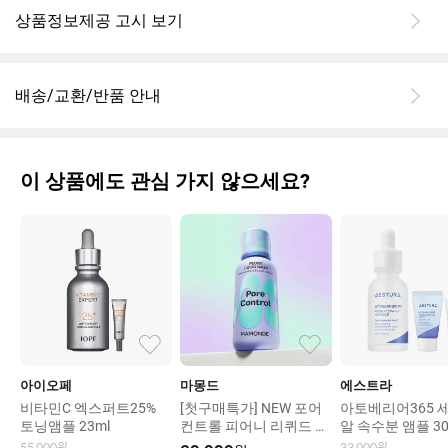
상품정보제공 고시 보기
배송/교환/반품 안내
이 상품에도 관심 가지 않으세요?
아이오페
마몽드
에스트라
비타민C 엑스퍼트25%
[첫구매특가] NEW 포어
아토베리어365 
토닝앰플 23ml
컨트롤 피어니 리퀴드 마
알 속수분 앰플 30
스크 80ml