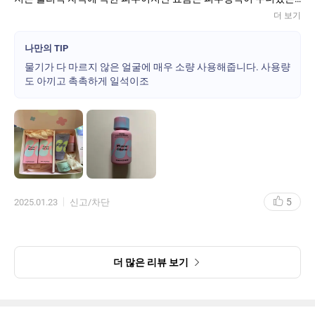
이 진짜 많은데 이렇게 편하게 각질케어가 가능하다면 혁명템이 아
지 자극이 큰 화장품은 울긋불긋하게 피부가 반응하기도 하고 간질
더 보기
닌가싶네요
간질 거리기도 했거든요.
이건 처음 썼을 땐 살짝 간지러우면서 피부 부분에 붉은 부분들이 여
나만의 TIP
러 곳 생기면서 열감이 느껴지더라구요.
물기가 다 마르지 않은 얼굴에 매우 소량 사용해줍니다. 사용량
전 이전에 아하나 바나류의 제품은 사용해도 농도가 강한 제품은 사
도 아끼고 촉촉하게 일석이조
용하진 않았기 떄문에 그런가 하고 첫 날은 넘겼습니다.
두 번째때도 그런 느낌이 들긴 했는데, 얼굴에 수분감이 적어서 그런
가 하고 또 넘겼습니다.
그러다보니 점점 느껴지는 자극감이 적어지더라구요. 그치만 자극
이 없지는 않은터라 아 괜히 본품부터 사용했다 하고 생각하면서도
그래도 아까우니 며칠에 한 번씩 피부 가라앉히며 써봤는데 웬걸.
몇 주 사용하면서 느낀건데 어느 순간부터 그 자극감이 인지되지 않
고 또 평상시 피부 화장도 너무 잘먹는겁니다. 원래는 피부화장이
자꾸 들떠서 이것저것 도구도 바꿔가며 계속 들뜸 잡으려고 했는데
5
2025.01.23
신고/차단
요즘 맨손으로 쓰는데도 들뜸이 거의 없어졌어요. 물론 팩도 해주고
다른 부분도 신경써주긴 하지만 건성인 저는 피부 결 자체가 각질층
이 떠있는 느낌으로 겨울을 지내는데 요즘은 진짜 신경이 덜 쓰여서
너무 좋습니다.
더 많은 리뷰 보기
좋네요 좋아. 기대도 안하고 그냥 좋을 것 같다는 생각만으로 구매
한 제품인데 이건 다 쓰고도 또 구매해야 할거 같습니다.