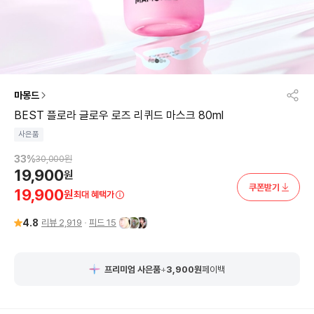
마몽드
BEST 플로라 글로우 로즈 리퀴드 마스크 80ml
사은품
33
%
30,000
원
19,900
원
쿠폰받기
19,900
원
최대 혜택가
4.8
리뷰
2,919
피드
15
프리미엄 사은품
+
3,900
원
페이백