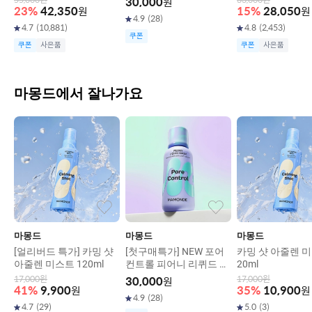
55,000
원
33,000
원
30,000
원
23
%
42,350
원
15
%
28,050
원
4.9
(
28
)
4.7
(
10,881
)
4.8
(
2,453
)
쿠폰
쿠폰
사은품
쿠폰
사은품
마몽드에서 잘나가요
마몽드
마몽드
마몽드
[얼리버드 특가] 카밍 샷
[첫구매특가] NEW 포어
카밍 샷 아줄렌 미
아줄렌 미스트 120ml
컨트롤 피어니 리퀴드 마
20ml
스크 80ml
17,000
원
17,000
원
30,000
원
41
%
9,900
원
35
%
10,900
원
4.9
(
28
)
4.7
(
29
)
5.0
(
3
)