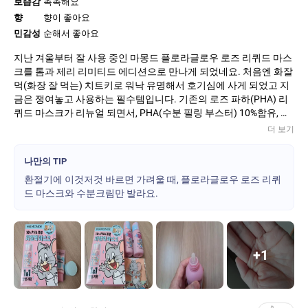
보습감
촉촉해요
향
향이 좋아요
민감성
순해서 좋아요
지난 겨울부터 잘 사용 중인 마몽드 플로라글로우 로즈 리퀴드 마스
크를 톰과 제리 리미티드 에디션으로 만나게 되었네요. 처음엔 화잘
먹(화장 잘 먹는) 치트키로 워낙 유명해서 호기심에 사게 되었고 지
금은 쟁여놓고 사용하는 필수템입니다. 기존의 로즈 파하(PHA) 리
퀴드 마스크가 리뉴얼 되면서, PHA(수분 필링 부스터) 10%함유, 로
즈펩타이드(칙칙한 피부에 생기를 부여), 저자극 포뮬라(피부자극
더 보기
최소화), 여기에 9가지의 유해성분을 배제시켜 수분결광케어에 좋
은 성분으로 꽉 채운 비건인증 제품이라고 합니다.
나만의 TIP
원래 저는 민감성 피부인데 나이가 들어가면서 칙칙하고 속건조가
환절기에 이것저것 바르면 가려울 때, 플로라글로우 로즈 리퀴
심해 거칠어지는 피부로 스트레스가 많았어요. 하지만 지금은 속건
드 마스크와 수분크림만 발라요.
조도 어느정도 사라지고 각질케어 효과도 있어서인지 요즘에는 은
은하게 윤광이 생기면서 매끈해지는 피부를 느끼게 되었어요.
다른 분들은 다양하게 활용하시는데, 저의 경우에는 아침, 저녁으로
세안 직후 첫 단계에서 사용합니다. 용기입구 자체가 위생적으로 되
어 있어서 손바닥에 덜지않고 얼굴 직접 떨어뜨려 바르고 있어요.
+
1
바를 때 처음에는 약간 오일리(워터타입의 리퀴드 제형)한 느낌이
들지만 바로 흡수되어 피부가 끈적임없이 산뜻하고 매끈해져요. 집
중케어가 필요한 날엔 화장솜으로 피부결을 부드럽게 닦아내는 닦
토, 또는 화장솜에 듬뿍 묻혀 얼굴에 올려주고 5분정도 기다렸다가