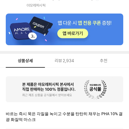
내
아모레퍼시픽
상품상세
리뷰
2,934
추천
상
품
상
세
바르는 즉시 묵은 각질을 녹이고 수분을 탄탄히 채우는 PHA 10% 결
광 화잘먹 마스크