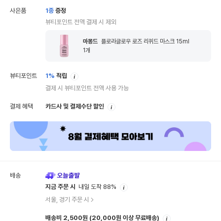
사은품
1
종
증정
뷰티포인트 전액 결제 시 제외
마몽드
플로라글로우 로즈 리퀴드 마스크 15ml
1
개
안
뷰티포인트
1%
적립
내
결제 시 뷰티포인트 전액 사용 가능
안
결제 혜택
카드사 및 결제수단 할인
내
배송
안
지금 주문 시
내일 도착 88%
내
서울, 경기 주문 시
안
배송비 2,500원
(20,000원 이상 무료배송)