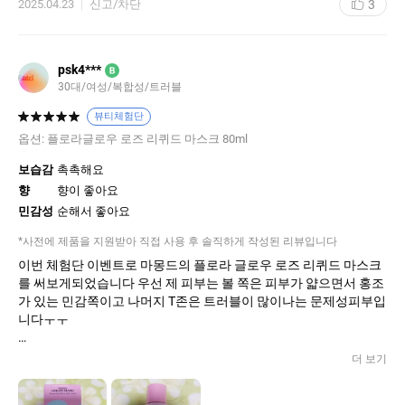
3
2025.04.23
신고/차단
떼어주고 닦아내면서 마무리합니다. 그래서인지 화장 잘 받고 뭉침
없이 부드럽게 펴발라지면서 원래 좋은 피부처럼 표현되어 저는 화
장시에 더 효과를 보는 것 같아요. 겨울에도 좋지만 요즘처럼 변덕
스러운 환절기에 더 좋은 제품입니다.
psk4***
B
30대/여성/복합성/트러블
뷰티체험단
옵션:
플로라글로우 로즈 리퀴드 마스크 80ml
보습감
촉촉해요
향
향이 좋아요
민감성
순해서 좋아요
*사전에 제품을 지원받아 직접 사용 후 솔직하게 작성된 리뷰입니다
이번 체험단 이벤트로 마몽드의 플로라 글로우 로즈 리퀴드 마스크
를 써보게되었습니다 우선 제 피부는 볼 쪽은 피부가 얇으면서 홍조
가 있는 민감쪽이고 나머지 T존은 트러블이 많이나는 문제성피부입
니다ㅜㅜ
@제형과 향, 패키지@
더 보기
완전 주르륵 흐르는 연한 갈색빛이 비치는 물 제형이에요 향은 마몽
드의 유명한 로즈워터 토너랑 비슷? 거의 같게 느껴졌어요 처음에