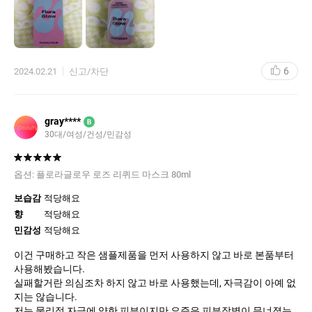
받아보고 전성분이나 사용법이 안적혀있어서 살짝 당황했는데 알
고보니 박스 안쪽에 있더라구요 본품은 생각보다 작았는데 제품 특
성상 매일 많은 양을 사용하는 제품이 아니라 양도 괜찮았습니다
@사용감@
6
2024.02.21
신고/차단
필링제품이라 민감한 볼 쪽은 사용가능할까 걱정했는데 몇일써보
면서 느낀건 손바닥에 덜어 바로 얼굴에 대는것보다 한쪽 손바닥에
덜고 반대쪽 손으로 조금씩 덜어 살살 굴리며 흡수시켜줬더니 진짜
자극하나도 없더라구요 놀랬습니다 그냥 묽은 토너바르는 느낌? 물
gray****
B
제형이지만 흡수되고 바로 건조해지고 당기는게 아니라 촉촉함이
30대/여성/건성/민감성
남아있어서 다음 스킨케어 단계까지도 당김없이 잘 썼습니다
@장점@
옵션:
플로라글로우 로즈 리퀴드 마스크 80ml
정말 편해요 그냥 세안 후 토너 쓰듯이 흡수시켜주면 끝! 피부 건강
하신 분들은 화장솜에 묻혀 닦토처럼 써도 효과 좋을것같아요 이거
보습감
적당해요
쓰고 다음 날 세안하는데 와 피부가 부들부들하더라구요 화장하는
향
적당해요
데 확실히 잘 뜨는 턱 쪽이 덜 뜨는게 느껴졌습니다
민감성
적당해요
@단점@
이건 구매하고 작은 샘플제품을 먼저 사용하지 않고 바로 본품부터
아무리 자극없다해도 필링제품이라 많이 민감하신분들은 따가울
사용해봤습니다.
수 있으니 꼭 테스트해보세요
실패할거란 의심조차 하지 않고 바로 사용했는데, 자극감이 아예 없
지는 않습니다.
그동안 사놓고 귀찮아서 안 쓰고 쳐박아둔 각질케어용 워시오프 팩
저는 물리적 자극에 약한 피부이지만 요즘은 피부장벽이 무너졌는