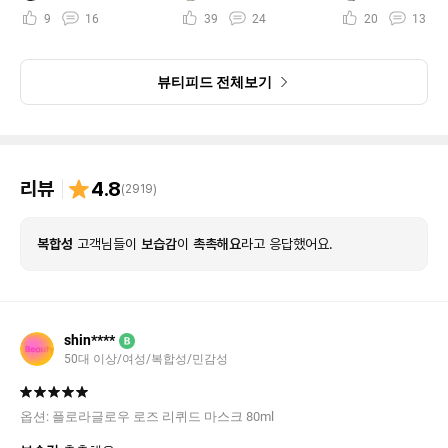
9
16
39
24
20
13
뷰티피드 전체보기
리뷰
4.8
(
2919
)
복합성
고객님들이
보습감
이
촉촉해요
라고 응답했어요.
shin****
B
50대 이상/여성/복합성/민감성
옵션:
플로라글로우 로즈 리퀴드 마스크 80ml