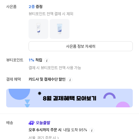
사은품
2
종
증정
뷰티포인트 전액 결제 시 제외
사은품 정보 자세히
안
뷰티포인트
1%
적립
내
결제 시 뷰티포인트 전액 사용 가능
안
결제 혜택
카드사 및 결제수단 할인
내
배송
안
오후 6시까지 주문 시
내일 도착 95%
내
서울, 경기 주문 시