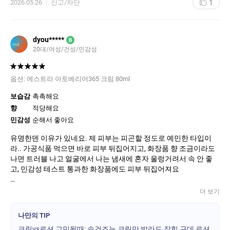
1
2026.05.26
신고/차단
dyou*****
B
20대/여성/건성/민감성
옵션:
에스트라 아토베리어365 크림 80ml
보습감
촉촉해요
향
적당해요
민감성
순해서 좋아요
유명한덴 이유가 있네요. 제 피부는 피곤할 정도로 예민한 타입이
라.. 가공식품 먹으면 바로 피부 뒤집어지고, 화장품 향 조금이라도
나면 트러블 나고 얼굴에서 나는 냄새에 혼자 울렁거려서 속 안 좋
고, 민감성 테스트 통과한 화장품에도 피부 뒤집어져요
그래서 순한 제품들만 쓰다가 겨울되니 아무리 수분앰플과 크림을
더 보기
떡칠해도 속건조가 느껴져서 에스트라껄 주문했어요.
나만의 TIP
후회돼요. ‘진작에 쓸걸’하는 후회요.
크림vs로션 고민될때: 속건조는 크림만 발라도 잡힘,근데 로션