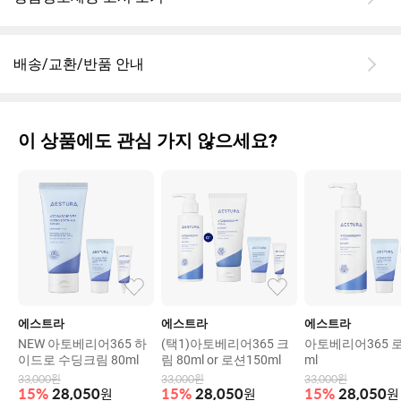
배송/교환/반품 안내
이 상품에도 관심 가지 않으세요?
에스트라
에스트라
에스트라
NEW 아토베리어365 하
(택1)아토베리어365 크
아토베리어365 로
이드로 수딩크림 80ml
림 80ml or 로션150ml
ml
33,000
원
33,000
원
33,000
원
15
%
28,050
원
15
%
28,050
원
15
%
28,050
원