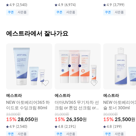
4.9
(
2,540
)
4.9
(
6,974
)
4.9
(
3,799
)
쿠폰
사은품
쿠폰
사은품
쿠폰
사은품
에스트라에서 잘나가요
에스트라
에스트라
에스트라
NEW 아토베리어365 하
더마UV365 무기자차 선
NEW 아토베리어3
이드로 수딩크림 80ml
크림 or 톤업 선크림 or
슐 토너 300ml
비타C광채 수분 선크림 S
33,000
원
31,000
원
30,000
원
PF 50+/ PA++++(택1) 4
15
%
28,050
원
15
%
26,350
원
15
%
25,500
원
0ml
4.9
(
2,540
)
4.8
(
2,191
)
4.8
(
199
)
쿠폰
사은품
쿠폰
사은품
쿠폰
사은품