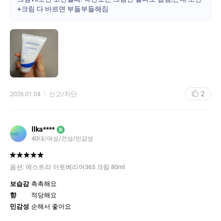
정말 순하고, 맨 피부에 토너도 안 바르고 이 크림 하나만 발라도 속
+크림 다 바르면 부들부들해짐
건조가 잡혀요. 향도 완전한 무향이라 너무너무 좋아요.
에스트라 유명한건 알았는데 아모레퍼시픽에서 만든 줄은 몰랐어
요! 역시 대기업은 대기업이네요
그리고 무엇보다 에스트라는 본품 사면 샘플 많이 줘서 좋아요. 샘
플로 접한 365로션, 모공 세럼도 정말 좋아서 본품 추가구매 했어요.
***한달 넘게 쓰고 추가리뷰***
저처럼 초가공식품(라면, 과자, 젤리, 액상과당, 설탕 많이 들어간 디
2
2026.01.04
신고/차단
저트) 먹으면 그날 바로 얼굴에 빨간 트러블 와다다 올라오시는 분
들, 이 크림 써보세요. 피부장벽이 튼튼해져서 그런지, 초가공식품
먹었을 때 얼굴피부가 안 뒤집혀요.
평생 이런적이 한 번도 없는데, 너무 신기해서 남깁니다.
llka****
B
물론 피부에 안 좋은 나쁜 음식들 아예 안 먹는게 이상적이지만, 현
40대/여성/건성/민감성
실적으로 어려우니.. 전에는 나쁜 음식 먹으면 당일에 바로 여드름
올라오는데, 얘는 한달넘게 피부가 멀쩡해요!
옵션:
에스트라 아토베리어365 크림 80ml
보습감
촉촉해요
향
적당해요
민감성
순해서 좋아요