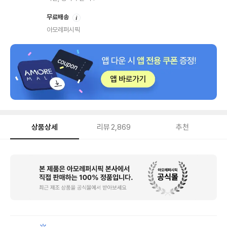
안
무료배송
내
아모레퍼시픽
상품상세
리뷰
2,869
추천
상
품
상
세