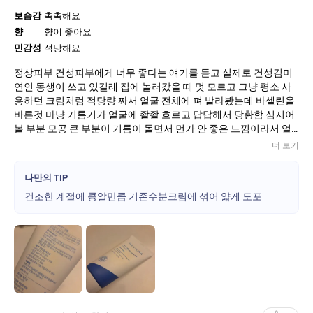
보습감
촉촉해요
향
향이 좋아요
민감성
적당해요
정상피부 건성피부에게 너무 좋다는 얘기를 듣고 실제로 건성김미
연인 동생이 쓰고 있길래 집에 놀러갔을 때 멋 모르고 그냥 평소 사
용하던 크림처럼 적당량 짜서 얼굴 전체에 펴 발라봤는데 바셀린을
바른것 마냥 기름기가 얼굴에 좔좔 흐르고 답답해서 당황함 심지어
볼 부분 모공 큰 부분이 기름이 돌면서 먼가 안 좋은 느낌이라서 얼
른 닦아냈던 기억ㅠ 개복치지성복합지루성겪은 피부는 정상피부인
더 보기
처럼 바르면 기름이 촤르르돌며서 모공이 살려달라고 울부짖고 피
부표면이 딱딱해지는 증상이 나옴 근데 성분 자체는 좋음 라로어쩌
나만의 TIP
구도 비슷한 증상이 생기는데 재생크림을 발라야 하는 때에 그럼 어
건조한 계절에 콩알만큼 기존수분크림에 섞어 얇게 도포
떻게 발라야 하는가 하면은 기존 사용하던 크림이 콩알정도 섞어서
얇게 펴발라야 하고 바르기 전 물타입과 콧물타입으로 차곡차곡 수
분 충전 해주고 방어막으로만 발라줘야함 동생은 세안 후 이거 로션
마냥 바로 찹찹 바르던데 내가 그렇게 바르면 바로 원인모를 요철이
우두두 올라오기 때문에 각질제거 잘 된 상태+물타입 콧물타입으로
충분히 피부보습이 된 상태에서 콩알만 섞어 바르기 근데 이 방법도
한 겨울과 건조한 환절기에만 가능한 방법 지금같은 초여름-여름에
는 그냥 산뜻한 거 바르십쇼 욕심내지 말고