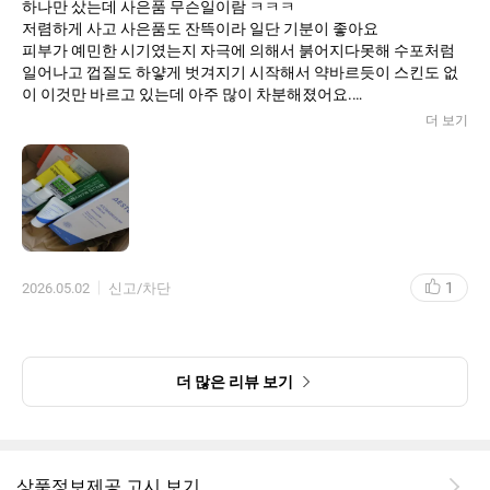
하나만 샀는데 사은품 무슨일이람 ㅋㅋㅋ
저렴하게 사고 사은품도 잔뜩이라 일단 기분이 좋아요
피부가 예민한 시기였는지 자극에 의해서 붉어지다못해 수포처럼
일어나고 껍질도 하얗게 벗겨지기 시작해서 약바르듯이 스킨도 없
이 이것만 바르고 있는데 아주 많이 차분해졌어요.
원래도 진정(?)에 좋다고 들어서 계속 고민중이었고
더 보기
일리윤 아토집중보습라인도 있어서 뭐를 바르는게 좋을지
문의하니까 365만 일단 바르는게 좋겠다고 하시더라구요
일리윤이 민감보습용이면 에스트라365는 손상용인듯?
알갱이가 있지만 불편하지 않고 건성용같아도
전혀 기름지다는 느낌없이 흡수되어서 아주 좋아요.
지금은 육안으로는 티가 거의 안나게 좋아졌어요.
물론 그동안 더이상의 자극을 안준 이유도 있겠지만
1
2026.05.02
신고/차단
뭔가 든든하게 의지되는 느낌입니다. 여러 기능성 제품들을사용하
다 쓰니 365크림은 부담없을것 같아서 좋고 (실제로도 편안했고 후
기들도 좋더라구요 그래서 믿음직) 좋아질때까지 꾸준히 바를 예정
이에요. 재구매의사있고 만족해요
더 많은 리뷰 보기
상품정보제공 고시 보기