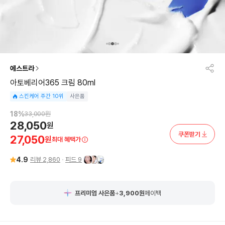
에스트라
아토베리어365 크림 80ml
스킨케어 주간 10위
사은품
18
%
33,000
원
28,050
원
쿠폰받기
27,050
원
최대 혜택가
4.9
리뷰
2,860
피드
9
프리미엄 사은품
+
3,900
원
페이백