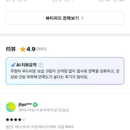
뷰티피드 전체보기
리뷰
4.9
(
2860
)
설
AI 리뷰요약
명
무향의 부드러운 보습 크림이 끈적임 없이 흡수돼 장벽을 강화하고, 민
감성·건성 피부에 만족도가 높다는 후기가 많아요.
jhyu***
B
30대/여성/수분부족지성/민감성
옵션:
에스트라 아토베리어365 크림 80ml