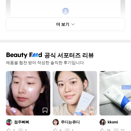
더 보기
공식 서포터즈 리뷰
제품을 협찬 받아 작성한 솔직한 후기입니다
점주삐삐
주디는쥬디
kkomi
2
2
6
1
26
22