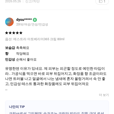
1
2026.05.26
신고/차단
dyou*****
B
20대/여성/건성/민감성
옵션:
에스트라 아토베리어365 크림 80ml
보습감
촉촉해요
향
적당해요
민감성
순해서 좋아요
유명한덴 이유가 있네요. 제 피부는 피곤할 정도로 예민한 타입이
라.. 가공식품 먹으면 바로 피부 뒤집어지고, 화장품 향 조금이라도
나면 트러블 나고 얼굴에서 나는 냄새에 혼자 울렁거려서 속 안 좋
고, 민감성 테스트 통과한 화장품에도 피부 뒤집어져요
그래서 순한 제품들만 쓰다가 겨울되니 아무리 수분앰플과 크림을
더 보기
떡칠해도 속건조가 느껴져서 에스트라껄 주문했어요.
나만의 TIP
후회돼요. ‘진작에 쓸걸’하는 후회요.
크림vs로션 고민될때: 속건조는 크림만 발라도 잡힘,근데 로션