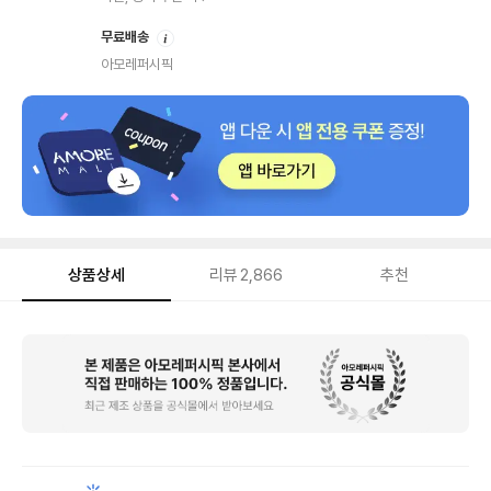
안
무료배송
내
아모레퍼시픽
상품상세
리뷰
2,866
추천
상
품
상
세