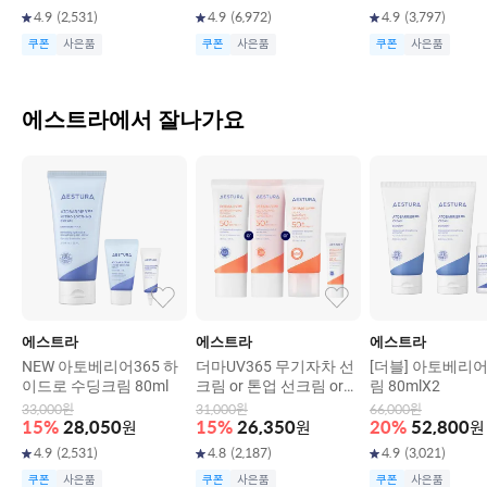
4.9
(
2,531
)
4.9
(
6,972
)
4.9
(
3,797
)
쿠폰
사은품
쿠폰
사은품
쿠폰
사은품
에스트라에서 잘나가요
에스트라
에스트라
에스트라
NEW 아토베리어365 하
더마UV365 무기자차 선
[더블] 아토베리어
이드로 수딩크림 80ml
크림 or 톤업 선크림 or
림 80mlX2
비타C광채 수분 선크림 S
33,000
원
31,000
원
66,000
원
PF 50+/ PA++++(택1) 4
15
%
28,050
원
15
%
26,350
원
20
%
52,800
원
0ml
4.9
(
2,531
)
4.8
(
2,187
)
4.9
(
3,021
)
쿠폰
사은품
쿠폰
사은품
쿠폰
사은품