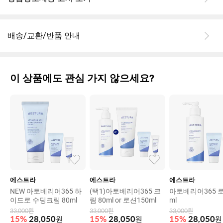
배송/교환/반품 안내
이 상품에도 관심 가지 않으세요?
에스트라
에스트라
에스트라
NEW 아토베리어365 하
(택1)아토베리어365 크
아토베리어365 로
이드로 수딩크림 80ml
림 80ml or 로션150ml
ml
33,000
원
33,000
원
33,000
원
15
%
28,050
원
15
%
28,050
원
15
%
28,050
원