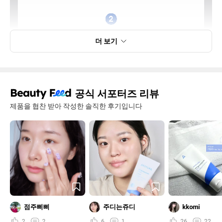
더 보기
공식 서포터즈 리뷰
제품을 협찬 받아 작성한 솔직한 후기입니다
점주삐삐
주디는쥬디
kkomi
2
2
6
1
26
22