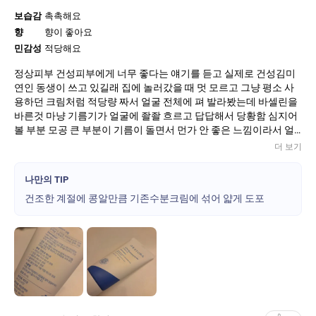
보습감
촉촉해요
향
향이 좋아요
민감성
적당해요
정상피부 건성피부에게 너무 좋다는 얘기를 듣고 실제로 건성김미
연인 동생이 쓰고 있길래 집에 놀러갔을 때 멋 모르고 그냥 평소 사
용하던 크림처럼 적당량 짜서 얼굴 전체에 펴 발라봤는데 바셀린을
바른것 마냥 기름기가 얼굴에 좔좔 흐르고 답답해서 당황함 심지어
볼 부분 모공 큰 부분이 기름이 돌면서 먼가 안 좋은 느낌이라서 얼
른 닦아냈던 기억ㅠ 개복치지성복합지루성겪은 피부는 정상피부인
더 보기
처럼 바르면 기름이 촤르르돌며서 모공이 살려달라고 울부짖고 피
부표면이 딱딱해지는 증상이 나옴 근데 성분 자체는 좋음 라로어쩌
나만의 TIP
구도 비슷한 증상이 생기는데 재생크림을 발라야 하는 때에 그럼 어
건조한 계절에 콩알만큼 기존수분크림에 섞어 얇게 도포
떻게 발라야 하는가 하면은 기존 사용하던 크림이 콩알정도 섞어서
얇게 펴발라야 하고 바르기 전 물타입과 콧물타입으로 차곡차곡 수
분 충전 해주고 방어막으로만 발라줘야함 동생은 세안 후 이거 로션
마냥 바로 찹찹 바르던데 내가 그렇게 바르면 바로 원인모를 요철이
우두두 올라오기 때문에 각질제거 잘 된 상태+물타입 콧물타입으로
충분히 피부보습이 된 상태에서 콩알만 섞어 바르기 근데 이 방법도
한 겨울과 건조한 환절기에만 가능한 방법 지금같은 초여름-여름에
는 그냥 산뜻한 거 바르십쇼 욕심내지 말고