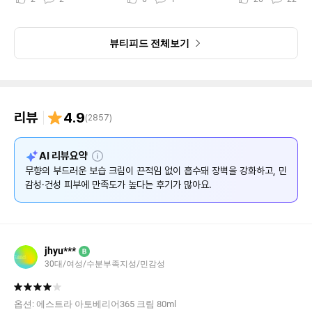
뷰티피드 전체보기
리뷰
4.9
(
2857
)
설
AI 리뷰요약
명
무향의 부드러운 보습 크림이 끈적임 없이 흡수돼 장벽을 강화하고, 민
감성·건성 피부에 만족도가 높다는 후기가 많아요.
jhyu***
B
30대/여성/수분부족지성/민감성
옵션:
에스트라 아토베리어365 크림 80ml