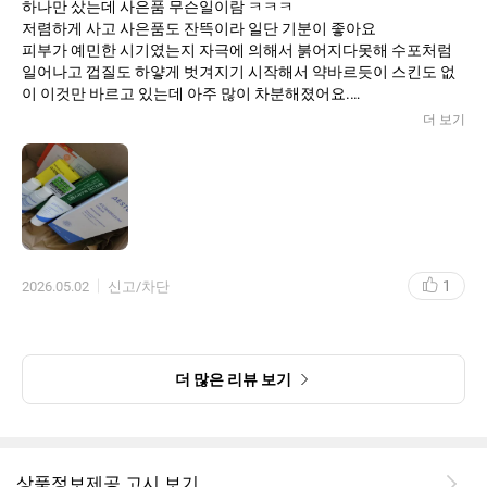
하나만 샀는데 사은품 무슨일이람 ㅋㅋㅋ
저렴하게 사고 사은품도 잔뜩이라 일단 기분이 좋아요
피부가 예민한 시기였는지 자극에 의해서 붉어지다못해 수포처럼
일어나고 껍질도 하얗게 벗겨지기 시작해서 약바르듯이 스킨도 없
이 이것만 바르고 있는데 아주 많이 차분해졌어요.
원래도 진정(?)에 좋다고 들어서 계속 고민중이었고
더 보기
일리윤 아토집중보습라인도 있어서 뭐를 바르는게 좋을지
문의하니까 365만 일단 바르는게 좋겠다고 하시더라구요
일리윤이 민감보습용이면 에스트라365는 손상용인듯?
알갱이가 있지만 불편하지 않고 건성용같아도
전혀 기름지다는 느낌없이 흡수되어서 아주 좋아요.
지금은 육안으로는 티가 거의 안나게 좋아졌어요.
물론 그동안 더이상의 자극을 안준 이유도 있겠지만
1
2026.05.02
신고/차단
뭔가 든든하게 의지되는 느낌입니다. 여러 기능성 제품들을사용하
다 쓰니 365크림은 부담없을것 같아서 좋고 (실제로도 편안했고 후
기들도 좋더라구요 그래서 믿음직) 좋아질때까지 꾸준히 바를 예정
이에요. 재구매의사있고 만족해요
더 많은 리뷰 보기
상품정보제공 고시 보기