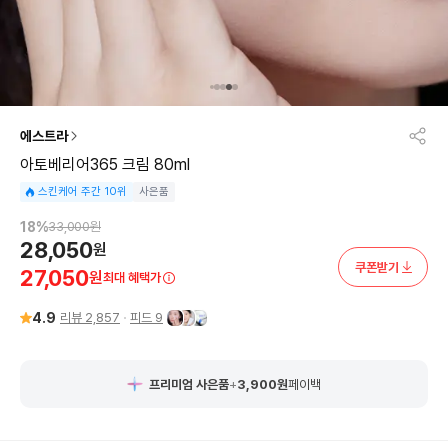
에스트라
아토베리어365 크림 80ml
스킨케어 주간 10위
사은품
18
%
33,000
원
28,050
원
쿠폰받기
27,050
원
최대 혜택가
4.9
리뷰
2,857
피드
9
프리미엄 사은품
+
3,900
원
페이백