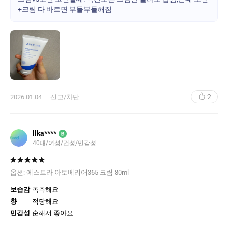
정말 순하고, 맨 피부에 토너도 안 바르고 이 크림 하나만 발라도 속
+크림 다 바르면 부들부들해짐
건조가 잡혀요. 향도 완전한 무향이라 너무너무 좋아요.
에스트라 유명한건 알았는데 아모레퍼시픽에서 만든 줄은 몰랐어
요! 역시 대기업은 대기업이네요
그리고 무엇보다 에스트라는 본품 사면 샘플 많이 줘서 좋아요. 샘
플로 접한 365로션, 모공 세럼도 정말 좋아서 본품 추가구매 했어요.
***한달 넘게 쓰고 추가리뷰***
저처럼 초가공식품(라면, 과자, 젤리, 액상과당, 설탕 많이 들어간 디
2
2026.01.04
신고/차단
저트) 먹으면 그날 바로 얼굴에 빨간 트러블 와다다 올라오시는 분
들, 이 크림 써보세요. 피부장벽이 튼튼해져서 그런지, 초가공식품
먹었을 때 얼굴피부가 안 뒤집혀요.
평생 이런적이 한 번도 없는데, 너무 신기해서 남깁니다.
llka****
B
물론 피부에 안 좋은 나쁜 음식들 아예 안 먹는게 이상적이지만, 현
40대/여성/건성/민감성
실적으로 어려우니.. 전에는 나쁜 음식 먹으면 당일에 바로 여드름
올라오는데, 얘는 한달넘게 피부가 멀쩡해요!
옵션:
에스트라 아토베리어365 크림 80ml
보습감
촉촉해요
향
적당해요
민감성
순해서 좋아요