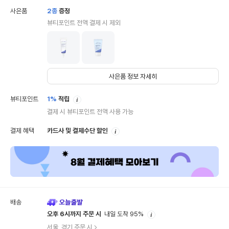
사은품
2
종
증정
뷰티포인트 전액 결제 시 제외
사은품 정보 자세히
안
뷰티포인트
1%
적립
내
결제 시 뷰티포인트 전액 사용 가능
안
결제 혜택
카드사 및 결제수단 할인
내
배송
안
오후 6시까지 주문 시
내일 도착 95%
내
서울, 경기 주문 시