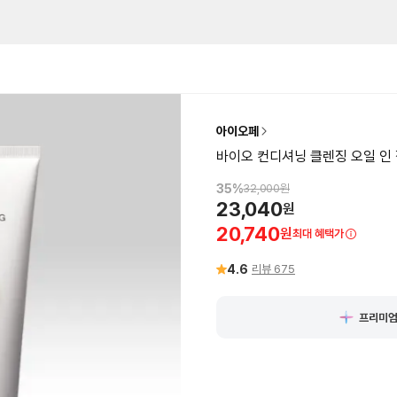
아이오페
바이오 컨디셔닝 클렌징 오일 인 젤
35
%
32,000
원
23,040
원
20,740
원
최대 혜택가
4.6
리뷰
675
프리미엄