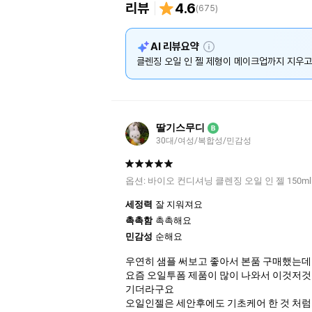
리뷰
4.6
(
675
)
설
AI 리뷰요약
명
클렌징 오일 인 젤 제형이 메이크업까지 지우고
딸기스무디
B
30대/여성/복합성/민감성
옵션:
바이오 컨디셔닝 클렌징 오일 인 젤 150ml
세정력
잘 지워져요
촉촉함
촉촉해요
민감성
순해요
우연히 샘플 써보고 좋아서 본품 구매했는데
요즘 오일투폼 제품이 많이 나와서 이것저것
기더라구요
오일인젤은 세안후에도 기초케어 한 것 처럼