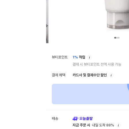
안
뷰티포인트
1%
적립
내
결제 시 뷰티포인트 전액 사용 가능
안
결제 혜택
카드사 및 결제수단 할인
내
배송
안
지금 주문 시
내일 도착 88%
내