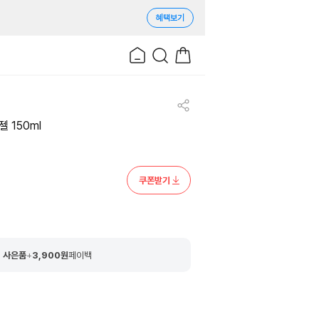
혜택보기
 150ml
쿠폰받기
 사은품
+
3,900
원
페이백