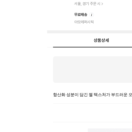
서울, 경기 주문 시
안
무료배송
내
아모레퍼시픽
상품상세
상
품
상
세
항산화 성분이 담긴 젤 텍스처가 부드러운 