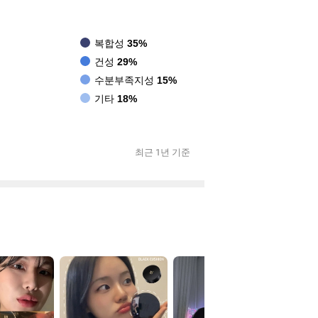
복합성
35%
건성
29%
수분부족지성
15%
기타
18%
최근 1년 기준