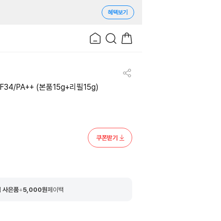
혜택보기
34/PA++ (본품15g+리필15g)
쿠폰받기
 사은품
+
5,000
원
페이백