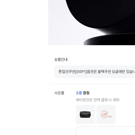
상품안내
톤업선쿠션[00P1]옵션은 블랙쿠션 싱글에만 있습
사은품
2
종
증정
뷰티포인트 전액 결제 시 제외