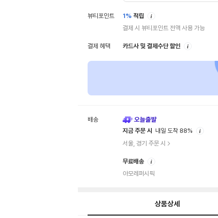
안
뷰티포인트
1%
적립
내
결제 시 뷰티포인트 전액 사용 가능
안
결제 혜택
카드사 및 결제수단 할인
내
배송
안
지금 주문 시
내일 도착 88%
내
서울, 경기 주문 시
안
무료배송
내
아모레퍼시픽
상품상세