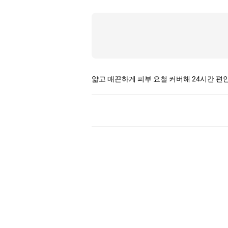
상
품
상
세
얇고 매끈하게 피부 요철 커버해 24시간 편