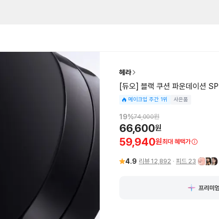
헤라
[듀오] 블랙 쿠션 파운데이션 SPF
메이크업 주간 1위
사은품
19
%
74,000
원
66,600
원
59,940
원
최대 혜택가
4.9
리뷰
12,892
피드
23
프리미엄