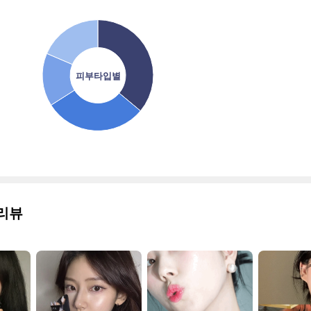
피부타입별
리뷰