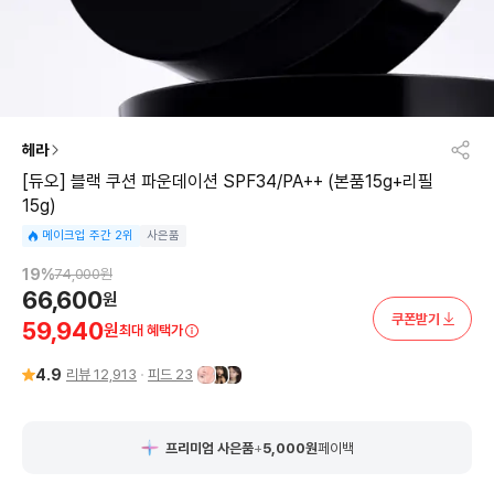
헤라
[듀오] 블랙 쿠션 파운데이션 SPF34/PA++ (본품15g+리필
15g)
메이크업 주간 2위
사은품
19
%
74,000
원
66,600
원
쿠폰받기
59,940
원
최대 혜택가
4.9
리뷰
12,913
피드
23
프리미엄 사은품
+
5,000
원
페이백