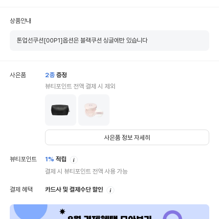
상품안내
톤업선쿠션[00P1]옵션은 블랙쿠션 싱글에만 있습니다
사은품
2
종
증정
뷰티포인트 전액 결제 시 제외
사은품 정보 자세히
안
뷰티포인트
1%
적립
내
결제 시 뷰티포인트 전액 사용 가능
안
결제 혜택
카드사 및 결제수단 할인
내