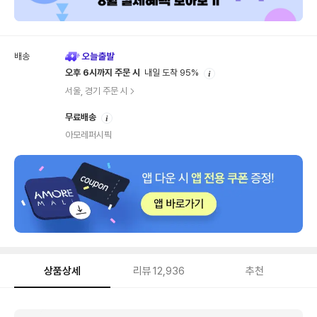
배송
안
오후 6시까지 주문 시
내일 도착 95%
내
서울, 경기 주문 시
안
무료배송
내
아모레퍼시픽
상품상세
리뷰
12,936
추천
상