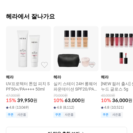
헤라에서 잘나가요
헤라
헤라
헤라
UV프로텍터 톤업 피치 S
실키 스테이 24H 롱웨어
[NEW 컬러 출시]
PF50+/PA++++ 50ml
파운데이션 SPF20/PA+
누드 글로스 5g
+ 30g
47,000
원
70,000
원
40,000
원
15
%
39,950
원
10
%
63,000
원
10
%
36,000
원
4.8
(
13,069
)
4.8
(
8,112
)
4.8
(
10,521
)
쿠폰
사은품
쿠폰
사은품
쿠폰
사은품