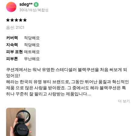
sdeg**
B
30대/여성/복합성
옵션:
21C1
커버력
적당해요
지속력
적당해요
피부 표현
매트해요
피부톤
무난해요
쿠션계에서는 워낙 유명한 스테디셀러 블랙쿠션을 처음 써보게 되
었어요!
헤라는 한국의 유명 뷰티 브랜드로, 그동안 뛰어난 품질과 혁신적인
제품 으로 많은 사랑을 받아왔죠. 그 중에서도 헤라 블랙쿠션은 특
히나 꾸준히 잘 팔리고 사랑받는 제품입니다.
헤라 블랙쿠션 피부 톤에 완벽하게 어우러지는 자연스러운 색상 으
더 보기
로, 21호 톤의 파운데이션을 사용해온 제게 딱 맞는 느낌을 주더라
구요.
보통 21호보다는 아주 살짝 어두운 듯한데 오히려 그래서 피부화장
을 한 듯 안한듯 굉장히 자연스럽게 마무리되어요! 목 얼굴 둥둥 뜨
는 느낌 1도 없습니다.