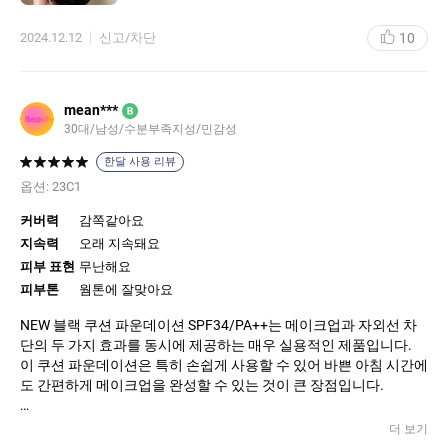
또, 매트한 효과를 주면서도 피부에 매끄럽게 밀착되어, 하루 종일
뜨지 않고 균일한 상태를 유지할 수 있어요.
10
2024.12.12
신고/차단
중요한 점은, 매트한 텍스처임에도 불구하고 피부가 건조하거나 들
뜨는 현상이 없다는 겁니다. 보통 매트하면 건조하고 들뜨는 게 같
이 오잖아 요?
신기하게 그런 느낌이 없이 밀착됩니다. 유명한 덴 이유가 있구나
mean***
B
싶더라 구요.
30대/남성/수분부족지성/민감성
쿠션으로 균일하게 바르는 게 어려운데 양조절만 잘 하면 커버력
+지속력 을 함께 가져갈 수 있어서 좋았어요.
한달 사용 리뷰
헤라 블랙쿠션의 또 다른 장점은 고급스러운 패키징입니다.
옵션:
23C1
고급진 검은색 케이스는 세련된 디자인과 견고한 자석으로 되어 있
어, 휴 대와 보관이 용이합니다.
커버력
감쪽같아요
자석의 힘이 강해 케이스가 쉽게 열리지 않고, 안에 담긴 퍼프는 단
지속력
오래 지속돼요
단하면 서도 부드럽게 피부에 닿아 메이크업을 고르게 발릴 수 있도
피부 표현
무난해요
록 돕습니다.
피부톤
웜톤에 잘맞아요
원래 쿠션을 써도 내장되어 있는 퍼프 잘 안 쓰고 별도로 사서 쓰는
데 이 제품은 퍼프의 품질도 좋아서 그대로 쓰고 있어요.
NEW 블랙 쿠션 파운데이션 SPF34/PA++는 메이크업과 자외선 차
단의 두 가지 효과를 동시에 제공하는 매우 실용적인 제품입니다.
이 쿠션 파운데이션은 특히 손쉽게 사용할 수 있어 바쁜 아침 시간에
도 간편하게 메이크업을 완성할 수 있는 것이 큰 장점입니다.
첫 사용 시 느껴지는 부드러운 발림성 덕분에 피부에 균일하게 퍼지
더 보기
며, 피부 톤을 고르게 커버하는 데 매우 효과적입니다. 자연스러운