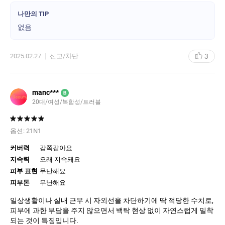
마무리감이 뛰어나서 과하지 않으면서도 피부 잡티와 결점을 말끔
나만의 TIP
하게 커버해 줍니다. 또한, 중간 커버력부터 높은 커버력까지 조절
없음
하기 쉽도록 설계되어 있어, 상황에 따라 원하는 만큼의 커버력을 얻
을 수 있습니다.
3
2025.02.27
신고/차단
이 제품은 SPF34/PA++의 자외선 차단지수를 가지고 있어 일상적
인 외출 시에도 자외선으로부터 피부를 보호할 수 있습니다. 햇볕
아래에서도 피부를 오래도록 안전하게 지킬 수 있는 점이 매우 마음
에 들었습니다. 특히, 오랜 시간 동안 무너짐 없이 유지되는 밀착력
manc***
B
과 지속력이 훌륭하여, 하루 종일 수정 없이 사용할 수 있었습니다.
20대/여성/복합성/트러블
또한, 피부 타입에 상관없이 매트한 마무리감을 선호하는 분들께도
적합하며, 기름기 없이 깨끗한 피부상태를 오래 유지할 수 있습니
옵션:
21N1
다. 복합성 피부나 지성 피부를 가진 분들도 부담 없이 사용할 수 있
커버력
감쪽같아요
는 제품입니다.
지속력
오래 지속돼요
포장 디자인도 매우 고급스러운 블랙 컬러로, 패키징 자체가 스타일
피부 표현
무난해요
리시하며, 휴대하기 좋은 크기로 가방에 넣고 다니기에도 좋습니다.
피부톤
무난해요
내장된 퍼프가 부드럽고 탄력 있어 파운데이션을 얼굴에 고르게 바
를 수 있도록 돕습니다.
일상생활이나 실내 근무 시 자외선을 차단하기에 딱 적당한 수치로,
피부에 과한 부담을 주지 않으면서 백탁 현상 없이 자연스럽게 밀착
전반적으로 [듀오] NEW 블랙 쿠션 파운데이션 SPF34/
되는 것이 특징입니다.