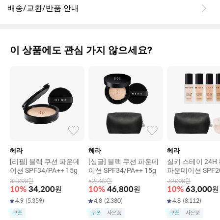
배송/교환/반품 안내
이 상품에도 관심 가지 않으세요?
헤라
헤라
헤라
[리필] 블랙 쿠션 파운데
[싱글] 블랙 쿠션 파운데
실키 스테이 24H
이션 SPF34/PA++ 15g
이션 SPF34/PA++ 15g
파운데이션 SPF20
+ 30g
38,000
원
52,000
원
70,000
원
10
%
34,200
원
10
%
46,800
원
10
%
63,000
원
4.9
(
5,359
)
4.8
(
2,380
)
4.8
(
8,112
)
쿠폰
쿠폰
사은품
쿠폰
사은품