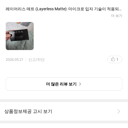
​레이어리스 매트 (Layerless Matte): 마이크로 입자 기술이 적용되
어 두껍게 발리지 않고, 피부에 얇고 촘촘하게 밀착됩니다. 겉은 보
더 보기
송하고 속은 건조하지 않은 세미 매트 피부를 표현해 줍니다.
​강력한 커버력: 모공, 요철, 홍조, 잡티를 섬세하게 가려주어 별도의
컨실러 없이도 깨끗한 피부 바탕을 완성할 수 있습니다.
​다크닝 없는 24시간 지속력: 시간이 지나도 화장이 쉽게 무너지거나
유분에 지워지지 않으며, 처음 화장한 그대로 맑은 화사함이 오랜 시
간 유지됩니다. 다크닝(색상 칙칙해짐) 현상이 적은 것으로 유명합
니다.
1
2026.05.21
신고/차단
​무너짐 방지 & 묻어남 최소화: 피부에 빠르게 픽싱되어 마스크나 옷
깃, 핸드폰 액정 등에 메이크업이 묻어나는 현상이 현저히 적습니
다.
이런 분들께 추천합니다!
더 많은 리뷰 보기
​피부 타입: 유분기가 많은 지성 피부나 T존은 번들거리고 U존은 건
조한 복합성 피부에 베스트입니다.
​메이크업 취향: 번들거리는 물광보다는 깔끔하고 고급스러운 도자
기 같은 피부 표현을 선호하시는 분.
상품정보제공 고시 보기
​지속력 중시: 수정 화장을 자주 하기 귀찮거나, 아침 출근/등교 시 메
이크업이 저녁까지 짱짱하게 버텨주길 원하시는 분.