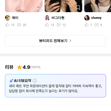
졔미
바그다현
shunny
15
20
13
12
7
9
뷰티피드 전체보기
리뷰
4.9
(
12913
)
설
AI 리뷰요약
명
세미 매트 쿠션 파운데이션이 얇게 밀착돼 잡티 커버와 지속력이 좋고,
답답함 없이 화사해 만족도가 높다는 후기가 많아요.