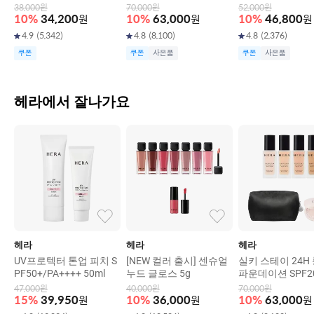
+ 30g
38,000
원
70,000
원
52,000
원
10
%
34,200
원
10
%
63,000
원
10
%
46,800
원
4.9
(
5,342
)
4.8
(
8,100
)
4.8
(
2,376
)
쿠폰
쿠폰
사은품
쿠폰
사은품
헤라에서 잘나가요
헤라
헤라
헤라
UV프로텍터 톤업 피치 S
[NEW 컬러 출시] 센슈얼
실키 스테이 24H
PF50+/PA++++ 50ml
누드 글로스 5g
파운데이션 SPF20
+ 30g
47,000
원
40,000
원
70,000
원
15
%
39,950
원
10
%
36,000
원
10
%
63,000
원