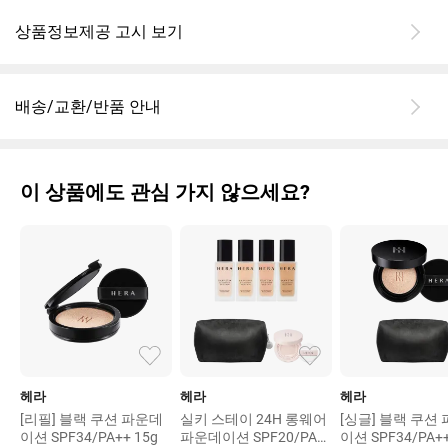
기 같은 피부 표현을 선호하시는 분.
상품정보제공 고시 보기
​지속력 중시: 수정 화장을 자주 하기 귀찮거나, 아침 출근/등교 시 메
이크업이 저녁까지 짱짱하게 버텨주길 원하시는 분.
배송/교환/반품 안내
이 상품에도 관심 가지 않으세요?
헤라
헤라
헤라
[리필] 블랙 쿠션 파운데
실키 스테이 24H 롱웨어
[싱글] 블랙 쿠션
이션 SPF34/PA++ 15g
파운데이션 SPF20/PA+
이션 SPF34/PA++