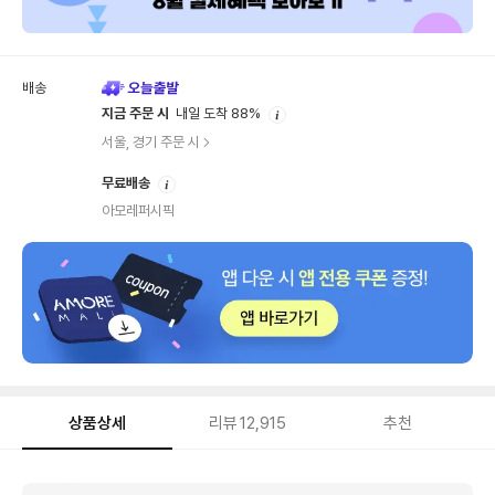
배송
안
지금 주문 시
내일 도착 88%
내
서울, 경기 주문 시
안
무료배송
내
아모레퍼시픽
상품상세
리뷰
12,915
추천
상