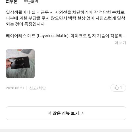
피부톤
무난해요
내장된 퍼프가 부드럽고 탄력 있어 파운데이션을 얼굴에 고르게 바
를 수 있도록 돕습니다.
일상생활이나 실내 근무 시 자외선을 차단하기에 딱 적당한 수치로,
피부에 과한 부담을 주지 않으면서 백탁 현상 없이 자연스럽게 밀착
전반적으로 [듀오] NEW 블랙 쿠션 파운데이션 SPF34/
되는 것이 특징입니다.
​레이어리스 매트 (Layerless Matte): 마이크로 입자 기술이 적용되
어 두껍게 발리지 않고, 피부에 얇고 촘촘하게 밀착됩니다. 겉은 보
더 보기
송하고 속은 건조하지 않은 세미 매트 피부를 표현해 줍니다.
​강력한 커버력: 모공, 요철, 홍조, 잡티를 섬세하게 가려주어 별도의
컨실러 없이도 깨끗한 피부 바탕을 완성할 수 있습니다.
​다크닝 없는 24시간 지속력: 시간이 지나도 화장이 쉽게 무너지거나
유분에 지워지지 않으며, 처음 화장한 그대로 맑은 화사함이 오랜 시
간 유지됩니다. 다크닝(색상 칙칙해짐) 현상이 적은 것으로 유명합
니다.
1
2026.05.21
신고/차단
​무너짐 방지 & 묻어남 최소화: 피부에 빠르게 픽싱되어 마스크나 옷
깃, 핸드폰 액정 등에 메이크업이 묻어나는 현상이 현저히 적습니
다.
이런 분들께 추천합니다!
더 많은 리뷰 보기
​피부 타입: 유분기가 많은 지성 피부나 T존은 번들거리고 U존은 건
조한 복합성 피부에 베스트입니다.
​메이크업 취향: 번들거리는 물광보다는 깔끔하고 고급스러운 도자