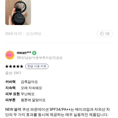
구요.
보통 21호보다는 아주 살짝 어두운 듯한데 오히려 그래서 피부화장
을 한 듯 안한듯 굉장히 자연스럽게 마무리되어요! 목 얼굴 둥둥 뜨
는 느낌 1도 없습니다.
또, 매트한 효과를 주면서도 피부에 매끄럽게 밀착되어, 하루 종일
뜨지 않고 균일한 상태를 유지할 수 있어요.
10
2024.12.12
신고/차단
중요한 점은, 매트한 텍스처임에도 불구하고 피부가 건조하거나 들
뜨는 현상이 없다는 겁니다. 보통 매트하면 건조하고 들뜨는 게 같
이 오잖아 요?
신기하게 그런 느낌이 없이 밀착됩니다. 유명한 덴 이유가 있구나
mean***
B
싶더라 구요.
30대/남성/수분부족지성/민감성
쿠션으로 균일하게 바르는 게 어려운데 양조절만 잘 하면 커버력
+지속력 을 함께 가져갈 수 있어서 좋았어요.
한달 사용 리뷰
헤라 블랙쿠션의 또 다른 장점은 고급스러운 패키징입니다.
옵션:
23C1
고급진 검은색 케이스는 세련된 디자인과 견고한 자석으로 되어 있
어, 휴 대와 보관이 용이합니다.
커버력
감쪽같아요
자석의 힘이 강해 케이스가 쉽게 열리지 않고, 안에 담긴 퍼프는 단
지속력
오래 지속돼요
단하면 서도 부드럽게 피부에 닿아 메이크업을 고르게 발릴 수 있도
피부 표현
무난해요
록 돕습니다.
피부톤
웜톤에 잘맞아요
원래 쿠션을 써도 내장되어 있는 퍼프 잘 안 쓰고 별도로 사서 쓰는
데 이 제품은 퍼프의 품질도 좋아서 그대로 쓰고 있어요.
NEW 블랙 쿠션 파운데이션 SPF34/PA++는 메이크업과 자외선 차
단의 두 가지 효과를 동시에 제공하는 매우 실용적인 제품입니다.