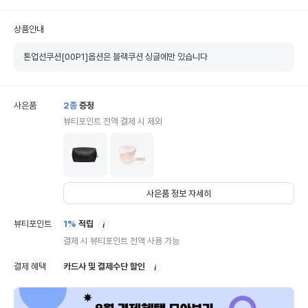
상품안내
톤업선쿠션[00P1]옵션은 블랙쿠션 싱글에만 있습니다
사은품
2
종
증정
뷰티포인트 전액 결제 시 제외
사은품 정보 자세히
안
뷰티포인트
1%
적립
내
결제 시 뷰티포인트 전액 사용 가능
안
결제 혜택
카드사 및 결제수단 할인
내