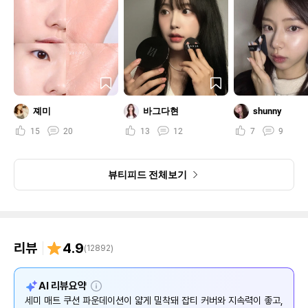
졔미
바그다현
shunny
15
20
13
12
7
9
뷰티피드 전체보기
리뷰
4.9
(
12892
)
설
AI 리뷰요약
명
세미 매트 쿠션 파운데이션이 얇게 밀착돼 잡티 커버와 지속력이 좋고,