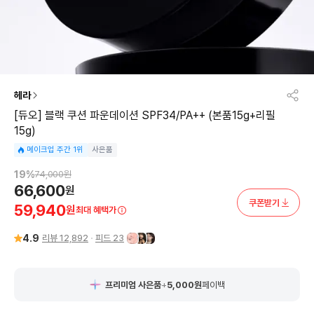
헤라
[듀오] 블랙 쿠션 파운데이션 SPF34/PA++ (본품15g+리필
15g)
메이크업 주간 1위
사은품
19
%
74,000
원
66,600
원
쿠폰받기
59,940
원
최대 혜택가
4.9
리뷰
12,892
피드
23
프리미엄 사은품
+
5,000
원
페이백