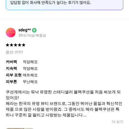
답답함 없이 화사해 만족도가 높다는 후기가 많아요.
sdeg**
B
30대/여성/복합성
옵션:
21C1
커버력
적당해요
지속력
적당해요
피부 표현
매트해요
피부톤
무난해요
쿠션계에서는 워낙 유명한 스테디셀러 블랙쿠션을 처음 써보게 되
었어요!
헤라는 한국의 유명 뷰티 브랜드로, 그동안 뛰어난 품질과 혁신적인
제품 으로 많은 사랑을 받아왔죠. 그 중에서도 헤라 블랙쿠션은 특
히나 꾸준히 잘 팔리고 사랑받는 제품입니다.
헤라 블랙쿠션 피부 톤에 완벽하게 어우러지는 자연스러운 색상 으
더 보기
로, 21호 톤의 파운데이션을 사용해온 제게 딱 맞는 느낌을 주더라