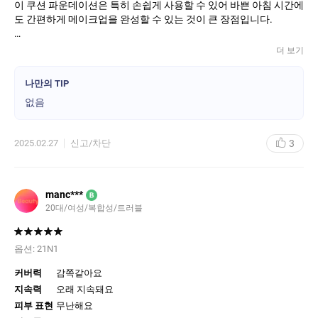
이 쿠션 파운데이션은 특히 손쉽게 사용할 수 있어 바쁜 아침 시간에
도 간편하게 메이크업을 완성할 수 있는 것이 큰 장점입니다.
첫 사용 시 느껴지는 부드러운 발림성 덕분에 피부에 균일하게 퍼지
더 보기
며, 피부 톤을 고르게 커버하는 데 매우 효과적입니다. 자연스러운
마무리감이 뛰어나서 과하지 않으면서도 피부 잡티와 결점을 말끔
나만의 TIP
하게 커버해 줍니다. 또한, 중간 커버력부터 높은 커버력까지 조절
없음
하기 쉽도록 설계되어 있어, 상황에 따라 원하는 만큼의 커버력을 얻
을 수 있습니다.
3
2025.02.27
신고/차단
이 제품은 SPF34/PA++의 자외선 차단지수를 가지고 있어 일상적
인 외출 시에도 자외선으로부터 피부를 보호할 수 있습니다. 햇볕
아래에서도 피부를 오래도록 안전하게 지킬 수 있는 점이 매우 마음
에 들었습니다. 특히, 오랜 시간 동안 무너짐 없이 유지되는 밀착력
manc***
B
과 지속력이 훌륭하여, 하루 종일 수정 없이 사용할 수 있었습니다.
20대/여성/복합성/트러블
또한, 피부 타입에 상관없이 매트한 마무리감을 선호하는 분들께도
적합하며, 기름기 없이 깨끗한 피부상태를 오래 유지할 수 있습니
옵션:
21N1
다. 복합성 피부나 지성 피부를 가진 분들도 부담 없이 사용할 수 있
커버력
감쪽같아요
는 제품입니다.
지속력
오래 지속돼요
포장 디자인도 매우 고급스러운 블랙 컬러로, 패키징 자체가 스타일
피부 표현
무난해요
리시하며, 휴대하기 좋은 크기로 가방에 넣고 다니기에도 좋습니다.