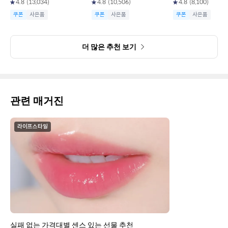
4.8
(
13,034
)
4.8
(
10,506
)
4.8
(
8,100
)
쿠폰
사은품
쿠폰
사은품
쿠폰
사은품
더 많은 추천 보기
관련 매거진
라이프스타일
실패 없는 가격대별 센스 있는 선물 추천