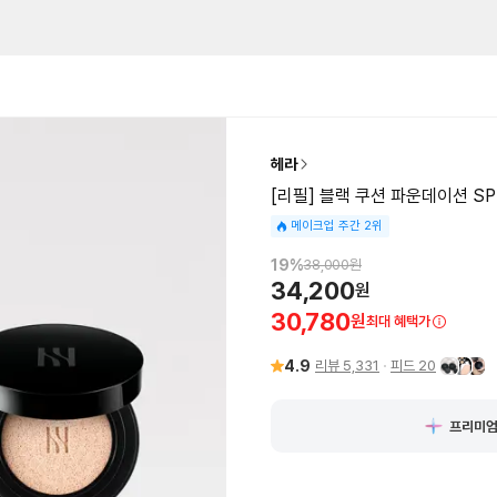
헤라
[리필] 블랙 쿠션 파운데이션 SPF
메이크업 주간 2위
19
%
38,000
원
34,200
원
30,780
원
최대 혜택가
4.9
리뷰
5,331
피드
20
프리미엄