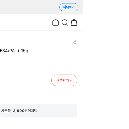
혜택보기
34/PA++ 15g
쿠폰받기
 사은품
+
3,900
원
페이백