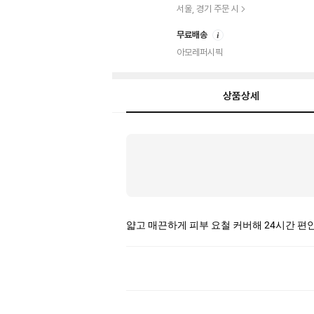
서울, 경기 주문 시
안
무료배송
내
아모레퍼시픽
상품상세
상
품
상
세
얇고 매끈하게 피부 요철 커버해 24시간 편