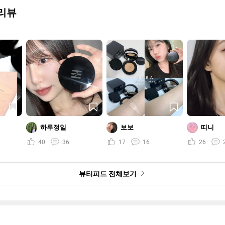
리뷰
하루정일
보보
띠니
40
36
17
16
26
뷰티피드 전체보기