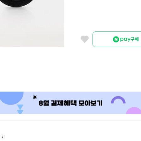
구매
안
내