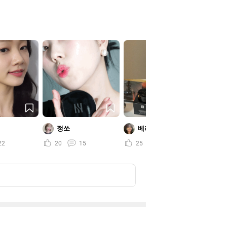
정쏘
베리뮤트
히
22
20
15
25
31
78