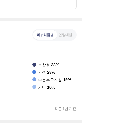
피부타입별
연령대별
복합성
33%
건성
28%
수분부족지성
19%
기타
18%
최근 1년 기준