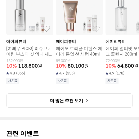
에이피뷰티
에이피뷰티
에이피뷰티
[여배우 PICK!] 리쥬브네
에이오 트리플 디펜스 에
에이피 얼티밋 오
이팅 부스터 샷 엠디 세럼
어리 톤업 선 세럼 40ml
크 클렌저 200ml
30ml
132,000
원
89,000
원
72,000
원
10
%
118,800
원
10
%
80,100
원
10
%
64,800
원
4.8
(
355
)
4.7
(
335
)
4.9
(
178
)
사은품
사은품
사은품
더 많은 추천 보기
관련 이벤트