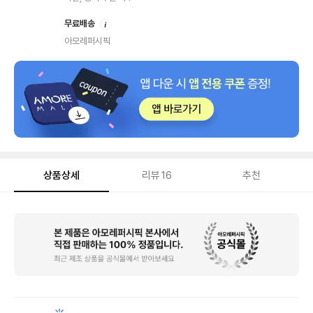
안
무료배송
내
아모레퍼시픽
상품상세
리뷰
16
추천
상
품
상
세