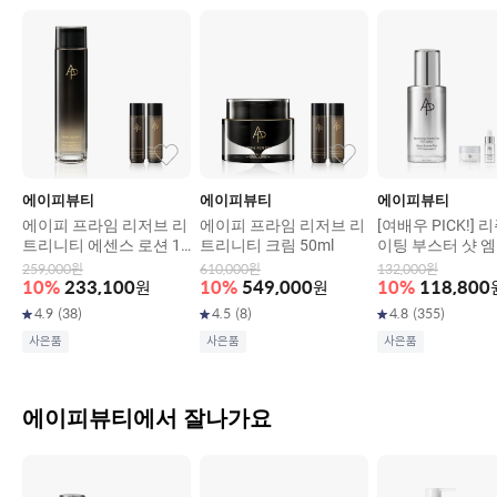
에이피뷰티
에이피뷰티
에이피뷰티
에이피 프라임 리저브 리
에이피 프라임 리저브 리
[여배우 PICK!]
트리니티 에센스 로션 15
트리니티 크림 50ml
이팅 부스터 샷 
0ml
30ml
259,000
원
610,000
원
132,000
원
10
%
233,100
원
10
%
549,000
원
10
%
118,800
4.9
(
38
)
4.5
(
8
)
4.8
(
355
)
사은품
사은품
사은품
에이피뷰티에서 잘나가요