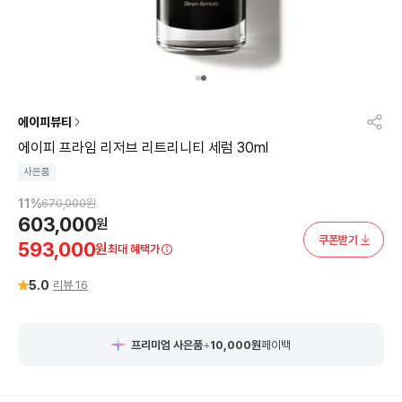
에이피뷰티
에이피 프라임 리저브 리트리니티 세럼 30ml
사은품
11
%
670,000
원
603,000
원
쿠폰받기
593,000
원
최대 혜택가
5.0
리뷰
16
프리미엄 사은품
+
10,000
원
페이백