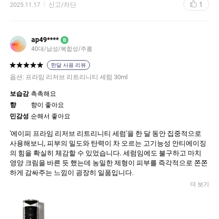
1
2025.11.17
신고/차단
ap49****
B
40대/남성/복합성/주름
한달 사용 리뷰
옵션:
프라임 리저브 리트리니티 세럼 30ml
보습감
촉촉해요
향
향이 좋아요
민감성
순해서 좋아요
'에이피 프라임 리저브 리트리니티 세럼'을 한 달 동안 집중적으로
사용해보니, 피부의 밀도와 탄력이 차 오르는 고기능성 안티에이징
의 힘을 확실히 체감할 수 있었습니다. 세럼임에도 불구하고 마치
영양 크림을 바른 듯 했는데 농밀한 제형이 피부를 즉각적으로 쫀쫀
하게 감싸주는 느낌이 굉장히 일품입니다.
더 보기