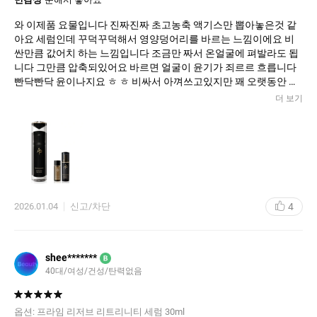
와 이제품 요물입니다 진짜진짜 초고농축 액기스만 뽑아놓은것 같
아요 세럼인데 꾸덕꾸덕해서 영양덩어리를 바르는 느낌이에요 비
싼만큼 값어치 하는 느낌입니다 조금만 짜서 온얼굴에 펴발라도 됩
니다 그만큼 압축되있어요 바르면 얼굴이 윤기가 죄르르 흐릅니다
빤닥빤닥 윤이나지요 ㅎ ㅎ 비싸서 아껴쓰고있지만 꽤 오랫동안 사
용합니다 최고의제품이에요 앞으로도 꾸준히 사용해보려합니다
더 보기
4
2026.01.04
신고/차단
shee*******
B
40대/여성/건성/탄력없음
옵션:
프라임 리저브 리트리니티 세럼 30ml