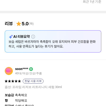
최근 1년 기준
리뷰
5.0
(
16
)
설
AI 리뷰요약
명
보습 세럼은 바르자마자 촉촉함이 오래 유지되어 피부 건조함을 완화
하고, 사용 만족도가 높다는 후기가 많아요.
soon****
B
40대/여성/건성/주름
한달 사용 리뷰
옵션:
프라임 리저브 리트리니티 세럼 30ml
보습감
촉촉해요
향
적당해요
민감성
순해서 좋아요