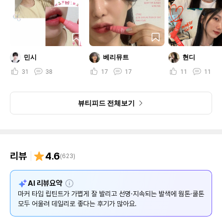
민시
베리뮤트
현디
31
38
17
17
11
11
뷰티피드 전체보기
리뷰
4.6
(
623
)
설
AI 리뷰요약
명
마커 타입 립틴트가 가볍게 잘 발리고 선명·지속되는 발색에 웜톤·쿨톤
모두 어울려 데일리로 좋다는 후기가 많아요.