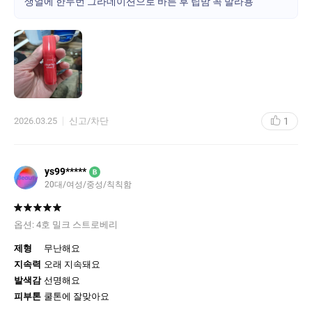
생얼에 한두번 그라데이션으로 바른 후 립밤 꼭 발라용
각질이 일어나기 마련입니다. 풀립을 하기에도 이런류는 가장자리
만 선명하게 남을테니 비추입니다.
메이크업 전 밑바탕에 입술색전환을 위해 살짝 까는 용도 /워터틴트
특유의 투명한 색감을 좋아하는 분/ 생얼에 컬러립밤 바르는 걸 좋
아하지만 묻어나는게 싫었던 분께 이 틴트에 립밤 덧바르는 걸 추천
드려요
그냥 사용성 좋고 저렴한 워터틴트입니다. 너무 많은 걸 바라기엔
1
2026.03.25
신고/차단
ㅎㅎ
ys99*****
B
20대/여성/중성/칙칙함
옵션:
4호 밀크 스트로베리
제형
무난해요
지속력
오래 지속돼요
발색감
선명해요
피부톤
쿨톤에 잘맞아요