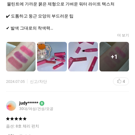
️ 물틴트에 가까운 묽은 제형으로 가벼운 워터 라이트 텍스처
✔️ 도톰하고 둥근 모양의 부드러운 팁
✔ 발색 그대로의 착색력
더 보기
️✔️ 밀착된 발색력👍🏻
2호 모노플럼 - 차분한 플럼컬러 은은한 채도의 컬러에요🩷
+
1
4호 밀크스트로베리 - 이름 그대로의 딸기우유 컬러로 여쿨분들 찰
떡😆
4
2024.07.05
신고/차단
6호 그레이프 소다 - 너무 딥하지 않아서 쿨쿨쿨한 포도컬러로 쿨톤
분들 부담없이 사용 가능한 컬러💜
저의 최애 컬러에용!
judy******
B
여러번 쌓아도 뭉치지 않아서 그대로 쌓을 수 있어서 넘 좋은 틴트인
30대/여성/건성/모공
거같아요!
컬러 그대로 쌓여서 레이어링도 쉽게 가능합니다!
가벼운 워터 라이트 텍스처라 여름철에 쓰기 넘 좋을거같아요🫶🏻
옵션:
8호 체리 펀치
착색력도 넘 좋아서 제 팔에 3일정도.. 있었어요 ㅎㅎ