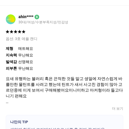
ahin****
B
30대/여성/수분부족지성/민감성
옵션:
3호 애플 캔디
제형
매트해요
지속력
무난해요
발색감
선명해요
피부톤
무난해요
요새 유행하는 블러리 혹은 끈적한 것들 말고 생얼에 자연스럽게 바
를만한 물틴트를 사려고 했는데 틴트가 새서 사고친 경험이 많아 고
르던중에 이게 보여서 구매해봤어요미니미하고 마커형이라 들고다
니기 편해요
1콧에는 자연스럽게 발리고 바를수록 정직하게 쌓이는 타입입니다
더 보기
(물틴트니까 ㅎ )
브랜드 불문하고 워터틴트는 원래 립밤없이 사용하기는 불가능해
나만의 TIP
요. 당장은 당기지 않아도 립밤없이 쓰다보면 곧 까실하게 착색된