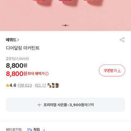
에뛰드
디어달링 마커틴트
20
%
11,000
원
8,800
원
쿠폰받기
8,800
원
최대 혜택가
4.6
리뷰
623
피드
17
프리미엄 사은품
+
3,900
원
페이백
안
뷰티포인트
1%
적립