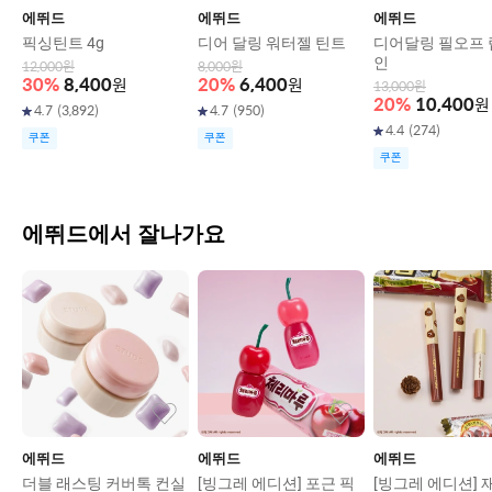
에뛰드
에뛰드
에뛰드
픽싱틴트 4g
디어 달링 워터젤 틴트
디어달링 필오프
인
12,000
원
8,000
원
30
%
8,400
원
20
%
6,400
원
13,000
원
20
%
10,400
원
4.7
(
3,892
)
4.7
(
950
)
4.4
(
274
)
쿠폰
쿠폰
쿠폰
에뛰드에서 잘나가요
에뛰드
에뛰드
에뛰드
더블 래스팅 커버톡 컨실
[빙그레 에디션] 포근 픽
[빙그레 에디션] 