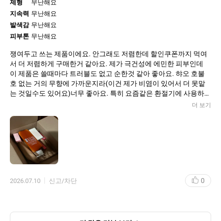
패키지는 살짝 생각한거보단 작았지만 한손에 다 들어와서 휴대하
제형
무난해요
기 좋습니다!
지속력
무난해요
발색감
무난해요
피부톤
무난해요
쟁여두고 쓰는 제품이에요. 안그래도 저렴한데 할인쿠폰까지 먹여
서 더 저렴하게 구매한거 같아요. 제가 극건성에 에민한 피부인데
이 제품은 쓸때마다 트러블도 없고 순한것 같아 좋아요. 햐오 호불
호 없는 거의 무향에 가까운지라(이건 제가 비염이 있어서 더 못맡
는 것일수도 있어요)너무 좋아요. 특히 요즘같은 환절기에 사용하기
너무 좋아요. 패키징도 너무 귀엽구요. 쓸데없이 포장지만 거창하거
더 보기
나 용기가 너무 크다거나 이런것 없이 화장품 용량으로 꼭 맞게되어
있는 용기도 마음에 들어요. 금방쓸거 같은데 할인하면 쟁이려구요
0
2026.07.10
신고/차단