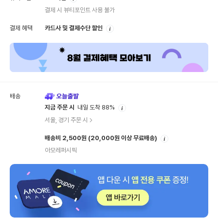
내
결제 시 뷰티포인트 사용 불가
안
결제 혜택
카드사 및 결제수단 할인
내
배송
안
지금 주문 시
내일 도착 88%
내
서울, 경기 주문 시
안
배송비 2,500원
(20,000원 이상 무료배송)
내
아모레퍼시픽