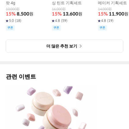
팟 4g
싱 틴트 기획세트
메이커 기획세트
10,000
원
16,000
원
14,000
원
15
%
8,500
원
15
%
13,600
원
15
%
11,900
원
5.0
(
18
)
4.8
(
59
)
4.8
(
19
)
쿠폰
쿠폰
쿠폰
더 많은 추천 보기
관련 이벤트