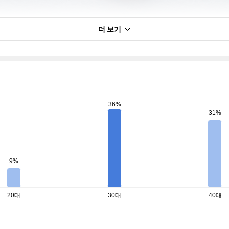
더 보기
36%
31%
9%
20대
30대
40대