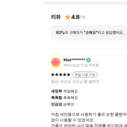
리뷰
4.8
(
14
)
80%
의 구매자가
"순해요"
라고 응답했어요.
ktae********
B
30대/남성/지성/칙칙함
한달 사용 리뷰
옵션:
약산성 굿모닝 젤 클렌저
세정력
적당해요
촉촉함
촉촉해요
민감성
순해요
아침 세안용으로 사용하기 좋은 순한 클렌저
없이 사용할 수 있었어요.
거품도 적당히 나서 얼굴 전체를 부드럽게 세