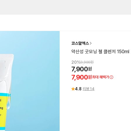
코스알엑스
약산성 굿모닝 젤 클렌저 150ml
20
%
9,900
원
7,900
원
7,900
원
최대 혜택가
4.8
리뷰
14