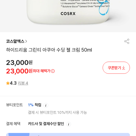
코스알엑스
하이드리움 그린티 아쿠아 수딩 젤 크림 50ml
23,000
원
쿠폰받기
23,000
원
최대 혜택가
4.3
리뷰
4
안
뷰티포인트
1%
적립
내
결제 시 뷰티포인트 10%까지 사용 가능
안
결제 혜택
카드사 및 결제수단 할인
내