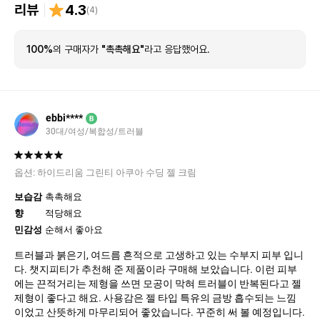
리뷰
4.3
(
4
)
100%
의 구매자가
"촉촉해요"
라고 응답했어요.
ebbi****
B
30대/여성/복합성/트러블
옵션:
하이드리움 그린티 아쿠아 수딩 젤 크림
보습감
촉촉해요
향
적당해요
민감성
순해서 좋아요
트러블과 붉은기, 여드름 흔적으로 고생하고 있는 수부지 피부 입니
다. 챗지피티가 추천해 준 제품이라 구매해 보았습니다. 이런 피부
에는 끈적거리는 제형을 쓰면 모공이 막혀 트러블이 반복된다고 젤
제형이 좋다고 해요. 사용감은 젤 타입 특유의 금방 흡수되는 느낌
이었고 산뜻하게 마무리되어 좋았습니다. 꾸준히 써 볼 예정입니다.