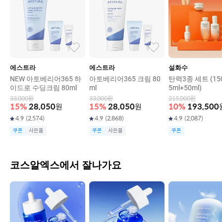
에스트라
에스트라
설화수
NEW 아토베리어365 하
아토베리어365 크림 80
탄력3종 세트 (150
이드로 수딩크림 80ml
ml
5ml+50ml)
33,000
원
33,000
원
215,000
원
15
%
28,050
원
15
%
28,050
원
10
%
193,500
4.9
(
2,574
)
4.9
(
2,868
)
4.9
(
2,087
)
쿠폰
사은품
쿠폰
사은품
쿠폰
코스알엑스에서 잘나가요