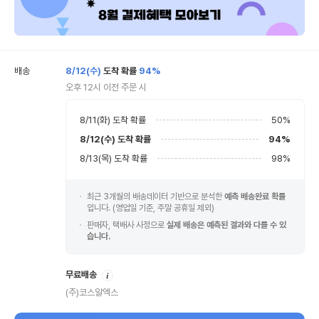
배송
8/12(수)
도착 확률
94%
오후 12시 이전 주문 시
8/11(화)
도착 확률
50
%
8/12(수)
도착 확률
94
%
8/13(목)
도착 확률
98
%
최근 3개월의 배송데이터 기반으로 분석한
예측 배송완료 확률
입니다. (영업일 기준, 주말 공휴일 제외)
판매자, 택배사 사정으로
실제 배송은 예측된 결과와 다를 수 있
습니다.
안
무료배송
내
(주)코스알엑스