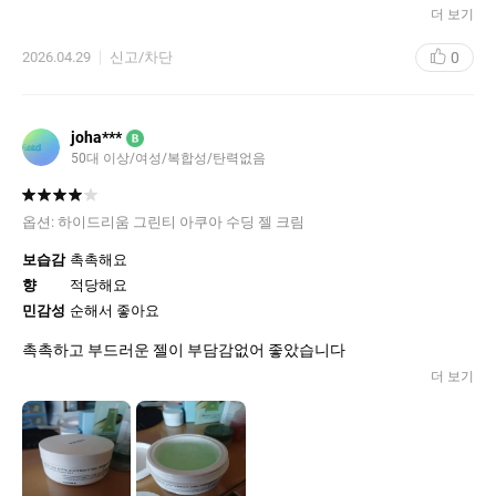
더 보기
0
2026.04.29
신고/차단
joha***
B
50대 이상/여성/복합성/탄력없음
옵션:
하이드리움 그린티 아쿠아 수딩 젤 크림
보습감
촉촉해요
향
적당해요
민감성
순해서 좋아요
촉촉하고 부드러운 젤이 부담감없어 좋았습니다
더 보기