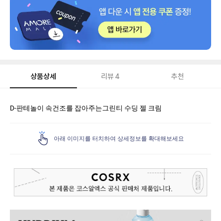
상품상세
리뷰
4
추천
상
D-판테놀이 속건조를 잡아주는그린티 수딩 젤 크림
품
상
세
아래 이미지를 터치하여 상세정보를 확대해보세요