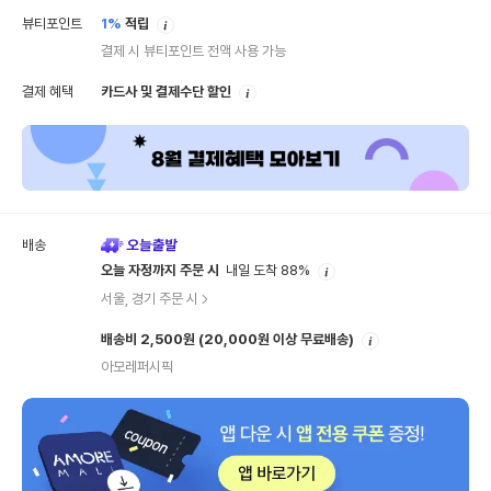
안
뷰티포인트
1%
적립
내
결제 시 뷰티포인트 전액 사용 가능
안
결제 혜택
카드사 및 결제수단 할인
내
배송
안
오늘 자정까지 주문 시
내일 도착 88%
내
서울, 경기 주문 시
안
배송비 2,500원
(20,000원 이상 무료배송)
내
아모레퍼시픽