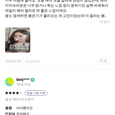
너무 마음에 들어요. 요즘 애쉬 계열 컬러에 관심이 많았는데, 애쉬
카키브라운은 너무 밝거나 튀는 느낌 없이 분위기만 살짝 바꿔줘서
데일리 헤어 컬러로 딱 좋은 느낌이에요.
평소 염색하면 붉은기가 올라오는 게 고민이었는데 이 컬러는 붉은
기를 자연스럽게 잡아줘서 훨씬 차분하고 세련돼 보여요. 실내에서
더 보기
는 은은한 브라운 느낌이고, 햇빛 아래에서는 애쉬와 카키빛이 살짝
보여서 머리색이 진짜 예쁘게 표현됩니다. 너무 꾸민 느낌은 아닌데
은근히 분위기 있어 보여서 만족스러워요.
사용법도 생각보다 간단했어요. 버블 타입이라 염색약을 섞고 거품
을 내서 머리에 바르면 되는데, 크림 타입보다 골고루 바르기 편하고
혼자 염색하기에도 좋았어요. 거품이 부드럽게 퍼져서 긴 머리에도
0
2026.07.29
신고/차단
바르기 어렵지 않았고, 시간 맞춰 기다린 뒤 씻어내면 끝이라 집에서
간편하게 기분 전환하기 좋았습니다.
염색 후에는 머릿결이 너무 푸석해 보이지 않고 자연스럽게 윤기가
나서 더 마음에 들었어요. 컬러가 예쁘게 입혀지니까 헤어스타일이
kimj****
B
전체적으로 깔끔해 보이고, 평소 입는 옷도 더 잘 어울리는 느낌이
30대/여성
들더라고요.
한달 사용 리뷰
특히 너무 밝은 컬러는 부담스럽고, 그렇다고 평범한 갈색은 아쉬운
옵션:
8O선셋오렌지
분들에게 추천하고 싶은 색상이에요. 차분하면서도 살짝 힙한 느낌
이 있어서 요즘 감성에 잘 맞는 컬러라고 생각합니다.
용량
넉넉했어요
민감성
적당해요