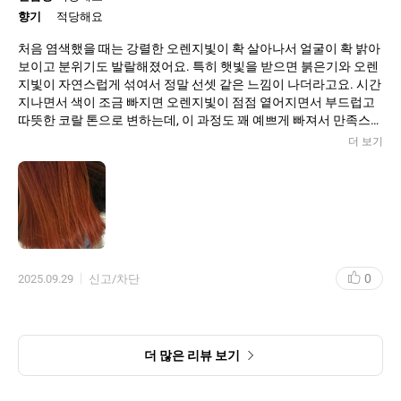
향기
적당해요
처음 염색했을 때는 강렬한 오렌지빛이 확 살아나서 얼굴이 확 밝아
보이고 분위기도 발랄해졌어요. 특히 햇빛을 받으면 붉은기와 오렌
지빛이 자연스럽게 섞여서 정말 선셋 같은 느낌이 나더라고요. 시간
지나면서 색이 조금 빠지면 오렌지빛이 점점 옅어지면서 부드럽고
따뜻한 코랄 톤으로 변하는데, 이 과정도 꽤 예쁘게 빠져서 만족스러
웠습니다.
더 보기
염색약 특유의 자극적인 냄새도 덜하고, 거품 타입이라 바르기 편리
해서 혼자 셀프로 하기도 수월했어요. 모발 손상도 심하지 않고 오
히려 윤기감이 남아있어서 관리하기 괜찮았습니다. 다만, 탈색모에
했을 때는 발색이 확실히 잘 되지만, 어두운 모발에는 빛이 강하게
안 올라올 수 있으니 참고하는 게 좋아요.
0
2025.09.29
신고/차단
전체적으로 쨍한 오렌지빛을 원하는 분, 가을이나 여름에 분위기 전
환하고 싶은 분들에게 강추할 만한 컬러였어요. 저는 주변에서 머리
색깔이 상큼하다, 화사해 보인다는 얘기를 많이 들어서 기분이 좋았
고, 확실히 이미지 변신이 되는 색상이었습니다.
더 많은 리뷰 보기