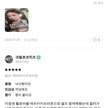
사용 방법도 간편해서 집에서 혼자 하기 좋았어요. 버블 타입이라
더 보기
염색약을 골고루 섞은 뒤 머리에 거품을 내듯 바르면 되기 때문에 기
존 크림 타입 염색약보다 훨씬 편하게 사용할 수 있었습니다. 거울
을 보면서 뿌리부터 끝부분까지 바르기 쉬웠고, 흘러내림이 적어서
셀프 염색 초보자도 사용하기 괜찮은 제품이라고 느꼈어요.
염색 후 가장 만족스러웠던 부분은 컬러감이에요. 애쉬와 카키 느낌
이 은은하게 들어가서 너무 튀지 않으면서도 확실히 분위기가 달라
0
2026.07.29
신고/차단
지는 느낌이었습니다. 실내에서는 차분한 브라운 컬러처럼 보이고,
빛을 받으면 은은한 애쉬 카키빛이 보여서 더욱 예뻐요. 머릿결도
너무 푸석해 보이지 않고 자연스럽게 윤기가 나서 만족했습니다.
크림초코치즈
B
특히 붉은 갈색으로 빠지는 게 고민이었던 분들에게 잘 맞을 것 같아
30대/여성
요. 염색 후 시간이 지나면서 생기는 붉은 기를 줄여주고, 한층 세련
된 느낌을 만들어줘서 데일리 컬러로 부담 없이 하기 좋았습니다.
패키지도 깔끔하고 필요한 구성품이 모두 들어 있어서 따로 준비할
옵션:
7K애쉬카키브라운
것이 거의 없었고, 집에서 미용실에 가지 않고도 기분 전환하기 좋은
제품이에요. 가격 부담도 적으면서 원하는 분위기 변화를 줄 수 있
용량
넉넉했어요
어서 재구매하고 싶은 셀프 염색약입니다.
민감성
적당해요
향기
향이 좋아요
미장센 헬로버블 애쉬카키브라운으로 셀프 염색해봤는데 컬러가