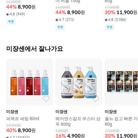
머 버블 100g
80g
16,000
원
44
%
8,900
원
16,000
원
17,000
원
44
%
8,900
원
30
%
11,900
원
4.8
(
949
)
4.7
(
271
)
4.8
(
5,586
)
쿠폰
쿠폰
쿠폰
미쟝센에서 잘나가요
미쟝센
미쟝센
미쟝센
퍼펙트 세럼 80ml
헤어앤스칼프 부스터 샴
올뉴 쉽고 빠른 
푸 800g
80g
15,000
원
40
%
8,900
원
5,900
원
17,000
원
16
%
4,900
원
30
%
11,900
원
4.7
(
23,947
)