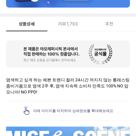
상품상세
리뷰
1,793
추천
상
품
상
세
염색하고 싶게 하는 예쁜 트렌디 컬러 24시간 꺼지지 않는 롱래스팅
좀비거품으로 염색 2주 후, 염색 지속력 소비자 만족도 100% NO 암
모니아! NO PPD!
아래 이미지를 터치하여 상세정보를 확대해보세요