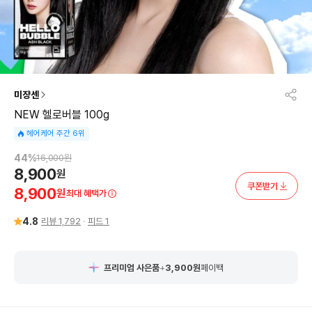
미쟝센
NEW 헬로버블 100g
헤어케어 주간 6위
44
%
16,000
원
8,900
원
쿠폰받기
8,900
원
최대 혜택가
4.8
리뷰
1,792
피드
1
프리미엄 사은품
+
3,900
원
페이백