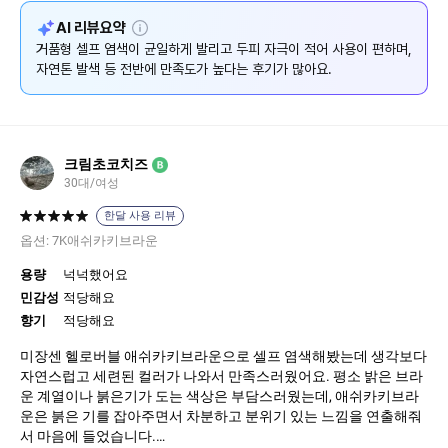
설
AI 리뷰요약
명
거품형 셀프 염색이 균일하게 발리고 두피 자극이 적어 사용이 편하며,
자연톤 발색 등 전반에 만족도가 높다는 후기가 많아요.
크림초코치즈
B
30대/여성
한달 사용 리뷰
옵션:
7K애쉬카키브라운
용량
넉넉했어요
민감성
적당해요
향기
적당해요
미장센 헬로버블 애쉬카키브라운으로 셀프 염색해봤는데 생각보다
자연스럽고 세련된 컬러가 나와서 만족스러웠어요. 평소 밝은 브라
운 계열이나 붉은기가 도는 색상은 부담스러웠는데, 애쉬카키브라
운은 붉은 기를 잡아주면서 차분하고 분위기 있는 느낌을 연출해줘
서 마음에 들었습니다.