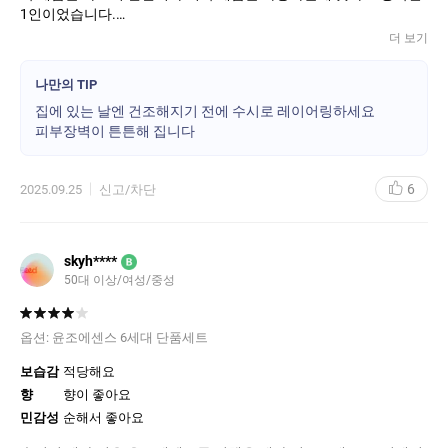
1인이었습니다.
더 보기
나이 들면서 천식이 생기고 몸에 염증이 많아진 후,
얼굴 피부가 가렵고 진물도 난 후, 피부 장벽에 문제가 생겨 몇 년째
나만의 TIP
얇아져버린 피부로 인해 민감하고 극건성이 되어 미세주름과 붉고,
집에 있는 날엔 건조해지기 전에 수시로 레이어링하세요
건조함으로 요철까지 생겨 피부화장조차 안먹는 피부가 되어 기초,
피부장벽이 튼튼해 집니다
메이크업 다 먹지를 않아 고생이었습니다.
피부 좋다는 말을 들어오던 제가
이제는 내가 고쳐줄께요! 라는 샵주인의 말을 듣고 다녀야 했습니
6
2025.09.25
신고/차단
다.
피부장벽 개선에 좋다는 제품들을 찾아 헤매고 다녀야 했습니다.지
금 화장대에는 화장품이 한가득이 되어갑니다. 그러나 그 어떤 제품
들을 써봐도 그나마 순한게 조금 나을 뿐 별 큰 효과를 느끼지 못 하
skyh****
B
던 차에, 이 제품을 생일 선물로 받아 오랜만에 쓰고 아직도 향과 제
50대 이상/여성/중성
형이 그대로인 것을 보고 반가웠을뿐인데, 사용 후에 얼굴이 조금 단
단해 지기 시작하는것을 느껴, 집에 있는 날엔 하루종일 피부에 덧발
라서 금방 한 통 다 썼어요.레이어링해도 뽀루지 등 전혀 문제가 없
옵션:
윤조에센스 6세대 단품세트
어 좋았습니다.
보습감
적당해요
이 제품을 쓴 후 화장이 잘 먹는 걸 느꼈고
사람들이 피부 나아졌다고는 하고, 처음 보는 이는 피부 좋다고까지
향
향이 좋아요
하는 말을 정말 오랜만에 다시 듣기 시작했습니다.윤조가 파부 장벽
민감성
순해서 좋아요
강화 기능이 있는 것을 몰랐네요. 최고에요 👍