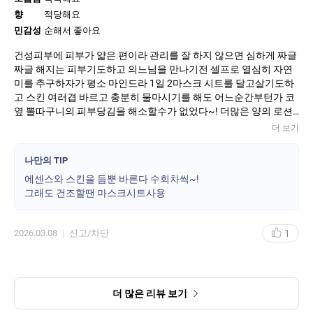
향
적당해요
민감성
순해서 좋아요
건성피부에 피부가 얇은 편이라 관리를 잘 하지 않으면 심하게 짜글
짜글 해지는 피부기도하고 의느님을 만나기전 셀프로 열심히 자연
미를 추구하자가 평소 마인드라 1일 2마스크 시트를 달고살기도하
고 스킨 여러겹 바르고 충분히 물마시기를 해도 어느순간부턴가 코
옆 뽈따구니의 피부당김을 해소할수가 없었다~! 더많은 양의 로션
과 수분크림+영양크림을 발라도 당기는 느낌이 계속 생겼는데 추천
더 보기
받은 윤조에센스를 알게되고 사용한 이후로는 평소 느꼈던 당김이
어느순간 사라진걸 알게된 후 지금은 윤조 예찬론자가 되었다 모닝
나만의 TIP
사우나를 마치고 나면 가장 먼저 윤조에센스를 펌핑해서 2번정도
에센스와 스킨을 듬뿐 바른다 수회차씩~!
바르고 영양크림을바른후 집에 돌아와서 다시 화장대앞에 앉아서
그래도 건조할땐 마스크시트사용
윤조에센스부터의 순서를 다시 시작해서 천천히 기초 화장을 한다
59세인 지금도 주변인들로 부터 피부좋다는 소리를 늘 듣고 생활한
다 아모레 제품을 늘 감사하며 하루를 살아간다 수분으로 가득채워
1
2026.03.08
신고/차단
진 상태라 화운데이션이 수분+유분막으로 걷돌기도한다
더 많은 리뷰 보기