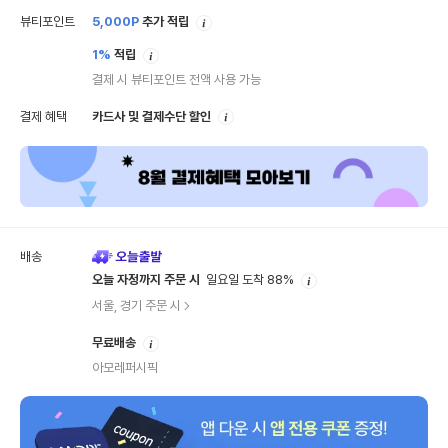
안
뷰티포인트
5,000
P
추가 적립
내
안
1%
적립
내
결제 시 뷰티포인트 전액 사용 가능
안
결제 혜택
카드사 및 결제수단 할인
내
배송
안
오늘 자정까지 주문 시
일요일 도착 88%
내
서울, 경기 주문 시
안
무료배송
내
아모레퍼시픽