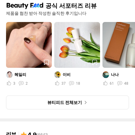
공식 서포터즈 리뷰
제품을 협찬 받아 작성한 솔직한 후기입니다
헤일리
이비
나나
3
2
37
18
61
48
뷰티피드 전체보기
리뷰
4.9
(
6641
)