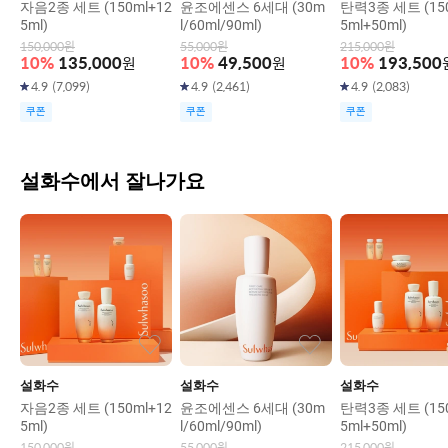
자음2종 세트 (150ml+12
윤조에센스 6세대 (30m
탄력3종 세트 (150
5ml)
l/60ml/90ml)
5ml+50ml)
150,000
원
55,000
원
215,000
원
10
%
135,000
원
10
%
49,500
원
10
%
193,500
4.9
(
7,099
)
4.9
(
2,461
)
4.9
(
2,083
)
쿠폰
쿠폰
쿠폰
설화수에서 잘나가요
설화수
설화수
설화수
자음2종 세트 (150ml+12
윤조에센스 6세대 (30m
탄력3종 세트 (150
5ml)
l/60ml/90ml)
5ml+50ml)