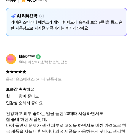
설
AI 리뷰요약
명
가벼운 스킨케어 에센스가 세안 후 빠르게 흡수돼 보습·탄력을 돕고 순
한 사용감으로 사계절 만족이라는 후기가 많아요
kkk0****
B
50대 이상/여성/복합성/민감성
옵션:
윤조에센스 6세대 단품세트
보습감
촉촉해요
향
향이 좋아요
민감성
순해서 좋아요
건강하고 피부 좋다는 말을 듣던 20대때 사용하면서도
참 좋네 하던 제품인데,
나이 들면서 문제가 생긴 피부로 고생을 하면서도 비싼 가격으로 한
국 제품을 사느니 천연이나 외국 제품을 사용하는게 낫다고 생각한