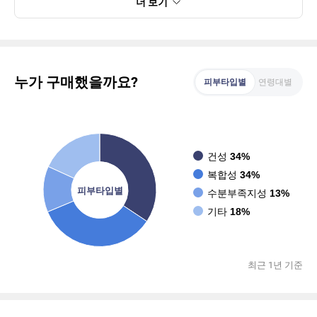
더 보기
누가 구매했을까요?
피부타입별
연령대별
건성
34%
복합성
34%
피부타입별
수분부족지성
13%
기타
18%
최근 1년 기준