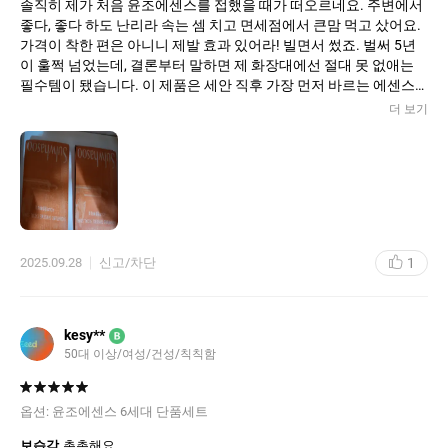
솔직히 제가 처음 윤조에센스를 접했을 때가 떠오르네요. 주변에서
쿠팡엔 가품도 있을거 같아서 불안한데, 이 곳에서 좋은 가격에 정말
좋다, 좋다 하도 난리라 속는 셈 치고 면세점에서 큰맘 먹고 샀어요.
잘 샀어요.싼거 여러개 쓰지말고 윤조최고
가격이 착한 편은 아니니 제발 효과 있어라! 빌면서 썼죠. 벌써 5년
이 훌쩍 넘었는데, 결론부터 말하면 제 화장대에선 절대 못 없애는
필수템이 됐습니다. 이 제품은 세안 직후 가장 먼저 바르는 에센스
잖아요?
더 보기
묽으면서도 쫀쫀한 콧물 같은 제형인데, 피부에 닿자마자 착! 하고
스며들어요. 끈적이는 거 질색하는 저도 만족할 만큼 잔여감이 남지
않고, 오히려 피부 표면을 매끈하게 정돈해줘요. 이 한 방울이 다음
단계의 스킨케어가 피부에 잘 스며들 수 있도록 길을 열어주는 부스
터 역할을 제대로 해줍니다. 이젠 윤조 없이는 다른 제품을 100% 흡
수 못 시키는 기분이에요. 이걸 오래 쓰면서 가장 크게 달라진 건 피
부 톤과 윤기예요. 어느 순간부터 얼굴에 은은한 광이 돌기 시작하
1
2025.09.28
신고/차단
더라고요. 흔히 말하는 번지르르한 기름광이 아니라, 피부 속에서부
터 촉촉함이 차올라서 나오는 듯한 맑은 윤기예요. 피부결 자체도
훨씬 부드러워지고, 피부의 **기초 체력**이 탄탄해진 느낌이 들었
습니다.
kesy**
B
50대 이상/여성/건성/칙칙함
옵션:
윤조에센스 6세대 단품세트
보습감
촉촉해요