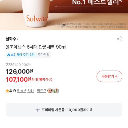
설화수
윤조에센스 6세대 단품세트 90ml
스킨케어 주간 3위
추가적립
23
%
140,000
원
126,000
원
쿠폰받기
107,100
원
최대 혜택가
4.9
리뷰
6,641
피드
7
프리미엄 사은품
+
10,000
원
페이백