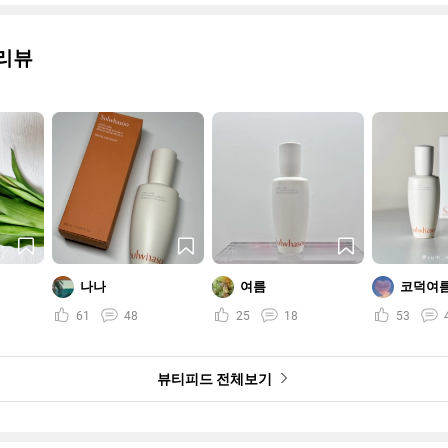
리뷰
나나
여름
코덕여
61
48
25
18
53
뷰티피드 전체보기