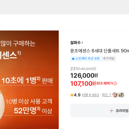
설화수
윤조에센스 6세대 단품세트 90m
스킨케어 주간 6위
추가적립
23
%
140,000
원
126,000
원
107,100
원
최대 혜택가
4.9
리뷰
6,663
피드
7
프리미엄