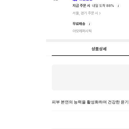
안
지금 주문 시
내일 도착 88%
내
서울, 경기 주문 시
안
무료배송
내
아모레퍼시픽
상품상세
상
품
상
세
피부 본연의 능력을 활성화하여 건강한 윤기