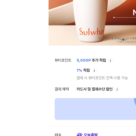
안
뷰티포인트
5,000
P
추가 적립
내
안
1%
적립
내
결제 시 뷰티포인트 전액 사용 가능
안
결제 혜택
카드사 및 결제수단 할인
내
배송