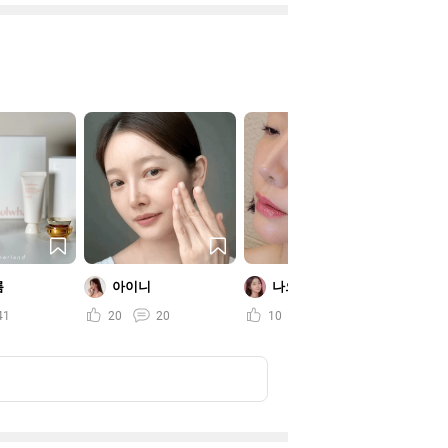
름
아이니
나으리
41
20
20
10
18