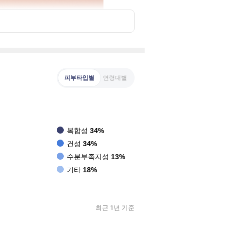
피부타입별
연령대별
복합성
34%
건성
34%
수분부족지성
13%
기타
18%
최근 1년 기준