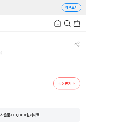
혜택보기
l
쿠폰받기
 사은품
+
10,000
원
페이백