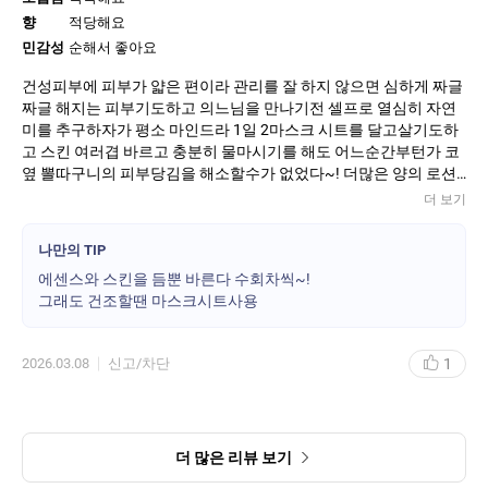
향
적당해요
민감성
순해서 좋아요
건성피부에 피부가 얇은 편이라 관리를 잘 하지 않으면 심하게 짜글
짜글 해지는 피부기도하고 의느님을 만나기전 셀프로 열심히 자연
미를 추구하자가 평소 마인드라 1일 2마스크 시트를 달고살기도하
고 스킨 여러겹 바르고 충분히 물마시기를 해도 어느순간부턴가 코
옆 뽈따구니의 피부당김을 해소할수가 없었다~! 더많은 양의 로션
과 수분크림+영양크림을 발라도 당기는 느낌이 계속 생겼는데 추천
더 보기
받은 윤조에센스를 알게되고 사용한 이후로는 평소 느꼈던 당김이
어느순간 사라진걸 알게된 후 지금은 윤조 예찬론자가 되었다 모닝
나만의 TIP
사우나를 마치고 나면 가장 먼저 윤조에센스를 펌핑해서 2번정도
에센스와 스킨을 듬뿐 바른다 수회차씩~!
바르고 영양크림을바른후 집에 돌아와서 다시 화장대앞에 앉아서
그래도 건조할땐 마스크시트사용
윤조에센스부터의 순서를 다시 시작해서 천천히 기초 화장을 한다
59세인 지금도 주변인들로 부터 피부좋다는 소리를 늘 듣고 생활한
다 아모레 제품을 늘 감사하며 하루를 살아간다 수분으로 가득채워
1
2026.03.08
신고/차단
진 상태라 화운데이션이 수분+유분막으로 걷돌기도한다
더 많은 리뷰 보기