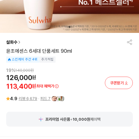
설화수
윤조에센스 6세대 단품세트 90ml
스킨케어 주간 4위
추가적립
19
%
140,000
원
126,000
원
쿠폰받기
113,400
원
최대 혜택가
4.9
리뷰
6,679
피드
7
프리미엄 사은품
+
10,000
원
페이백