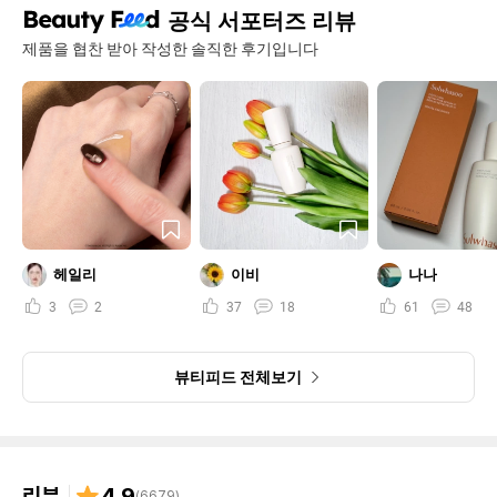
공식 서포터즈 리뷰
제품을 협찬 받아 작성한 솔직한 후기입니다
헤일리
이비
나나
3
2
37
18
61
48
뷰티피드 전체보기
리뷰
4.9
(
6679
)