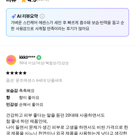
설
AI 리뷰요약
명
가벼운 스킨케어 에센스가 세안 후 빠르게 흡수돼 보습·탄력을 돕고 순
한 사용감으로 사계절 만족이라는 후기가 많아요
kkk0****
B
50대 이상/여성/복합성/민감성
옵션:
윤조에센스 6세대 단품세트
보습감
촉촉해요
향
향이 좋아요
민감성
순해서 좋아요
건강하고 피부 좋다는 말을 듣던 20대때 사용하면서도
참 좋네 하던 제품인데,
나이 들면서 문제가 생긴 피부로 고생을 하면서도 비싼 가격으로 한
국 제품을 사느니 천연이나 외국 제품을 사용하는게 낫다고 생각한