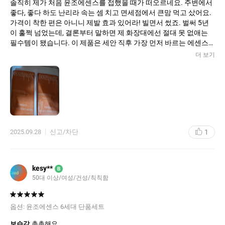
솔직히 제가 처음 윤조에센스를 접했을 때가 떠오르네요. 주변에서
쿠팡엔 가품도 있을거 같아서 불안한데, 이 곳에서 좋은 가격에 정말
좋다, 좋다 하도 난리라 속는 셈 치고 면세점에서 큰맘 먹고 샀어요.
잘 샀어요.싼거 여러개 쓰지말고 윤조최고
가격이 착한 편은 아니니 제발 효과 있어라! 빌면서 썼죠. 벌써 5년
이 훌쩍 넘었는데, 결론부터 말하면 제 화장대에선 절대 못 없애는
필수템이 됐습니다. 이 제품은 세안 직후 가장 먼저 바르는 에센스
잖아요?
더 보기
묽으면서도 쫀쫀한 콧물 같은 제형인데, 피부에 닿자마자 착! 하고
스며들어요. 끈적이는 거 질색하는 저도 만족할 만큼 잔여감이 남지
않고, 오히려 피부 표면을 매끈하게 정돈해줘요. 이 한 방울이 다음
단계의 스킨케어가 피부에 잘 스며들 수 있도록 길을 열어주는 부스
터 역할을 제대로 해줍니다. 이젠 윤조 없이는 다른 제품을 100% 흡
수 못 시키는 기분이에요. 이걸 오래 쓰면서 가장 크게 달라진 건 피
부 톤과 윤기예요. 어느 순간부터 얼굴에 은은한 광이 돌기 시작하
1
2025.09.28
신고/차단
더라고요. 흔히 말하는 번지르르한 기름광이 아니라, 피부 속에서부
터 촉촉함이 차올라서 나오는 듯한 맑은 윤기예요. 피부결 자체도
훨씬 부드러워지고, 피부의 **기초 체력**이 탄탄해진 느낌이 들었
습니다.
kesy**
B
50대 이상/여성/건성/칙칙함
옵션:
윤조에센스 6세대 단품세트
보습감
촉촉해요