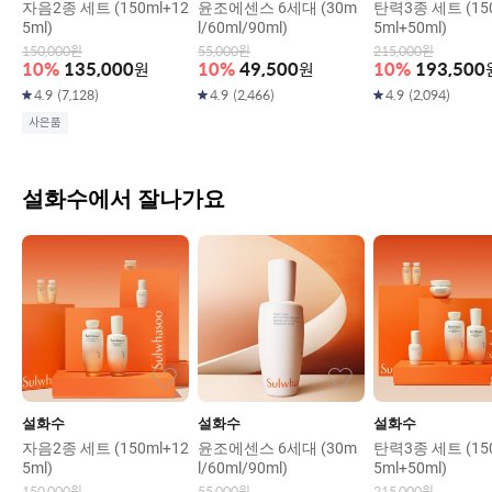
자음2종 세트 (150ml+12
윤조에센스 6세대 (30m
탄력3종 세트 (150
5ml)
l/60ml/90ml)
5ml+50ml)
150,000
원
55,000
원
215,000
원
10
%
135,000
원
10
%
49,500
원
10
%
193,500
4.9
(
7,128
)
4.9
(
2,466
)
4.9
(
2,094
)
사은품
설화수에서 잘나가요
설화수
설화수
설화수
자음2종 세트 (150ml+12
윤조에센스 6세대 (30m
탄력3종 세트 (150
5ml)
l/60ml/90ml)
5ml+50ml)