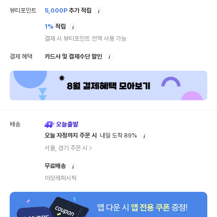
안
뷰티포인트
5,000
P
추가 적립
내
안
1%
적립
내
결제 시 뷰티포인트 전액 사용 가능
안
결제 혜택
카드사 및 결제수단 할인
내
배송
안
오늘 자정까지 주문 시
내일 도착 89%
내
서울, 경기 주문 시
안
무료배송
내
아모레퍼시픽