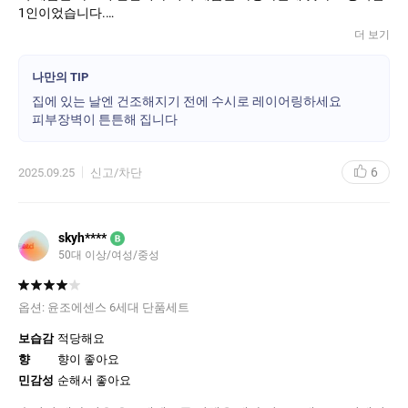
1인이었습니다.
더 보기
나이 들면서 천식이 생기고 몸에 염증이 많아진 후,
얼굴 피부가 가렵고 진물도 난 후, 피부 장벽에 문제가 생겨 몇 년째
나만의 TIP
얇아져버린 피부로 인해 민감하고 극건성이 되어 미세주름과 붉고,
집에 있는 날엔 건조해지기 전에 수시로 레이어링하세요
건조함으로 요철까지 생겨 피부화장조차 안먹는 피부가 되어 기초,
피부장벽이 튼튼해 집니다
메이크업 다 먹지를 않아 고생이었습니다.
피부 좋다는 말을 들어오던 제가
이제는 내가 고쳐줄께요! 라는 샵주인의 말을 듣고 다녀야 했습니
6
2025.09.25
신고/차단
다.
피부장벽 개선에 좋다는 제품들을 찾아 헤매고 다녀야 했습니다.지
금 화장대에는 화장품이 한가득이 되어갑니다. 그러나 그 어떤 제품
들을 써봐도 그나마 순한게 조금 나을 뿐 별 큰 효과를 느끼지 못 하
skyh****
B
던 차에, 이 제품을 생일 선물로 받아 오랜만에 쓰고 아직도 향과 제
50대 이상/여성/중성
형이 그대로인 것을 보고 반가웠을뿐인데, 사용 후에 얼굴이 조금 단
단해 지기 시작하는것을 느껴, 집에 있는 날엔 하루종일 피부에 덧발
라서 금방 한 통 다 썼어요.레이어링해도 뽀루지 등 전혀 문제가 없
옵션:
윤조에센스 6세대 단품세트
어 좋았습니다.
보습감
적당해요
이 제품을 쓴 후 화장이 잘 먹는 걸 느꼈고
사람들이 피부 나아졌다고는 하고, 처음 보는 이는 피부 좋다고까지
향
향이 좋아요
하는 말을 정말 오랜만에 다시 듣기 시작했습니다.윤조가 파부 장벽
민감성
순해서 좋아요
강화 기능이 있는 것을 몰랐네요. 최고에요 👍