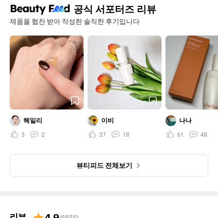
공식 서포터즈 리뷰
제품을 협찬 받아 작성한 솔직한 후기입니다
헤일리
이비
나나
3
2
37
18
61
48
뷰티피드 전체보기
리뷰
4.9
(
6655
)