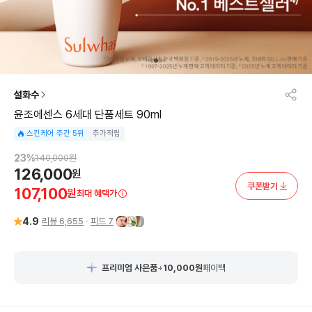
설화수
윤조에센스 6세대 단품세트 90ml
스킨케어 주간 5위
추가적립
23
%
140,000
원
126,000
원
쿠폰받기
107,100
원
최대 혜택가
4.9
리뷰
6,655
피드
7
프리미엄 사은품
+
10,000
원
페이백