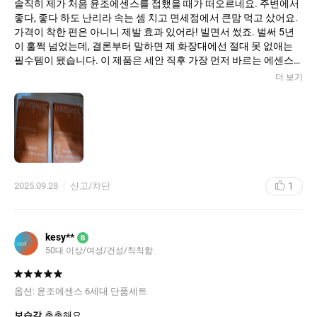
솔직히 제가 처음 윤조에센스를 접했을 때가 떠오르네요. 주변에서
쿠팡엔 가품도 있을거 같아서 불안한데, 이 곳에서 좋은 가격에 정말
좋다, 좋다 하도 난리라 속는 셈 치고 면세점에서 큰맘 먹고 샀어요.
잘 샀어요.싼거 여러개 쓰지말고 윤조최고
가격이 착한 편은 아니니 제발 효과 있어라! 빌면서 썼죠. 벌써 5년
이 훌쩍 넘었는데, 결론부터 말하면 제 화장대에선 절대 못 없애는
필수템이 됐습니다. 이 제품은 세안 직후 가장 먼저 바르는 에센스
잖아요?
더 보기
묽으면서도 쫀쫀한 콧물 같은 제형인데, 피부에 닿자마자 착! 하고
스며들어요. 끈적이는 거 질색하는 저도 만족할 만큼 잔여감이 남지
않고, 오히려 피부 표면을 매끈하게 정돈해줘요. 이 한 방울이 다음
단계의 스킨케어가 피부에 잘 스며들 수 있도록 길을 열어주는 부스
터 역할을 제대로 해줍니다. 이젠 윤조 없이는 다른 제품을 100% 흡
수 못 시키는 기분이에요. 이걸 오래 쓰면서 가장 크게 달라진 건 피
부 톤과 윤기예요. 어느 순간부터 얼굴에 은은한 광이 돌기 시작하
1
2025.09.28
신고/차단
더라고요. 흔히 말하는 번지르르한 기름광이 아니라, 피부 속에서부
터 촉촉함이 차올라서 나오는 듯한 맑은 윤기예요. 피부결 자체도
훨씬 부드러워지고, 피부의 **기초 체력**이 탄탄해진 느낌이 들었
습니다.
kesy**
B
50대 이상/여성/건성/칙칙함
옵션:
윤조에센스 6세대 단품세트
보습감
촉촉해요