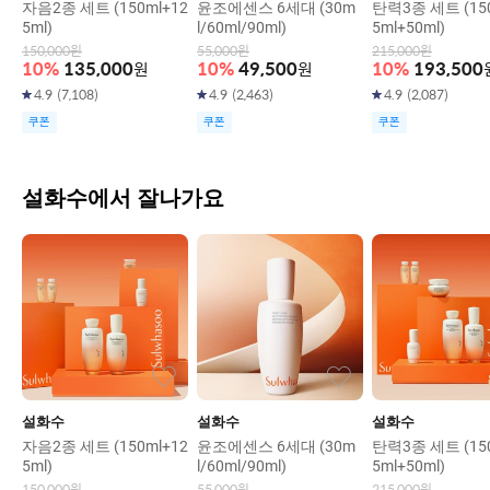
자음2종 세트 (150ml+12
윤조에센스 6세대 (30m
탄력3종 세트 (150
5ml)
l/60ml/90ml)
5ml+50ml)
150,000
원
55,000
원
215,000
원
10
%
135,000
원
10
%
49,500
원
10
%
193,500
4.9
(
7,108
)
4.9
(
2,463
)
4.9
(
2,087
)
쿠폰
쿠폰
쿠폰
설화수에서 잘나가요
설화수
설화수
설화수
자음2종 세트 (150ml+12
윤조에센스 6세대 (30m
탄력3종 세트 (150
5ml)
l/60ml/90ml)
5ml+50ml)