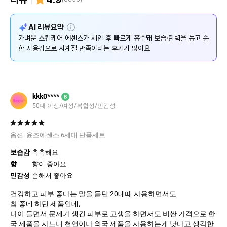
설
AI 리뷰요약
명
가벼운 스킨케어 에센스가 세안 후 빠르게 흡수돼 보습·탄력을 돕고 순
한 사용감으로 사계절 만족이라는 후기가 많아요
kkk0****
B
50대 이상/여성/복합성/민감성
옵션:
윤조에센스 6세대 단품세트
보습감
촉촉해요
향
향이 좋아요
민감성
순해서 좋아요
건강하고 피부 좋다는 말을 듣던 20대때 사용하면서도
참 좋네 하던 제품인데,
나이 들면서 문제가 생긴 피부로 고생을 하면서도 비싼 가격으로 한
국 제품을 사느니 천연이나 외국 제품을 사용하는게 낫다고 생각한