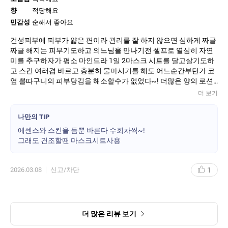
향
적당해요
민감성
순해서 좋아요
건성피부에 피부가 얇은 편이라 관리를 잘 하지 않으면 심하게 짜글
짜글 해지는 피부기도하고 의느님을 만나기전 셀프로 열심히 자연
미를 추구하자가 평소 마인드라 1일 2마스크 시트를 달고살기도하
고 스킨 여러겹 바르고 충분히 물마시기를 해도 어느순간부턴가 코
옆 뽈따구니의 피부당김을 해소할수가 없었다~! 더많은 양의 로션
과 수분크림+영양크림을 발라도 당기는 느낌이 계속 생겼는데 추천
더 보기
받은 윤조에센스를 알게되고 사용한 이후로는 평소 느꼈던 당김이
어느순간 사라진걸 알게된 후 지금은 윤조 예찬론자가 되었다 모닝
나만의 TIP
사우나를 마치고 나면 가장 먼저 윤조에센스를 펌핑해서 2번정도
에센스와 스킨을 듬뿐 바른다 수회차씩~!
바르고 영양크림을바른후 집에 돌아와서 다시 화장대앞에 앉아서
그래도 건조할땐 마스크시트사용
윤조에센스부터의 순서를 다시 시작해서 천천히 기초 화장을 한다
59세인 지금도 주변인들로 부터 피부좋다는 소리를 늘 듣고 생활한
다 아모레 제품을 늘 감사하며 하루를 살아간다 수분으로 가득채워
1
2026.03.08
신고/차단
진 상태라 화운데이션이 수분+유분막으로 걷돌기도한다
더 많은 리뷰 보기