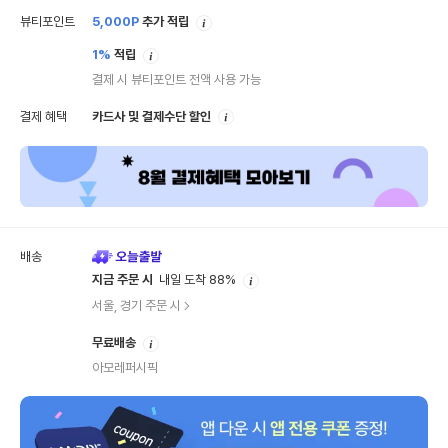
안
뷰티포인트
5,000
P
추가 적립
내
안
1%
적립
내
결제 시 뷰티포인트 전액 사용 가능
안
결제 혜택
카드사 및 결제수단 할인
내
배송
안
지금 주문 시
내일 도착 88%
내
서울, 경기 주문 시
안
무료배송
내
아모레퍼시픽