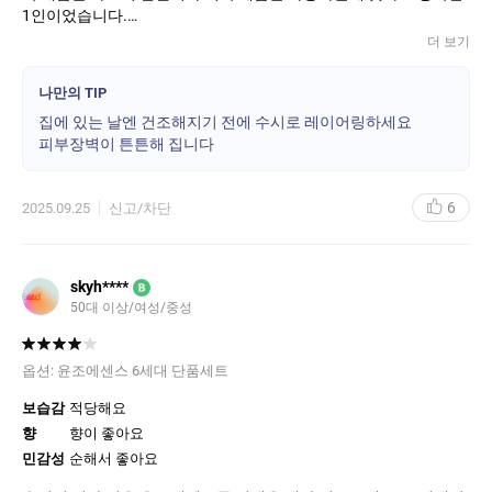
1인이었습니다.
더 보기
나이 들면서 천식이 생기고 몸에 염증이 많아진 후,
얼굴 피부가 가렵고 진물도 난 후, 피부 장벽에 문제가 생겨 몇 년째
나만의 TIP
얇아져버린 피부로 인해 민감하고 극건성이 되어 미세주름과 붉고,
집에 있는 날엔 건조해지기 전에 수시로 레이어링하세요
건조함으로 요철까지 생겨 피부화장조차 안먹는 피부가 되어 기초,
피부장벽이 튼튼해 집니다
메이크업 다 먹지를 않아 고생이었습니다.
피부 좋다는 말을 들어오던 제가
이제는 내가 고쳐줄께요! 라는 샵주인의 말을 듣고 다녀야 했습니
6
2025.09.25
신고/차단
다.
피부장벽 개선에 좋다는 제품들을 찾아 헤매고 다녀야 했습니다.지
금 화장대에는 화장품이 한가득이 되어갑니다. 그러나 그 어떤 제품
들을 써봐도 그나마 순한게 조금 나을 뿐 별 큰 효과를 느끼지 못 하
skyh****
B
던 차에, 이 제품을 생일 선물로 받아 오랜만에 쓰고 아직도 향과 제
50대 이상/여성/중성
형이 그대로인 것을 보고 반가웠을뿐인데, 사용 후에 얼굴이 조금 단
단해 지기 시작하는것을 느껴, 집에 있는 날엔 하루종일 피부에 덧발
라서 금방 한 통 다 썼어요.레이어링해도 뽀루지 등 전혀 문제가 없
옵션:
윤조에센스 6세대 단품세트
어 좋았습니다.
보습감
적당해요
이 제품을 쓴 후 화장이 잘 먹는 걸 느꼈고
사람들이 피부 나아졌다고는 하고, 처음 보는 이는 피부 좋다고까지
향
향이 좋아요
하는 말을 정말 오랜만에 다시 듣기 시작했습니다.윤조가 파부 장벽
민감성
순해서 좋아요
강화 기능이 있는 것을 몰랐네요. 최고에요 👍