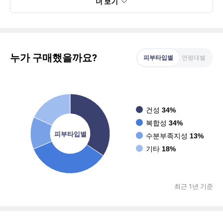
더 보기
누가 구매했을까요?
피부타입별
연령대별
건성
34%
복합성
34%
피부타입별
수분부족지성
13%
기타
18%
최근 1년 기준