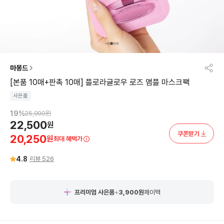
마몽드
[본품 10매+판촉 10매] 플로라글로우 로즈 앰플 마스크팩
사은품
19
%
25,000
원
22,500
원
쿠폰받기
20,250
원
최대 혜택가
4.8
리뷰
526
프리미엄 사은품
+
3,900
원
페이백