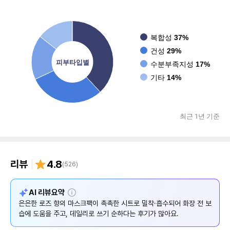
복합성
37%
건성
29%
피부타입별
수분부족지성
17%
기타
14%
최근 1년 기준
리뷰
4.8
(
526
)
설
AI 리뷰요약
명
은은한 로즈 향의 마스크팩이 촉촉한 시트로 밀착·흡수되어 화장 전 보
습에 도움을 주고, 데일리로 쓰기 순하다는 후기가 많아요.