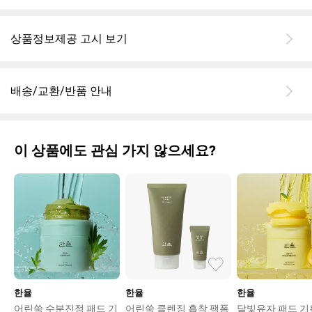
상품정보제공 고시 보기
배송/교환/반품 안내
이 상품에도 관심 가지 않으세요?
한율
한율
한율
어린쑥 수분진정 패드 기
어린쑥 클렌징 흡착 팩폼
달빛유자 패드 