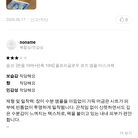
무엇보다 이번 행사 덕분에 평소에는 가격 때문에 망설였던 제품들
을 부담 없이 구매할 수 있었던 점이 가장 만족스럽습니다. 여러 제
품을 한 번에 구매했는데도 가격이 생각보다 훨씬 합리적이어서 득
0
2026.06.17
신고/차단
템한 기분이 들었습니다. 배송도 빠르게 도착했고 포장 상태도 깔끔
해서 받는 순간부터 기분이 좋았습니다.
요즘 화장품 가격이 많이 올라서 필요한 제품을 사는 것도 부담스러
noname
웠는데, 이번 세일을 통해 품질 좋은 제품들을 저렴하게 구매할 수
복합성/민감성
있어 정말 만족합니다. 사용해 보니 왜 많은 분들이 꾸준히 찾는 브
랜드인지 알 것 같고, 앞으로도 이런 행사가 있으면 미리 챙겨서 재
구매할 생각입니다. 전체적으로 가격, 품질, 배송까지 모두 만족스
옵션:
[본품 10매+판촉 10매] 플로라글로우 로즈 앰플 마스크팩
러운 쇼핑이었습니다.
보습감
적당해요
향
적당해요
민감성
적당해요
제형 및 밀착력: 장미 수분 앰플을 아낌없이 가득 머금은 시트가 피
부에 빈틈없이 투명하게 밀착됩니다. 끈적임 없이 산뜻하면서도 깊
은 수분감이 느껴지는 텍스처로, 팩을 붙이고 있는 내내 피부가 편안
합니다.
​효과 (결 케어 & 광채): 지친 피부에 즉각적으로 수분을 충전해 주어
더 보기
푸석했던 피부 결이 금세 매끄러워집니다. 떼어내고 나면 은은하고