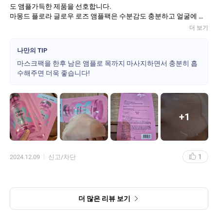
도 앰플가득한 제품을 선호합니다.
마몽드 플로라 글로우 로즈 앰플팩은 수분감도 충분하고 얼굴에 닿
는 느낌도 편안해서 사용하면서 굉장히 만족스러운 제품입니다.
더 보기
- 향 : 마몽드특유의 장미향 스킨냄새가 은은하게 납니다.
- 착용감 : 마스크시트도 불평한 없이 얼굴에 잘맞고 감싸주는 느낌
나만의 TIP
도 좋았습니다.
마스크팩을 한후 남은 앰플로 목까지 마사지하면서 충분히 흡
- 성분 : 향료 빼고는 엄청 주의성분도 없는 비교적 성분 착한제품입
수해주면 더욱 좋습니다!
니다.병풀추출물과 나이아신마이아등 수분과 미백을 위한 좋은 성
분들이 함유된 제품입니다.
- 제품력 : 전체적으로 유수분 발란스 맞춰주는 팩으로 좋다고 생각
이 들었습니다. 개인적으러는 나이트 케어로 사용하려고 합니다.
+
1
1
2024.12.09
신고/차단
더 많은 리뷰 보기