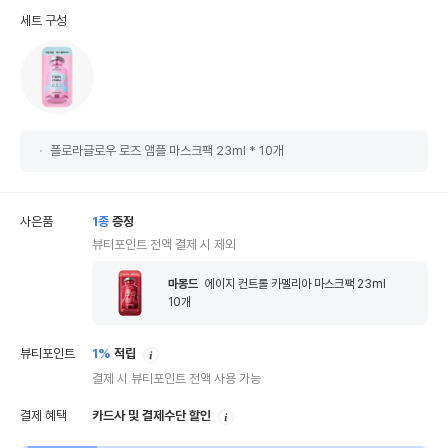
세트 구성
플로라글로우 로즈 앰플 마스크팩 23ml * 10개
사은품
1
종
증정
뷰티포인트 전액 결제 시 제외
마몽드
에이지 컨트롤 카멜리아 마스크팩 23ml
10
개
안
뷰티포인트
1%
적립
내
결제 시 뷰티포인트 전액 사용 가능
안
결제 혜택
카드사 및 결제수단 할인
내