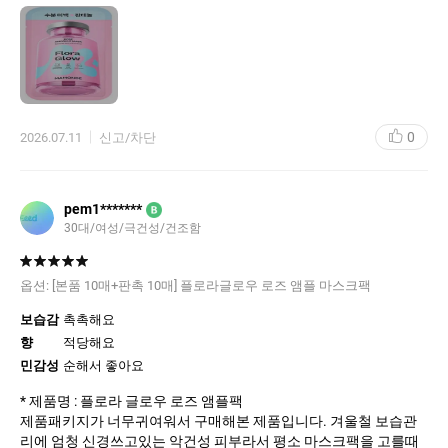
맑은 장미 빛 생기 광채가 올라와 칙칙해 보였던 안색이 한 층 화사
해지는 것을 느낄 수 있습니다.
​사용감: 은은하고 고급스러운 리얼 장미 향이 은은하게 퍼져 팩을 하
는 동안 기분 좋은 힐링감을 줍니다. 무겁거나 답답하지 않아 중요
한 메이크업 전날이나 아침 퀵 케어용으로 얹어두기에도 부담 없습
0
2026.07.11
신고/차단
니다.
​한 줄 평
pem1*******
B
"거칠고 칙칙해진 피부에 화사한 생기와 매끄러운 장미 꽃잎 결을
30대/여성/극건성/건조함
선사하는 수분 광채 마스크 팩!"
옵션:
[본품 10매+판촉 10매] 플로라글로우 로즈 앰플 마스크팩
보습감
촉촉해요
향
적당해요
민감성
순해서 좋아요
* 제품명 : 플로라 글로우 로즈 앰플팩
제품패키지가 너무귀여워서 구매해본 제품입니다. 겨울철 보습관
리에 엄청 신경쓰고있는 악건성 피부라서 평소 마스크팩을 고를때