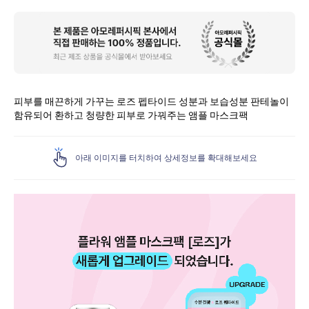
상
품
상
세
피부를 매끈하게 가꾸는 로즈 펩타이드 성분과 보습성분 판테놀이
함유되어 환하고 청량한 피부로 가꿔주는 앰플 마스크팩
아래 이미지를 터치하여 상세정보를 확대해보세요