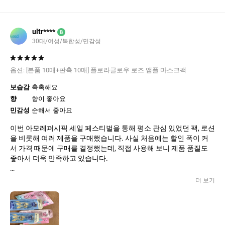
ultr****
B
30대/여성/복합성/민감성
옵션:
[본품 10매+판촉 10매] 플로라글로우 로즈 앰플 마스크팩
보습감
촉촉해요
향
향이 좋아요
민감성
순해서 좋아요
이번 아모레퍼시픽 세일 페스티벌을 통해 평소 관심 있었던 팩, 로션
을 비롯해 여러 제품을 구매했습니다. 사실 처음에는 할인 폭이 커
서 가격 때문에 구매를 결정했는데, 직접 사용해 보니 제품 품질도
좋아서 더욱 만족하고 있습니다.
특히 팩은 피부가 건조할 때 사용했는데 사용 후 피부가 촉촉해지고
더 보기
피부결이 한층 부드러워진 느낌이 들었습니다. 로션 역시 끈적임 없
이 흡수가 잘 되면서도 보습력이 오래 유지되어 요즘 매일 사용하고
있습니다. 향도 부담스럽지 않고 은은해서 사용감이 좋았습니다.