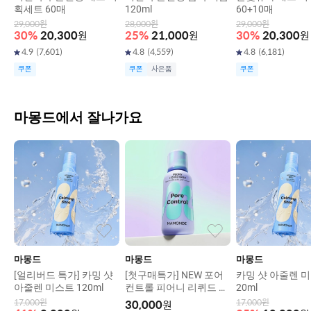
획세트 60매
120ml
60+10매
29,000
원
28,000
원
29,000
원
30
%
20,300
원
25
%
21,000
원
30
%
20,300
원
4.9
(
7,601
)
4.8
(
4,559
)
4.8
(
6,181
)
쿠폰
쿠폰
사은품
쿠폰
마몽드에서 잘나가요
마몽드
마몽드
마몽드
[얼리버드 특가] 카밍 샷
[첫구매특가] NEW 포어
카밍 샷 아줄렌 미
아줄렌 미스트 120ml
컨트롤 피어니 리퀴드 마
20ml
스크 80ml
17,000
원
17,000
원
30,000
원