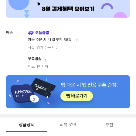
배송
안
지금 주문 시
내일 도착 88%
내
서울, 경기 주문 시
안
무료배송
내
아모레퍼시픽
상품상세
리뷰
526
추천