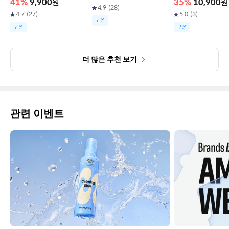
41
%
9,900
원
35
%
10,900
원
4.9
(
28
)
4.7
(
27
)
5.0
(
3
)
쿠폰
쿠폰
쿠폰
더 많은 추천 보기
관련 이벤트