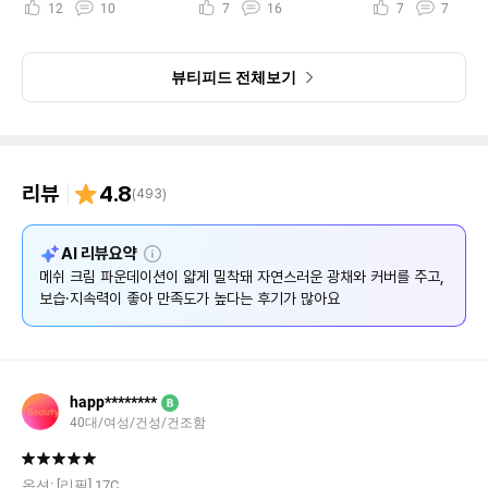
12
10
7
16
7
7
뷰티피드 전체보기
리뷰
4.8
(
493
)
설
AI 리뷰요약
명
메쉬 크림 파운데이션이 얇게 밀착돼 자연스러운 광채와 커버를 주고,
보습·지속력이 좋아 만족도가 높다는 후기가 많아요
happ********
B
40대/여성/건성/건조함
옵션:
[리필] 17C