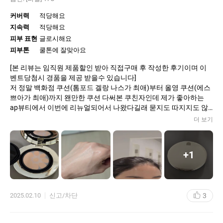
커버력
적당해요
지속력
적당해요
피부 표현
글로시해요
피부톤
쿨톤에 잘맞아요
[본 리뷰는 임직원 제품할인 받아 직접구매 후 작성한 후기이며 이
벤트당첨시 경품을 제공 받을수 있습니다]
저 정말 백화점 쿠션(톰포드 겔랑 나스가 최애)부터 올영 쿠션(에스
쁘아가 최애)까지 왠만한 쿠션 다써본 쿠친자인데 제가 좋아하는
ap뷰티에서 이번에 리뉴얼되어서 나왔다길래 묻지도 따지지도 않
고 일단 구매해봤어요.
더 보기
-[케이스] 일단 무광골드 케이스 엄청 고급져요. 혹여나 지문자국 남
을까봐 겉에 스티커는 떼지도 않고 소중히 보관중입니다ㅎ
-[컬러] 밝은톤을 선호해서 17호를 구매해봤는데 핑크빛이나 노란
+
1
색이 아니라 맑은 상아색이라 칙칙한 제 피부를 자연스럽고 투명하
게 블렌드인 시켜줘서 생기있어보이게 해주더라구요.
-[텍스쳐] 열자마자 촘촘한 메쉬같은 필터가 보이더라구요. 내장 스
펀지로 싸악 쓸어서 볼에 얹어 톡톡 몇번 해주니 광이 돌기 시작하는
3
2025.02.10
신고/차단
데 이게 유분광이 아니라 뭐라 표현해야하죠 엄청 고급지고 은은한
광채인데 약간 피부관리 방금받고 나온듯 영양감 꽉찬 그런 광이에
요. 요즘 피부 엄청 건조한 상태인데 쿠션으로도 건조함이 조금 해