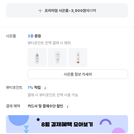
프리미엄 사은품
+
3,900
원
페이백
사은품
3
종
증정
뷰티포인트 전액 결제 시 제외
사은품 정보 자세히
안
뷰티포인트
1%
적립
내
결제 시 뷰티포인트 전액 사용 가능
안
결제 혜택
카드사 및 결제수단 할인
내