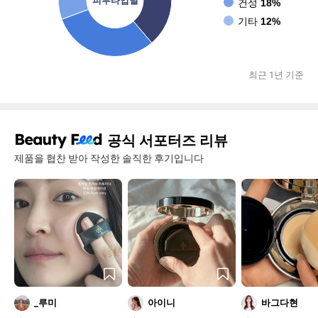
건성
18%
기타
12%
최근 1년 기준
공식 서포터즈 리뷰
제품을 협찬 받아 작성한 솔직한 후기입니다
_루미
아이니
바그다현