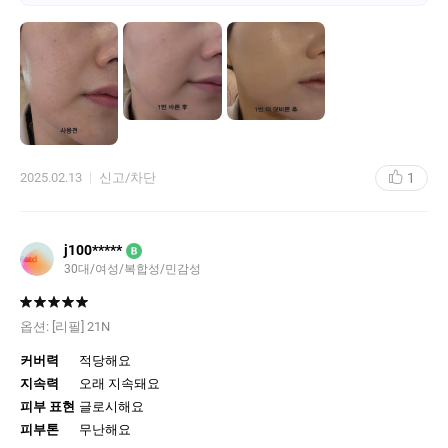
윤기가아닌 속부터 차오르는 광채가 올라옴
●피부톤개선-기존에는 21호웜톤의색상을사용하는데 화사하게 메
이크업을 해보고싶어 이번프라임리저브쿠션은 17호를구매. 너무
밝진않을까 걱정했는데 흐~연~17호가아닌 핑크계열의 아이보리
색상이라(그렇다고 붉은기도 없는) 메이크업베이스를 사용하지 않
아도 화사한. 뽀얀. 아기피부톤을 만들어줌
●지속력-메쉬망이 한번 걸러줘서인지 입자가 아주 얇고 쫀쫀한 제
형이라 밀착력이 좋아서 손으로 지우지 않는 이상 지속됨 (그렇다고
도장은아님,밀착력좋고매트한제품은 도장찍은듯바로붙어버리는
1
2025.02.13
신고/차단
경우도 있더라구요)
●케이스-쿠션의경우 리필이 되는 제품이다보니 여러번 리필을 교
환하다보면 케이스가 헐거워져 리필이 들쑥날쑥하는 경우가 많은
데
j100*****
B
프라임리저브쿠션의경우 리필을 끼워 오른쪽으로 살짝 돌려주면
30대/여성/복합성/민감성
빠지지않도록 고정해주는 홈이있어 굉장히 탄탄함
👍총평
2017년이후로드디어 마음에 쏙!!드는쿠션을 찾았어요~너무 묽지
옵션:
[리필] 21N
도 매트하지도 파우더리하지도않고 안에파우더입자가 정말 잘 융
커버력
적당해요
화가 되어 찰~진!!! 느낌의 쿠션!! 드디어 정착
지속력
오래 지속돼요
피부 표현
글로시해요
피부톤
무난해요