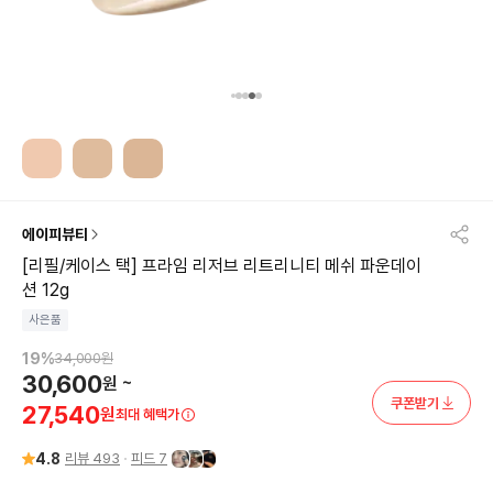
에이피뷰티
[리필/케이스 택] 프라임 리저브 리트리니티 메쉬 파운데이
션 12g
사은품
19
%
34,000
원
30,600
원
~
쿠폰받기
27,540
원
최대 혜택가
4.8
리뷰
493
피드
7