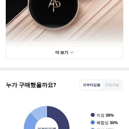
더 보기
누가 구매했을까요?
피부타입별
연령대별
지성
38%
복합성
30%
피부타입별