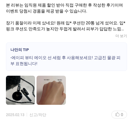
본 리뷰는 임직원 제품 할인 받아 직접 구매한 후 작성한 후기이며
이벤트 당첨시 경품을 제공 받을 수 있습니다.
장기 품절이라 이제 샀네요! 원래 입* 쿠션만 20통 넘게 섰어요. 입*
핑크 쿠션도 만족도가 높지만 두껍게 발려서 피부가 답답한 느낌이
들어서 좀 더 가벼운 쿠션 찾고 있었는데 이 쿠션 추천 받아 썼더니
더 보기
완벽한 사용감이라 만족하고 앞으로 이것만 쓰려구요~
나만의 TIP
*디자인
-에이피 뷰티 에이오 선 세럼 후 사용해보세요! 고급진 물광 피
워낙 블랙 덕후라 핑크 쿠션은 들고 다니기 부담스러웠는데, 에이피
부 표현됩니다!
쿠션은 올블랙이라 좋았어요. 케이스는 블랙과 골드 2가지 버전으
로 나오던데 저는 무조건 블랙! 굉장히 Chill하고 고급진 디자인 것
같아요
*발림성
쓰윽 피부에 밀어주듯 바르면, 스킨케어 바르듯 쏘옥 머금는 사용감
이 너무 신기했어요! 굉장히 얇게 발리는 느낌이라 메이크업보단 가
벼운 세럼 바른 느낌의 발림성이에요. 쿠션을 두드리면 두꺼워져 브
러쉬처럼 퍼프로 쓸면서 바르는 편인데 이 매쉬 쿠션도 이렇게 바르
0
2025.02.13
신고/차단
니 뭉치지 않고 얇게 잘 펴발리더라구요.
*커버력 & 컬러