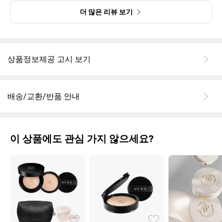
얇아서 커버력이 많이 높은 편은 아니지만, 손등 발색처럼 진한 핏줄
더 많은 리뷰 보기
이 잘 커버됩니다. 자연스럽게 메이크업할 때 좋을 것 같아요. 평소
22호인데 밝은 피부 표현하고 싶어서 21호 구매했어요. 쿨/웜 상관
없이 N톤이라 동동 뜨지 않고 화사해 보여요
*피부표현
상품정보제공 고시 보기
세미 글로우라 광이 약한가 싶었는데 에이오 선세럼 후 쿠션을 사용
했더니 메이크업이 더 잘 먹고 광이 더 살아났어요~ 고급진 물광 느
낌!
배송/교환/반품 안내
*지속력
얇게 피부에 밀착 되다보니 퇴근까지 지속력도 높았습니다. 시간이
지나도 끼이거나 건조하지 않네요! 강추
이 상품에도 관심 가지 않으세요?