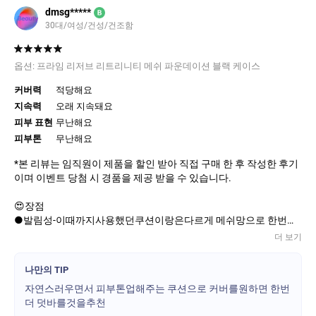
결되어 놀랐습니다.
dmsg*****
B
-[기타] 어제 아침에 바르고 나가서 하루종일 지친 육아를 하고 돌아
30대/여성/건성/건조함
와 거울을 봤는데 얼룩덜룩하지 않을걸 보니 어느정도 톤보정이 지
속되고있고 무엇보다 광이 계속 올라와있어서 피부표현에 너무 만
족했어요. 전 보통은 톤업선크림만 바르고 다닐정도로 두껍고 답답
옵션:
프라임 리저브 리트리니티 메쉬 파운데이션 블랙 케이스
한 느낌을 못참는데 요 쿠션은 엄청 얇게 촤악 밀착되는 느낌이라 피
부가 편하더라구요.
커버력
적당해요
암튼 쓰다보니 무슨 영업하는 사람처럼 글이 길어졌는데 저는 간만
지속력
오래 지속돼요
에 너무 만족한 템이고 엄마 사드리기 위해 재구매 예정입니다
피부 표현
무난해요
피부톤
무난해요
*본 리뷰는 임직원이 제품을 할인 받아 직접 구매 한 후 작성한 후기
이며 이벤트 당첨 시 경품을 제공 받을 수 있습니다.
😍장점
●발림성-이때까지사용했던쿠션이랑은다르게 메쉬망으로 한번더
필터링해주어서 입자가 훨씬 얇으면서도 밀도가높은느낌으로 피부
더 보기
에 닿지마자 짱짱해지는 느낌이들고 부드러우면서도 쫀쫀한 사용
감
나만의 TIP
●촉촉함-오후가되면 많이움직이는 입가나 눈가쪽은 건조해지면서
자연스러우면서 피부톤업해주는 쿠션으로 커버를원하면 한번
메이크업이 무너지고 갈라질수 있는데 시간이지날수록 건조한느낌
더 덧바를것을추천
이 전혀없이 오히려 자연스럽게 스며들어 번들거림이나 인위적인