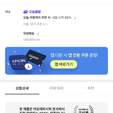
배송
안
오늘 자정까지 주문 시
내일 도착 88%
내
서울, 경기 주문 시
안
무료배송
내
아모레퍼시픽
상품상세
리뷰
500
추천
상
품