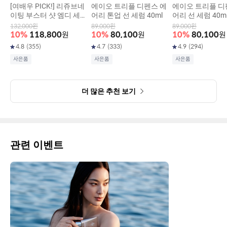
[여배우 PICK!] 리쥬브네
에이오 트리플 디펜스 에
에이오 트리플 디
이팅 부스터 샷 엠디 세럼
어리 톤업 선 세럼 40ml
어리 선 세럼 40m
30ml
132,000
원
89,000
원
89,000
원
10
%
118,800
원
10
%
80,100
원
10
%
80,100
원
4.8
(
355
)
4.7
(
333
)
4.9
(
294
)
사은품
사은품
사은품
더 많은 추천 보기
관련 이벤트