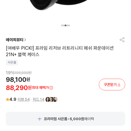
에이피뷰티
[여배우 PICK!] 프라임 리저브 리트리니티 메쉬 파운데이션
21N+ 블랙 케이스
사은품
19
%
109,000
원
98,100
원
쿠폰받기
88,290
원
최대 혜택가
4.9
리뷰
54
피드
14
프리미엄 사은품
+
5,000
원
페이백