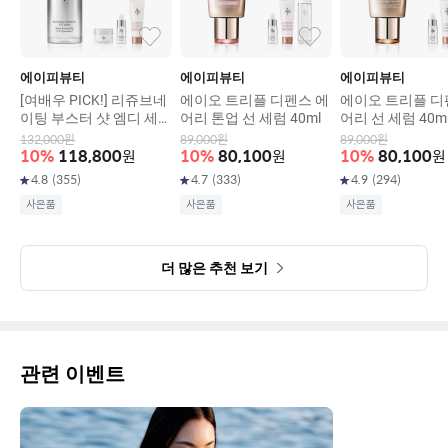
에이피뷰티
에이피뷰티
에이피뷰티
[여배우 PICK!] 리쥬브네
에이오 트리플 디펜스 에
에이오 트리플 디
이팅 부스터 샷 엠디 세럼
어리 톤업 선 세럼 40ml
어리 선 세럼 40m
30ml
132,000
원
89,000
원
89,000
원
10
%
118,800
원
10
%
80,100
원
10
%
80,100
원
4.8
(
355
)
4.7
(
333
)
4.9
(
294
)
사은품
사은품
사은품
더 많은 추천 보기
관련 이벤트