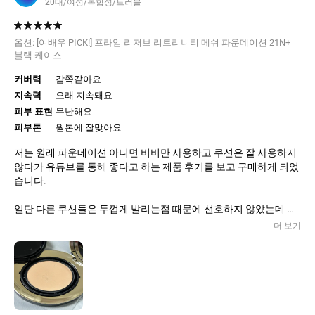
20대/여성/복합성/트러블
옵션:
[여배우 PICK!] 프라임 리저브 리트리니티 메쉬 파운데이션 21N+
블랙 케이스
커버력
감쪽같아요
지속력
오래 지속돼요
피부 표현
무난해요
피부톤
웜톤에 잘맞아요
저는 원래 파운데이션 아니면 비비만 사용하고 쿠션은 잘 사용하지
않다가 유튜브를 통해 좋다고 하는 제품 후기를 보고 구매하게 되었
습니다.
일단 다른 쿠션들은 두껍게 발리는점 때문에 선호하지 않았는데 이
제품은 얇게 발려요. 내장된 쿠션 퍼프로 발라도 얇게 발리는데 브
더 보기
러쉬를 이용하면 더 얇게 발려서 피부표현이 정말 예뻐요.
제 피부톤에 색도 잘 맞아서 만족스러워요. 너무 하얗게 뜨면서 밝
아지는 것 없이 잘 어우러지네요.
또, 지속력도 웬만한 파운데이션만큼 이라서 잘 사용하고 있어요.