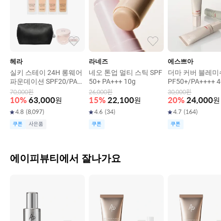
헤라
라네즈
에스쁘아
실키 스테이 24H 롱웨어
네오 톤업 멀티 스틱 SPF
더마 커버 블레미쉬
파운데이션 SPF20/PA+
50+ PA+++ 10g
PF50+/PA++++ 4
+ 30g
70,000
원
26,000
원
30,000
원
10
%
63,000
원
15
%
22,100
원
20
%
24,000
원
4.8
(
8,097
)
4.6
(
34
)
4.7
(
164
)
쿠폰
사은품
쿠폰
쿠폰
에이피뷰티에서 잘나가요