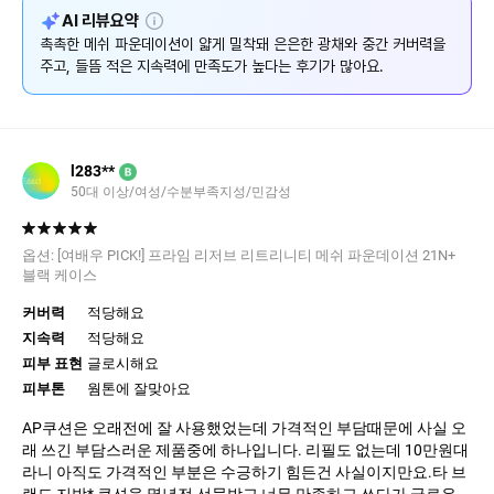
설
AI 리뷰요약
명
촉촉한 메쉬 파운데이션이 얇게 밀착돼 은은한 광채와 중간 커버력을
주고, 들뜸 적은 지속력에 만족도가 높다는 후기가 많아요.
l283**
B
50대 이상/여성/수분부족지성/민감성
옵션:
[여배우 PICK!] 프라임 리저브 리트리니티 메쉬 파운데이션 21N+
블랙 케이스
커버력
적당해요
지속력
적당해요
피부 표현
글로시해요
피부톤
웜톤에 잘맞아요
AP쿠션은 오래전에 잘 사용했었는데 가격적인 부담때문에 사실 오
래 쓰긴 부담스러운 제품중에 하나입니다. 리필도 없는데 10만원대
라니 아직도 가격적인 부분은 수긍하기 힘든건 사실이지만요.타 브
랜드 지방* 쿠션을 몇년전 선물받고 너무 만족하고 쓰다가 글로우