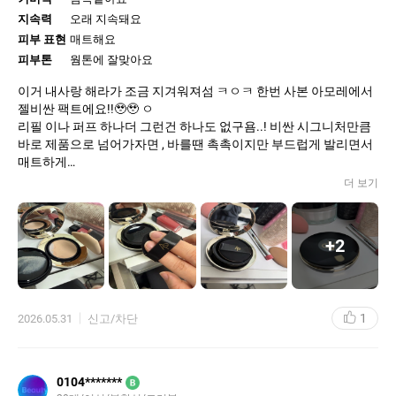
지속력
오래 지속돼요
피부 표현
매트해요
피부톤
웜톤에 잘맞아요
이거 내사랑 해라가 조금 지겨워져섬 ㅋㅇㅋ 한번 사본 아모레에서
젤비싼 팩트에요!!🥹🥹 ㅇ
리필 이나 퍼프 하나더 그런건 하나도 없구욤..! 비싼 시그니처만큼
바로 제품으로 넘어가자면 , 바를땐 촉촉이지만 부드럽게 발리면서
매트하게
마무리되는..이래사 비싸군..!! 좋긴 좋아요..!! 좋다고 생각하는 이유
더 보기
젤
큰거는
헤라는…무너짐이 다크닝이
+
2
좀 있는데
얘는
광이 자연스럽게 올라와요….그래서 헤라 매트 팩트나왔는데 그거
써보고 별로면 전 이거 계속 쓸생각 있어요!
1
2026.05.31
신고/차단
0104*******
B