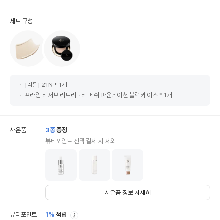
세트 구성
[리필] 21N * 1개
프라임 리저브 리트리니티 메쉬 파운데이션 블랙 케이스 * 1개
사은품
3
종
증정
뷰티포인트 전액 결제 시 제외
사은품 정보 자세히
안
뷰티포인트
1%
적립