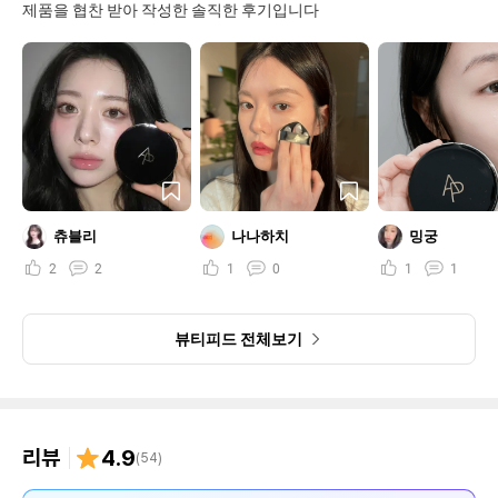
제품을 협찬 받아 작성한 솔직한 후기입니다
츄블리
나나하치
밍궁
2
2
1
0
1
1
뷰티피드 전체보기
리뷰
4.9
(
54
)