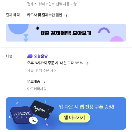
내
결제 시 뷰티포인트 전액 사용 가능
안
결제 혜택
카드사 및 결제수단 할인
내
배송
안
오후 6시까지 주문 시
내일 도착 95%
내
서울, 경기 주문 시
안
무료배송
내
아모레퍼시픽