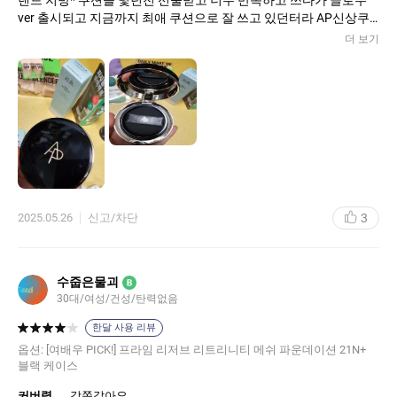
ver 출시되고 지금까지 최애 쿠션으로 잘 쓰고 있던터라 AP신상쿠
션 후기를 보고 지금 쓰는 쿠션과 비슷한 느낌이려나 궁금해져서 세
더 보기
일기간에 쿠폰 적용해서 주문해봤어요. 케이스는 깔끔한 블랙인데
자석으로 여닫는건 좋은데 스크래치에 너무 약한 느낌입니다. 크기
는 헤라 블랙쿠션보단 크지만 무게는 생각보단 가벼운데 가격에 비
해 좀 더 고급진 느낌은 헤라쪽이 더 우세한것 같아서 아쉽네요. 사
진상엔 잘 안보이지만 케이스 앞에 보호스티커를 벗겨보니 찍힌듯
한 자국도 있고 어딘가에 살짝만 스쳤는데도 스크래치가 납니다. 리
필 교체는 용이해서 맘에 들어요. 수부지라 세미매트를 선호하지만
지** 글로우 쿠션처럼 자연광이 살짝 돌면서도 매트하지 않고 지속
력 좋은 제품이 제일 좋은 저한테 AP쿠션도 나쁘지 않네요. 컬러도
21-22 사이의 웜톤인 저한테 내추럴한 느낌으로 잘 맞아요. 건강한
3
2025.05.26
신고/차단
광채가 살짝 돌면서 커버감도 두껍지 않게 밀착력도 괜찮습니다. 가
격에 비해 빈약한 케이스 리뉴얼과 세일때 가격적인 혜택이 가능하
다면 재구매 의사 있습니다.
수줍은물괴
B
30대/여성/건성/탄력없음
한달 사용 리뷰
옵션:
[여배우 PICK!] 프라임 리저브 리트리니티 메쉬 파운데이션 21N+
블랙 케이스
커버력
감쪽같아요