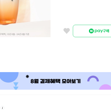
구매
안
내