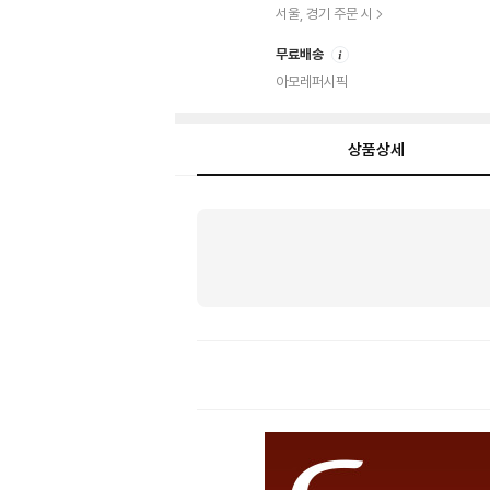
서울, 경기 주문 시
안
무료배송
내
아모레퍼시픽
상품상세
상
품
상
세