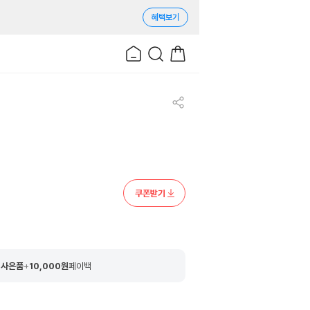
혜택보기
쿠폰받기
 사은품
+
10,000
원
페이백