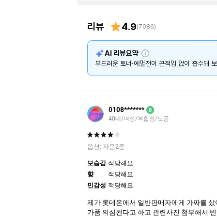
리뷰
4.9
(
7086
)
설
AI 리뷰요약
명
부드러운 토너·에멀전이 끈적임 없이 흡수돼 보
0108*******
B
40대/여성/복합성/모공
옵션:
자음2종
보습감
적당해요
향
적당해요
민감성
적당해요
제가 롯데온에서 일반판매자에게 가짜를 샀
가품 의심된다고 하고 관련사진 첨부해서 