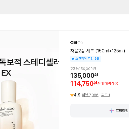
설화수
자음2종 세트 (150ml+125ml)
스킨케어 주간 3위
23
%
150,000
원
135,000
원
114,750
원
최대 혜택가
4.9
리뷰
7,086
피드
1
프리미엄