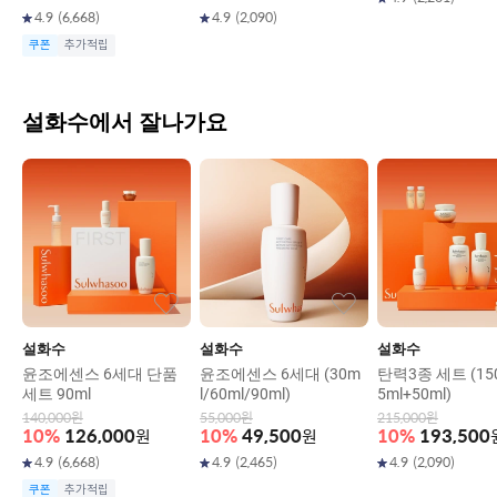
4.9
(
6,668
)
4.9
(
2,090
)
쿠폰
추가적립
설화수에서 잘나가요
설화수
설화수
설화수
윤조에센스 6세대 단품
윤조에센스 6세대 (30m
탄력3종 세트 (150
세트 90ml
l/60ml/90ml)
5ml+50ml)
140,000
원
55,000
원
215,000
원
10
%
126,000
원
10
%
49,500
원
10
%
193,500
4.9
(
6,668
)
4.9
(
2,465
)
4.9
(
2,090
)
쿠폰
추가적립