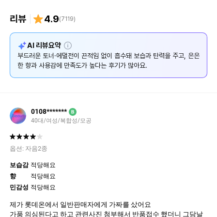
리뷰
4.9
(
7119
)
설
AI 리뷰요약
명
부드러운 토너·에멀전이 끈적임 없이 흡수돼 보습과 탄력을 주고, 은은
한 향과 사용감에 만족도가 높다는 후기가 많아요.
0108*******
B
40대/여성/복합성/모공
옵션:
자음2종
보습감
적당해요
향
적당해요
민감성
적당해요
제가 롯데온에서 일반판매자에게 가짜를 샀어요
가품 의심된다고 하고 관련사진 첨부해서 반품접수 했더니 그담날