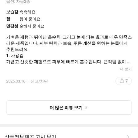
옵션:
자음2종
보습감
촉촉해요
향
향이 좋아요
민감성
순해서 좋아요
가벼운 제형과 뛰어난 흡수력, 그리고 눈에 띄는 효과로 매우 만족스
러운 제품입니다. 피부 탄력과 보습, 주름 개선을 원하는 분들에게
추천드려요
1. 사용감
가볍고 산뜻한 제형으로 피부에 빠르게 흡수됩니다. 끈적임 없이 피
부에 촉촉함을 남기며, 건조함을 빠르게 해소해줍니다. 특히 메이크
더 보기
업 전 단계에서 사용해도 밀림 현상이 없어서 만족스러웠습니다.
7
2025.03.16
신고/차단
2. 효과
일주일 정도 꾸준히 사용했을 때, 피부가 한층 더 밝아지고 결이 정
돈된 느낌을 받았습니다. 특히 미세한 주름과 탄력 개선에 도움이
되는 성분이 함유되어 있어, 나이 들어 보이는 피부 고민을 덜어주는
더 많은 리뷰 보기
효과를 느꼈습니다. 수분감이 오래 지속되어 건조한 피부에도 적합
하다고 생각됩니다.
3. 향
향은 은은하고 자연스러워, 향에 민감한 분들도 부담 없이 사용할 수
상품정보제공 고시 보기