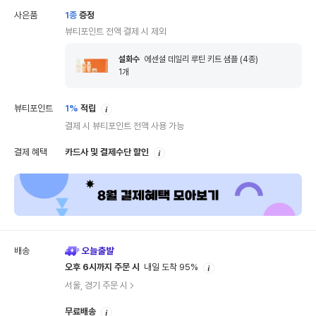
사은품
1
종
증정
뷰티포인트 전액 결제 시 제외
설화수
에센셜 데일리 루틴 키트 샘플 (4종)
1
개
안
뷰티포인트
1%
적립
내
결제 시 뷰티포인트 전액 사용 가능
안
결제 혜택
카드사 및 결제수단 할인
내
배송
안
오후 6시까지 주문 시
내일 도착 95%
내
서울, 경기 주문 시
안
무료배송