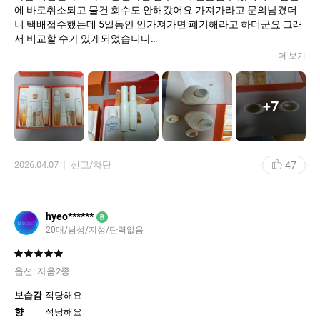
에 바로취소되고 물건 회수도 안해갔어요 가져가라고 문의남겼더
니 택배접수했는데 5일동안 안가져가면 폐기해라고 하더군요 그래
서 비교할 수가 있게되었습니다
비교해본결과 엄청 티나게 차이는 안나더라구요 선물한다 선물받
더 보기
는사람이 처음 사용한다 그럼 넘어가겠더라구요 별로다고 생각하
고 바르겠죠?
윤조에센스 샘플은 향이 가짜는 인삼사탕향+인공향이 차이나고 제
+
7
형은 비슷해 보였어요 가짜 바르기는 싫어서 안발랐어요 세트상품
에서 샘플 용기 퀄리티가 확실히 떨어지구요 용기가 만지면 진품대
비 상대적으로 덜 매끄럽고 꼬질해요 플라스틱 케이스 진품이 더빡
빡해요
47
2026.04.07
신고/차단
본품은 용기 퀄리티도 비슷해요 용기 씰링 은박지 차이 있고 제형도
비슷해요 향이 별로안나서 오히려 모르겠더라구요 사진 많이 찍었
는데 왼쪽이 진짜에요 오른쪽은 가짜 아근데 공식몰에서 주문해도
풀필먼트에서 보내주나봐요 진품도 좀 꼬질했어요 가짜한번 사서
hyeo******
B
예민해저서 그런 걸 수도 있어요
20대/남성/지성/탄력없음
공식몰은 샘플 거의없는데 가격이 샘플가격 만큼 빠진건가 했습니
다 제가 네뷰페설화수에서 살까 고민하다 총금액이 공식몰이 저렴
했거든요? 근데 네이버설화수는 제공하는 샘플이 많더라구요 참고
옵션:
자음2종
하셔서 구매에 도움이 되시길 바랍니다
보습감
적당해요
향
적당해요