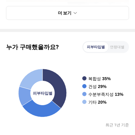
더 보기
누가 구매했을까요?
피부타입별
연령대별
복합성
35%
건성
29%
피부타입별
수분부족지성
13%
기타
20%
최근 1년 기준