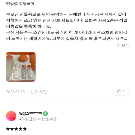
민감성
적당해요
부모님 선물용으로 워낙 유명해서 구매했다가 지금은 저까지 같이
정착해서 쓰고 있는 인생 기초 세트입니다! 설화수 자음 2종은 정말
이름값을 톡톡히 하네요.
우선 자음수는 스킨인데도 묽기만 한 게 아니라 에센스처럼 영양감
이 느껴지는 제형이에요. 피부에 겉돌지 않고 쏙 흡수되면서 세수하
자마자 당기던 피부를 즉각적으로 촉촉하게 잡아줍니다. 이어서 자
더 보기
음유액을 발라주면 피부 겉에 부드러운 보습막이 씌워지는 느낌인
데, 끈적이거나 유분기가 과하지 않고 속건조를 완벽하게 해결해 줘
요.
특유의 은은하고 고급스러운 한방 향도 바를 때마다 힐링 되는 기분
이라 정말 좋습니다. 이 세트를 쓰고 나서부터는 피부 결이 눈에 띄
게 매끄러워지고, 아침에 일어났을 때 피부에서 은은한 윤기가 돌아
서 화장도 찰떡같이 잘 먹더라고요.
1
2026.06.23
신고/차단
피부 타입 상관없이 사계절 내내 데일리로 쓰기 딱 좋은 보습 정석
아이템입니다. 패키지도 고급스러워서 선물용으로도, 셀프 케어용
wqc5*******
B
40대/남성/복합성/주름