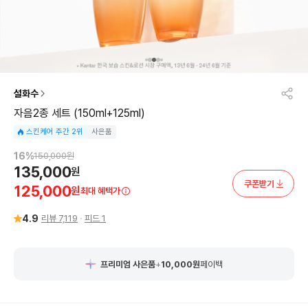
설화수
자음2종 세트 (150ml+125ml)
스킨케어 주간 2위
사은품
16
%
150,000
원
135,000
원
쿠폰받기
125,000
원
최대 혜택가
4.9
리뷰
7,119
피드
1
프리미엄 사은품
+
10,000
원
페이백