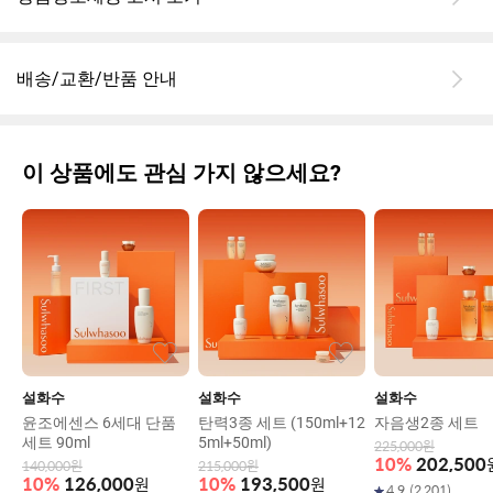
있을 것 같습니다. 인위적이지 않은 자연 유래 향이 기분 좋은 스킨
케어 시간을 만들어 줍니다.
배송/교환/반품 안내
4. 가격
가격대는 중상급으로, 효과를 고려하면 적당한 편입니다. 조금 비싸
게 느껴질 수 있지만, 탄력과 주름 개선 효과를 생각하면 재구매 의
사가 있습니다.
이 상품에도 관심 가지 않으세요?
5. 총평
가벼운 제형과 뛰어난 흡수력, 그리고 눈에 띄는 효과로 매우 만족스
러운 제품입니다. 피부 탄력과 보습, 주름 개선을 원하는 분들에게
추천드리며, 특히 민감성 피부에도 무리 없이 사용할 수 있어 좋습니
다.
설화수
설화수
설화수
윤조에센스 6세대 단품
탄력3종 세트 (150ml+12
자음생2종 세트
세트 90ml
5ml+50ml)
225,000
원
10
%
202,500
140,000
원
215,000
원
10
%
126,000
원
10
%
193,500
원
4.9
(
2,201
)