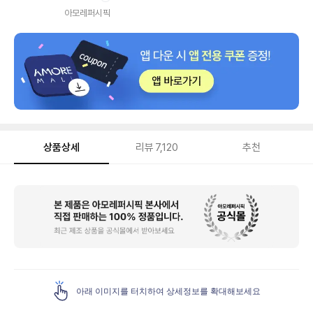
내
아모레퍼시픽
상품상세
리뷰
7,120
추천
상
품
상
세
아래 이미지를 터치하여 상세정보를 확대해보세요