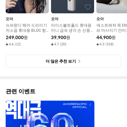
오아
오아
오아
슈퍼윈디 헤어 드라이기
아이스볼트폴드 휴대용
넥스트레쳐 목 EM
저소음 휴대용 BLDC 항
미니 급속 냉각 손 선풍기
파 마사지기 안마
공모터 강력 드라이어
이중쿨링 BLDC
레칭 기구
249,000
원
39,900
원
44,900
원
4.6
(
12
)
4.7
(
20
)
4.3
(
318
)
더 많은 추천 보기
관련 이벤트