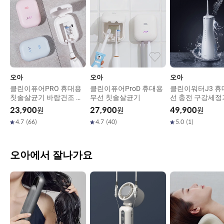
오아
오아
오아
클린이퓨어PRO 휴대용
클린이퓨어ProD 휴대용
클린이워터J3 휴
칫솔살균기 바람건조 고
무선 칫솔살균기
선 충전 구강세정
온히팅 유선 무선 겸용 U
실 칫솔 치간 치
23,900
원
27,900
원
49,900
원
VC LED 살균
4.7
(
66
)
4.7
(
40
)
5.0
(
1
)
오아에서 잘나가요