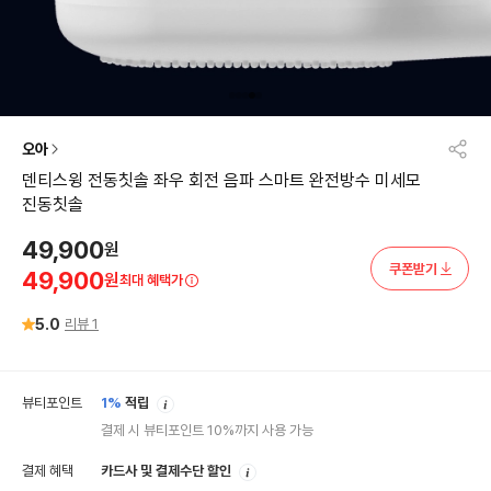
오아
덴티스윙 전동칫솔 좌우 회전 음파 스마트 완전방수 미세모
진동칫솔
49,900
원
쿠폰받기
49,900
원
최대 혜택가
5.0
리뷰
1
안
뷰티포인트
1%
적립
내
결제 시 뷰티포인트 10%까지 사용 가능
안
결제 혜택
카드사 및 결제수단 할인
내