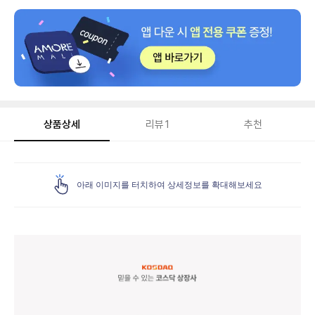
상품상세
리뷰
1
추천
상
품
아래 이미지를 터치하여 상세정보를 확대해보세요
상
세