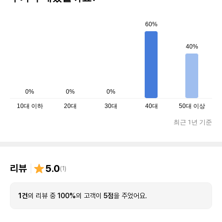
60%
40%
0%
0%
0%
10대 이하
20대
30대
40대
50대 이상
최근 1년 기준
리뷰
5.0
(
1
)
1건
의 리뷰 중
100%
의 고객이
5점
을 주었어요.