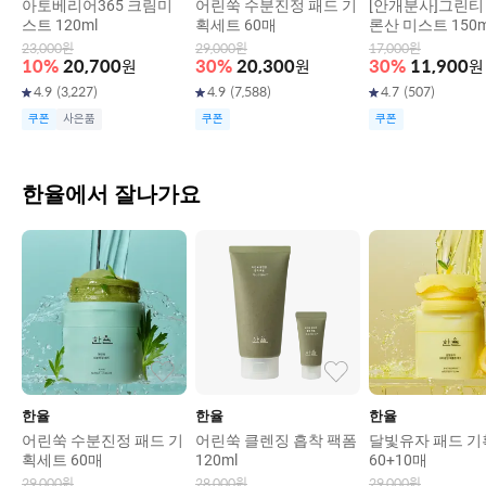
아토베리어365 크림미
어린쑥 수분진정 패드 기
[안개분사]그린티
스트 120ml
획세트 60매
론산 미스트 150m
23,000
원
29,000
원
17,000
원
10
%
20,700
원
30
%
20,300
원
30
%
11,900
원
4.9
(
3,227
)
4.9
(
7,588
)
4.7
(
507
)
쿠폰
사은품
쿠폰
쿠폰
한율에서 잘나가요
한율
한율
한율
어린쑥 수분진정 패드 기
어린쑥 클렌징 흡착 팩폼
달빛유자 패드 
획세트 60매
120ml
60+10매
29,000
원
28,000
원
29,000
원