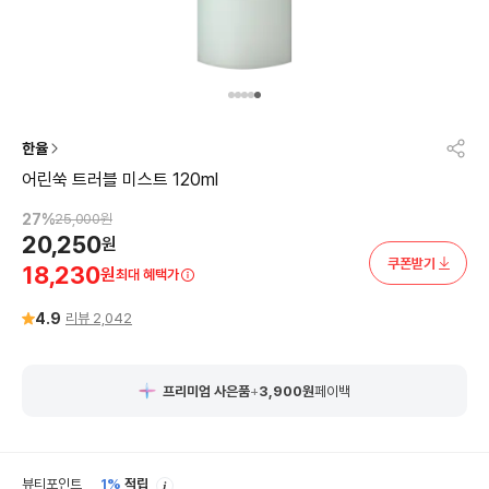
한율
어린쑥 트러블 미스트 120ml
27
%
25,000
원
20,250
원
쿠폰받기
18,230
원
최대 혜택가
4.9
리뷰
2,042
프리미엄 사은품
+
3,900
원
페이백
안
뷰티포인트
1%
적립