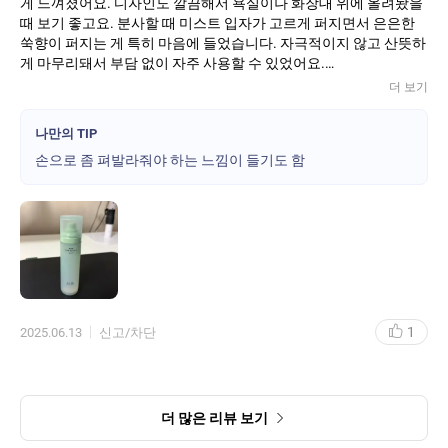
어린쑥 트러블 미스트 120ml
게 느껴졌어요. 디자인도 깔끔해서 욕실이나 화장대 위에 올려놨을
때 보기 좋고요. 분사할 때 미스트 입자가 고르게 퍼지면서 은은한
복합성/민감성
쑥향이 퍼지는 게 특히 마음에 들었습니다. 자극적이지 않고 산뜻하
게 마무리돼서 부담 없이 자주 사용할 수 있었어요.
보습감 촉촉해요
더 보기
향 적당해요
저는 스킨, 로션까지 바른 후 마지막 단계에서 뿌려주는 용도로 주로
민감성 적당해요
사용했는데, 확실히 피부가 진정되고 촉촉하게 마무리되는 느낌이
나만의 TIP
어린쑥미스트 상쾌함이 좋고요. 피부에도 자극이 없는 것 같습니다.
들었습니다. 외출 후 얼굴이 건조하거나 열감이 올라올 때, 혹은 몸
손으로 좀 펴발라줘야 하는 느낌이 들기도 함
아침 저녁으로 뿌려주면 좋은듯 합니다 향도 적당하다 하고 좋은 거
에 수분감이 필요할 때 팔이나 등에도 가볍게 뿌려주면 시원하고 좋
같애요. 온 가족 애용품으로. 사용하게 가격대비 가성비 굿입니다.
더라고요. 데일리 미스트로 무난하면서도 향과 사용감이 만족스러
사용강도 좋습니다 감사합니다^
워 계속 손이 가는 제품입니다.
2025.06.10
수정하기
[1+1] 어린쑥 트러블 미스트 기획세트
1
2025.06.13
신고/차단
어린쑥 트러블 미스트 120ml
복합성/민감성
더 많은 리뷰 보기
보습감 촉촉해요
향 향이 좋아요