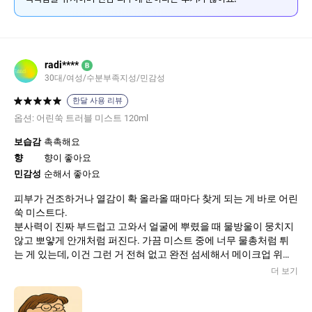
radi****
B
30대/여성/수분부족지성/민감성
한달 사용 리뷰
옵션:
어린쑥 트러블 미스트 120ml
보습감
촉촉해요
향
향이 좋아요
민감성
순해서 좋아요
피부가 건조하거나 열감이 확 올라올 때마다 찾게 되는 게 바로 어린
쑥 미스트다.
분사력이 진짜 부드럽고 고와서 얼굴에 뿌렸을 때 물방울이 뭉치지
않고 뽀얗게 안개처럼 퍼진다. 가끔 미스트 중에 너무 물총처럼 튀
는 게 있는데, 이건 그런 거 전혀 없고 완전 섬세해서 메이크업 위에
뿌려도 전혀 밀리지 않는다.
더 보기
향은 은은한 쑥 향인데, 인공적인 느낌 없이 상쾌하고 자연스럽다.
숨 쉴 때 기분까지 맑아지는 느낌? 쑥 성분 덕분인지 뿌리자마자 살