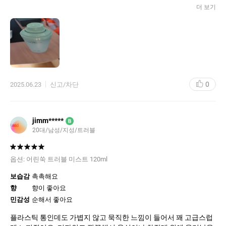
2025.06.11
더 보기
수정하기
티트리 아크네 클렌징폼
티트리 아크네 클렌징폼 150g
복합성/민감성
0
2025.06.23
신고/차단
세정력 잘 지워져요
촉촉함 촉촉해요
민감성 순해요
jimm*****
B
티트리 아크네 크린징폼은 아주제품입니다. 닦임도 좋고 건강해지
20대/남성/지성/트러블
는 느낌에 용량도 크고 아주 좋아요 가족모두 만족하는 제품입니다.
아침저넉 아주 좋아요 피부가 먼저 기억하는 크렌징 강추입니다. 계
속사용 예정입니다 감사합니다. 재구매예정입니다굿
옵션:
어린쑥 트러블 미스트 120ml
2025.06.11
보습감
촉촉해요
향
향이 좋아요
수정하기
민감성
순해서 좋아요
[1+1] 어린쑥 트러블 미스트 기획세트
플라스틱 통인데도 가볍지 않고 묵직한 느낌이 들어서 꽤 고급스럽