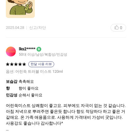
짝 쿨링감도 느껴져서, 피부 열감을 빠르게 내려주는 데 효과적이었
다.
특히 좋았던 건 바를 필요 없이 그냥 칙-하고 뿌리는 것만으로 수분
0
2025.04.28
신고/차단
감 + 진정 둘 다 바로 느껴진다는 거다. 뿌리고 나서 피부가 끈적이
지 않고, 오히려 촉촉하면서 산뜻하게 마무리돼서 사계절 내내 부담
없이 사용할 수 있을 것 같았다.
lks2*****
B
50대 이상/남성/복합성/민감성
한달 사용 리뷰
옵션:
어린쑥 트러블 미스트 120ml
보습감
촉촉해요
향
향이 좋아요
민감성
순해서 좋아요
어린쑥미스트 상쾌함이 좋고요. 피부에도 자극이 없는 것 같습니다.
아침 저녁으로 뿌려주면 좋은듯 합니다 향도 적당하다 하고 좋은 거
같애요. 온 가족 애용품으로. 사용하게 가격대비 가성비 굿입니다.
사용강도 좋습니다 감사합니다^