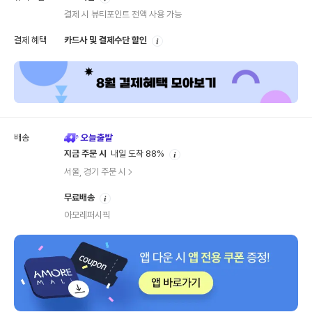
내
결제 시 뷰티포인트 전액 사용 가능
안
결제 혜택
카드사 및 결제수단 할인
내
배송
안
지금 주문 시
내일 도착 88%
내
서울, 경기 주문 시
안
무료배송
내
아모레퍼시픽