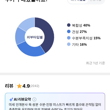
복합성
40%
건성
27%
피부타입별
수분부족지성
15%
기타
16%
최근 1년 기준
리뷰
4.9
(
2042
)
설
AI 리뷰요약
명
미세 안개분사 쑥 성분 수분·진정 미스트가 빠르게 흡수돼 끈적임 없이
촉촉함을 유지하며 민감 피부에 순하다는 후기가 많아요.