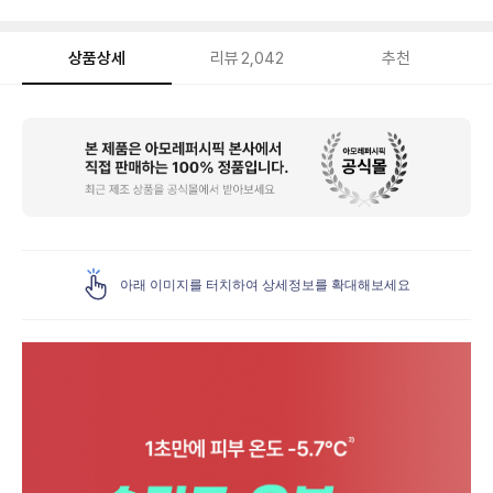
상품상세
리뷰
2,042
추천
상
품
상
세
아래 이미지를 터치하여 상세정보를 확대해보세요