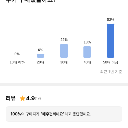
53%
22%
18%
6%
0%
10대 이하
20대
30대
40대
50대 이상
최근 1년 기준
리뷰
4.9
(
19
)
100%
의 구매자가
"매우편리해요"
라고 응답했어요.