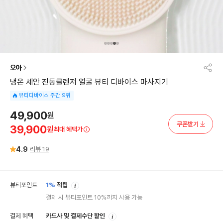
오아
냉온 세안 진동클렌저 얼굴 뷰티 디바이스 마사지기
뷰티디바이스 주간 9위
49,900
원
쿠폰받기
39,900
원
최대 혜택가
4.9
리뷰
19
안
뷰티포인트
1%
적립
내
결제 시 뷰티포인트 10%까지 사용 가능
안
결제 혜택
카드사 및 결제수단 할인
내