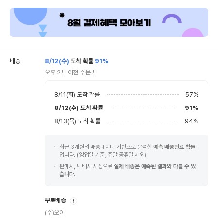
배송
8/12(수)
도착 확률
91%
오후 2시 이전 주문 시
8/11(화)
도착 확률
57
%
8/12(수)
도착 확률
91
%
8/13(목)
도착 확률
94
%
최근 3개월의 배송데이터 기반으로 분석한
예측 배송완료 확률
입니다. (영업일 기준, 주말 공휴일 제외)
판매자, 택배사 사정으로
실제 배송은 예측된 결과와 다를 수 있
습니다.
안
무료배송
내
(주)오아