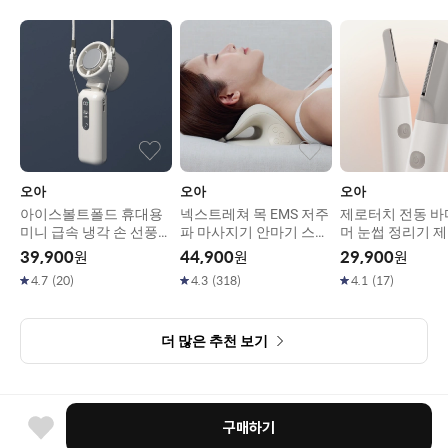
오아
오아
오아
아이스볼트폴드 휴대용
넥스트레쳐 목 EMS 저주
제로터치 전동 
미니 급속 냉각 손 선풍기
파 마사지기 안마기 스트
머 눈썹 정리기 
이중쿨링 BLDC
레칭 기구
39,900
원
44,900
원
29,900
원
4.7
(
20
)
4.3
(
318
)
4.1
(
17
)
더 많은 추천 보기
구매하기