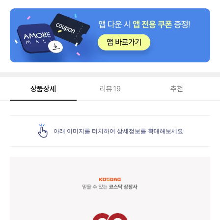
상품상세
리뷰
19
추천
상
품
아래 이미지를 터치하여 상세정보를 확대해보세요
상
세