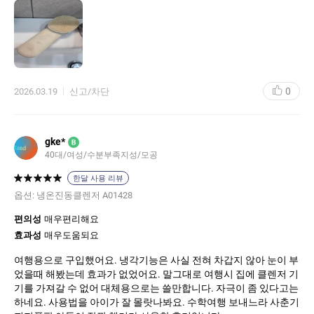
다음번에는 검정색 삼각뿔모양으로 사봐야겠어요ㅋㅋ
0
2026.03.19
신고/차단
gke*
B
40대/여성/수분부족지성/모공
한달 사용 리뷰
옵션:
냉온진동클렌저 A01428
편의성
매우편리해요
효과성
매우도움되요
여행용으로 구입했어요. 냉각기능은 사실 전혀 차갑지 않아 눈이 부
었을때 해봤는데 효과가 없었어요. 말그대로 여행시 집에 클렌저 기
기를 가져갈 수 없어 대체용으로는 쓸만합니다. 자극이 좀 있다고는
하네요. 사용법을 아이가 잘 몰랏나봐요. 수학여행 보내느라 사춘기