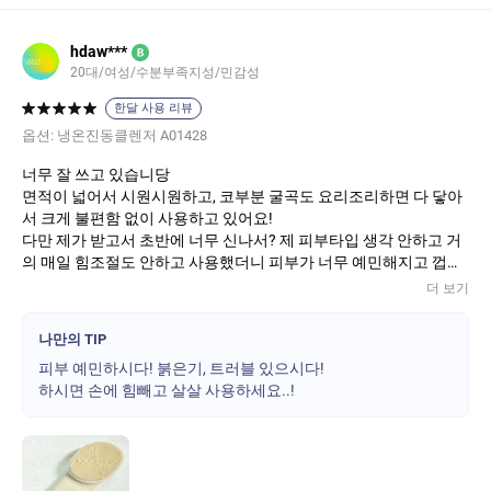
hdaw***
B
20대/여성/수분부족지성/민감성
한달 사용 리뷰
옵션:
냉온진동클렌저 A01428
너무 잘 쓰고 있습니당
면적이 넓어서 시원시원하고, 코부분 굴곡도 요리조리하면 다 닿아
서 크게 불편함 없이 사용하고 있어요!
다만 제가 받고서 초반에 너무 신나서? 제 피부타입 생각 안하고 거
의 매일 힘조절도 안하고 사용했더니 피부가 너무 예민해지고 껍질
이 벗겨지는 느낌이 들어서.. 살짝 놀랬어요..
더 보기
그 후 자중하면서 이틀에 한번이나 삼일에 한번 정도 살살 사용해주
니까 전혀 문제 없습니다!
나만의 TIP
피부 예민하시다! 붉은기, 트러블 있으시다!
하시면 손에 힘빼고 살살 사용하세요..!