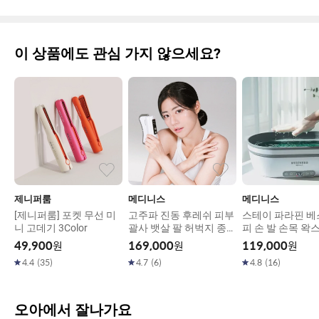
이 상품에도 관심 가지 않으세요?
제니퍼룸
메디니스
메디니스
[제니퍼룸] 포켓 무선 미
고주파 진동 후레쉬 피부
스테이 파라핀 베
니 고데기 3Color
괄사 뱃살 팔 허벅지 종아
피 손 발 손목 왁
리 마사지기 MD-1270
용해기 MD-143G
49,900
원
169,000
원
119,000
원
4.4
(
35
)
4.7
(
6
)
4.8
(
16
)
오아에서 잘나가요