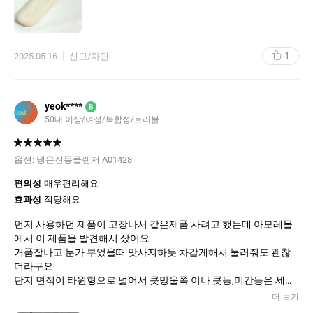
1
2025.05.16
신고/차단
yeok****
B
50대 이상/여성/복합성/트러블
옵션:
냉온진동클렌저 A01428
편의성
매우편리해요
효과성
적당해요
먼저 사용하던 제품이 고장나서 같은제품 사려고 했는데 아모레몰
에서 이 제품을 발견해서 샀어요
거품잘나고 눈가 부었을때 맛사지하듯 차갑게해서 눌러줘도 괜찮
더라구요
단지 면적이 타원형으로 넓어서 콧망울쪽 이나 콧등,미간등은 세심
하게 닦고싶어도 굴곡진곳은 잘 안되네요...
더 보기
욕실에 두고 편하게 쓰고있습니다.