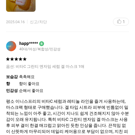
1
2025.04.16
신고/차단
happ*****
B
40대
여성
복합성
민감성
옵션:
비타C 그린티 엔자임 세럼 겔 마스크 1매
보습감
촉촉해요
향
향이 좋아요
민감성
순해서 좋아요
평소 이니스프리의 비타C 세럼과 레티놀 라인을 즐겨 사용하는데,
마스크팩 형태로 구매했습니다. 겔 타입 시트라 피부에 빈틈없이 밀
착되는 느낌이 아주 좋고, 시간이 지나도 쉽게 건조해지지 않아 수분
감이 오래 유지됩니다. 특히 비타C 그린티 엔자임 겔 마스크는 사용
후 피부 결이 한결 매끄럽고 맑아진 듯한 인상을 줍니다. 끈적임 없
이 산뜻하게 마무리되어 데일리 케어용으로 부담이 없으며, 지친 피