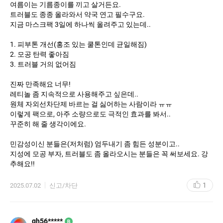
여름이는 기름종이를 끼고 살거든요.
트러블도 종종 올라와서 약국 연고 필수구요.
지금 마스크팩 3일에 하나씩 올려주고 있는데..
1. 피부톤 개선(홍조 있는 쿨톤인데 균일해짐)
2. 모공 탄력 좋아짐
3. 트러블 거의 없어짐
진짜 만족해요 너무!
레티놀 좀 지속적으로 사용해주고 싶은데..
원체 자외선차단제 바르는 걸 싫어하는 사람이라 ㅠㅠ
이렇게 팩으로, 아주 소량으로도 극적인 효과를 봐서..
꾸준히 해 줄 생각이에요.
민감성이신 분들은(저처럼) 엄두내기 좀 힘든 성분이고..
지성에 모공 부자, 트러블도 좀 올라오시는 분들은 꼭 써보세요. 강
추해요!!
1
2025.07.02
신고/차단
gh56*****
B