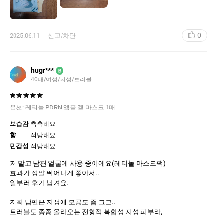
0
2025.06.11
신고/차단
hugr***
B
40대
여성
지성
트러블
옵션:
레티놀 PDRN 앰플 겔 마스크 1매
보습감
촉촉해요
향
적당해요
민감성
적당해요
저 말고 남편 얼굴에 사용 중이에요(레티놀 마스크팩)
효과가 정말 뛰어나게 좋아서..
일부러 후기 남겨요.
저희 남편은 지성에 모공도 좀 크고..
트러블도 종종 올라오는 전형적 복합성 지성 피부라,