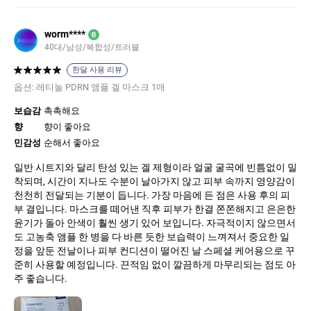
worm****
B
40대
남성
복합성
트러블
한달 사용 리뷰
옵션:
레티놀 PDRN 앰플 겔 마스크 1매
보습감
촉촉해요
향
향이 좋아요
민감성
순해서 좋아요
일반 시트지와 달리 탄성 있는 겔 제형이라 얼굴 굴곡에 빈틈없이 밀
착되며, 시간이 지나도 수분이 날아가지 않고 피부 속까지 영양감이
천천히 전달되는 기분이 듭니다. 가장 마음에 든 점은 사용 후의 피
부 결입니다. 마스크를 떼어낸 직후 피부가 한결 쫀쫀해지고 은은한
윤기가 돌아 안색이 훨씬 생기 있어 보입니다. 자극적이지 않으면서
도 고농축 앰플 한 병을 다 바른 듯한 보습력이 느껴져서 중요한 일
정을 앞둔 전날이나 피부 컨디션이 떨어진 날 스페셜 케어용으로 꾸
준히 사용할 예정입니다. 끈적임 없이 깔끔하게 마무리되는 점도 아
주 좋습니다.