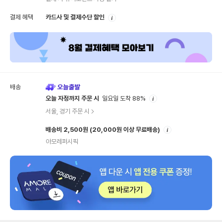
안
결제 혜택
카드사 및 결제수단 할인
내
배송
안
오늘 자정까지 주문 시
일요일 도착 88%
내
서울, 경기 주문 시
안
배송비 2,500원
(20,000원 이상 무료배송)
내
아모레퍼시픽