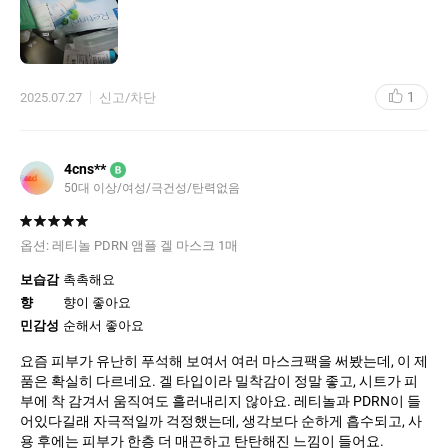
1
2025.07.27
신고/차단
4cns**
B
50대 이상
여성
극건성
탄력없음
옵션:
레티놀 PDRN 앰플 겔 마스크 1매
보습감
촉촉해요
향
향이 좋아요
민감성
순해서 좋아요
요즘 피부가 유난히 푸석해 보여서 여러 마스크팩을 써봤는데, 이 제
품은 확실히 다르네요. 겔 타입이라 밀착감이 정말 좋고, 시트가 피
부에 착 감겨서 움직여도 흘러내리지 않아요. 레티놀과 PDRN이 들
어있다길래 자극적일까 걱정했는데, 생각보다 순하게 흡수되고, 사
용 후에는 피부가 한층 더 매끈하고 탄탄해진 느낌이 들어요.