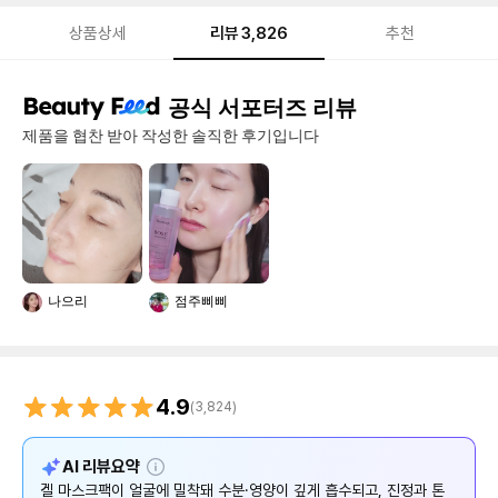
상품상세
리뷰
3,826
추천
리
공식 서포터즈 리뷰
뷰
제품을 협찬 받아 작성한 솔직한 후기입니다
나으리
점주삐삐
4.9
(
3,824
)
설
AI 리뷰요약
명
겔 마스크팩이 얼굴에 밀착돼 수분·영양이 깊게 흡수되고, 진정과 톤