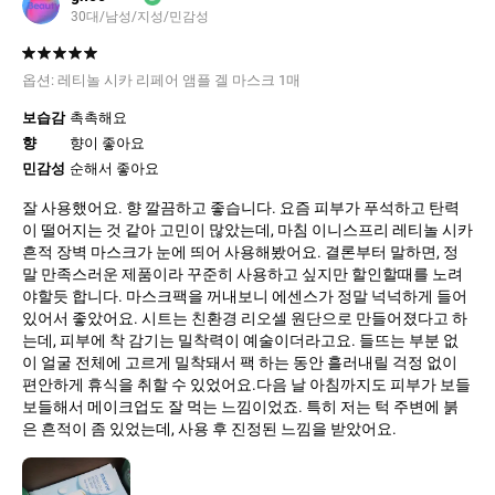
30대
남성
지성
민감성
옵션:
레티놀 시카 리페어 앰플 겔 마스크 1매
보습감
촉촉해요
향
향이 좋아요
민감성
순해서 좋아요
잘 사용했어요. 향 깔끔하고 좋습니다. 요즘 피부가 푸석하고 탄력
이 떨어지는 것 같아 고민이 많았는데, 마침 이니스프리 레티놀 시카
흔적 장벽 마스크가 눈에 띄어 사용해봤어요. 결론부터 말하면, 정
말 만족스러운 제품이라 꾸준히 사용하고 싶지만 할인할때를 노려
야할듯 합니다. 마스크팩을 꺼내보니 에센스가 정말 넉넉하게 들어
있어서 좋았어요. 시트는 친환경 리오셀 원단으로 만들어졌다고 하
는데, 피부에 착 감기는 밀착력이 예술이더라고요. 들뜨는 부분 없
이 얼굴 전체에 고르게 밀착돼서 팩 하는 동안 흘러내릴 걱정 없이
편안하게 휴식을 취할 수 있었어요.다음 날 아침까지도 피부가 보들
보들해서 메이크업도 잘 먹는 느낌이었죠. 특히 저는 턱 주변에 붉
은 흔적이 좀 있었는데, 사용 후 진정된 느낌을 받았어요.