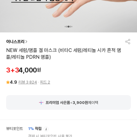
이니스프리
NEW 세럼/앰플 겔 마스크 (비타C 세럼/레티놀 시카 흔적 앰
플/레티놀 PDRN 앰플)
4,000
3+3
원
4.9
리뷰
3,824
피드
2
프리미엄 사은품
+
3,900
원
페이백
안
뷰티포인트
1%
적립
내
결제 시 뷰티포인트 사용 불가