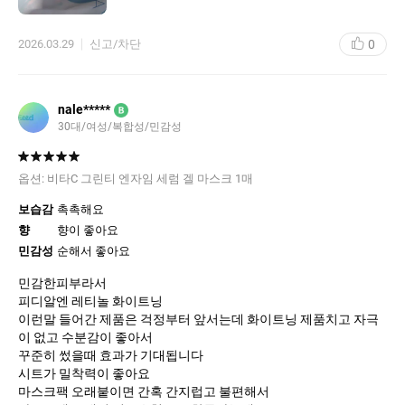
0
2026.03.29
신고/차단
nale*****
B
30대
여성
복합성
민감성
옵션:
비타C 그린티 엔자임 세럼 겔 마스크 1매
보습감
촉촉해요
향
향이 좋아요
민감성
순해서 좋아요
민감한피부라서
피디알엔 레티놀 화이트닝
이런말 들어간 제품은 걱정부터 앞서는데 화이트닝 제품치고 자극
이 없고 수분감이 좋아서
꾸준히 썼을때 효과가 기대됩니다
시트가 밀착력이 좋아요
마스크팩 오래붙이면 간혹 간지럽고 불편해서