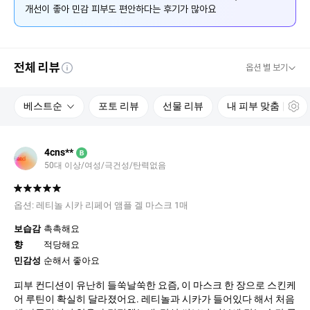
개선이 좋아 민감 피부도 편안하다는 후기가 많아요
전체 리뷰
옵션 별 보기
베스트순
포토 리뷰
선물 리뷰
내 피부 맞춤
4cns**
B
50대 이상
여성
극건성
탄력없음
옵션:
레티놀 시카 리페어 앰플 겔 마스크 1매
보습감
촉촉해요
향
적당해요
민감성
순해서 좋아요
피부 컨디션이 유난히 들쑥날쑥한 요즘, 이 마스크 한 장으로 스킨케
어 루틴이 확실히 달라졌어요. 레티놀과 시카가 들어있다 해서 처음