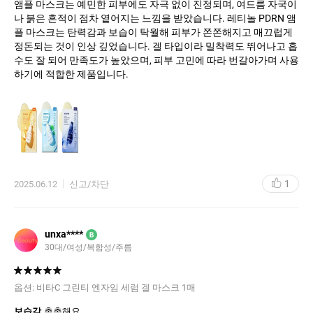
앰플 마스크는 예민한 피부에도 자극 없이 진정되며, 여드름 자국이
나 붉은 흔적이 점차 옅어지는 느낌을 받았습니다. 레티놀 PDRN 앰
플 마스크는 탄력감과 보습이 탁월해 피부가 쫀쫀해지고 매끄럽게
정돈되는 것이 인상 깊었습니다. 겔 타입이라 밀착력도 뛰어나고 흡
수도 잘 되어 만족도가 높았으며, 피부 고민에 따라 번갈아가며 사용
하기에 적합한 제품입니다.
1
2025.06.12
신고/차단
unxa****
B
30대
여성
복합성
주름
옵션:
비타C 그린티 엔자임 세럼 겔 마스크 1매
보습감
촉촉해요