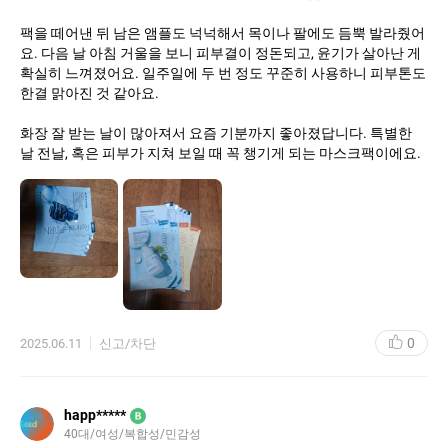
팩을 떼어낸 뒤 남은 앰플도 넉넉해서 목이나 팔에도 듬뿍 발라줬어
요. 다음 날 아침 거울을 보니 피부결이 정돈되고, 윤기가 살아난 게
확실히 느껴졌어요. 일주일에 두 번 정도 꾸준히 사용하니 피부톤도
한결 맑아진 것 같아요.
화장 잘 받는 날이 많아져서 요즘 기분까지 좋아졌답니다. 특별한
날 전날, 혹은 피부가 지쳐 보일 때 꼭 챙기게 되는 마스크팩이에요.
0
2025.06.11
신고/차단
happ*****
B
40대
여성
복합성
민감성