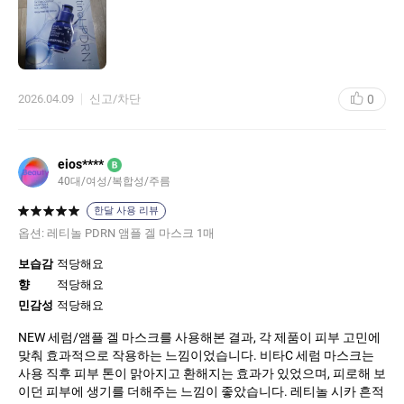
0
2026.04.09
신고/차단
eios****
B
40대
여성
복합성
주름
한달 사용 리뷰
옵션:
레티놀 PDRN 앰플 겔 마스크 1매
보습감
적당해요
향
적당해요
민감성
적당해요
NEW 세럼/앰플 겔 마스크를 사용해본 결과, 각 제품이 피부 고민에
맞춰 효과적으로 작용하는 느낌이었습니다. 비타C 세럼 마스크는
사용 직후 피부 톤이 맑아지고 환해지는 효과가 있었으며, 피로해 보
이던 피부에 생기를 더해주는 느낌이 좋았습니다. 레티놀 시카 흔적