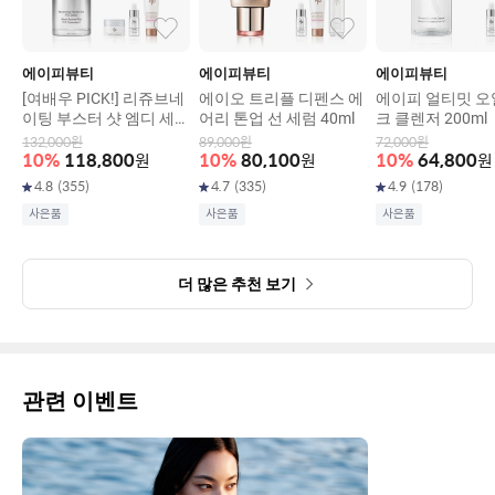
에이피뷰티
에이피뷰티
에이피뷰티
[여배우 PICK!] 리쥬브네
에이오 트리플 디펜스 에
에이피 얼티밋 오
이팅 부스터 샷 엠디 세럼
어리 톤업 선 세럼 40ml
크 클렌저 200ml
30ml
132,000
원
89,000
원
72,000
원
10
%
118,800
원
10
%
80,100
원
10
%
64,800
원
4.8
(
355
)
4.7
(
335
)
4.9
(
178
)
사은품
사은품
사은품
더 많은 추천 보기
관련 이벤트