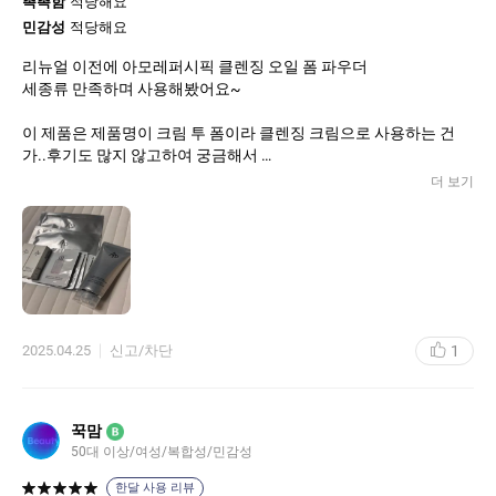
촉촉함
적당해요
민감성
적당해요
리뉴얼 이전에 아모레퍼시픽 클렌징 오일 폼 파우더
세종류 만족하며 사용해봤어요~
이 제품은 제품명이 크림 투 폼이라 클렌징 크림으로 사용하는 건
가..후기도 많지 않고하여 궁금해서
구매해서 받자마자 사용해봤어요
더 보기
세안 전 손에 덜어 얼굴에 펴바르면서 롤링하는데
클렌징 크림처럼 화장품을 녹여내는 듯한 느낌보단
왠지 클렌징 폼을 얼굴에 롤링하는 느낌이어서
첨엔 이게 맞나?? 싶었어요
물 묻혀서 문지르니 제형이 부드럽고 풍부한 거품으로 바뀌면서
클렌징폼 역할을 합니다
1
2025.04.25
신고/차단
세안 후 뽀득한 느낌은 아니고 촉촉 미끌해서
설화수 폼으로 한번 더 세안해 봤는데
사용 후 느낌은 둘이 비슷한거 같아요~
꾹맘
B
50대 이상/여성/복합성/민감성
저는 진한 화장 지우는 용도보단
썬크림 가벼운 화장정도 가볍게 닦아내면서 폼까지
한달 사용 리뷰