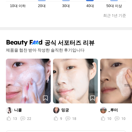
10대 이하
20대
30대
40대
50대 이상
최근 1년 기준
공식 서포터즈 리뷰
제품을 협찬 받아 작성한 솔직한 후기입니다
니콜
밍궁
_루미
13
22
9
18
10
10