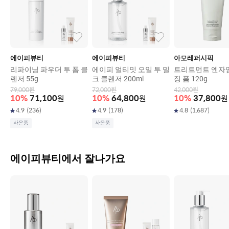
에이피뷰티
에이피뷰티
아모레퍼시픽
리파이닝 파우더 투 폼 클
에이피 얼티밋 오일 투 밀
트리트먼트 엔자
렌저 55g
크 클렌저 200ml
징 폼 120g
79,000
원
72,000
원
42,000
원
10
%
71,100
원
10
%
64,800
원
10
%
37,800
원
4.9
(
236
)
4.9
(
178
)
4.8
(
1,687
)
사은품
사은품
에이피뷰티에서 잘나가요