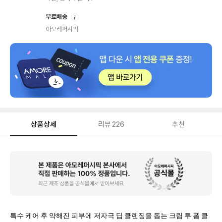
안
무료배송
내
아모레퍼시픽
상품상세
리뷰
226
추천
상
품
상
세
특수 케어 후 약해진 피부에 저자극 딥 클렌징을 돕는 크림 투 폼 클