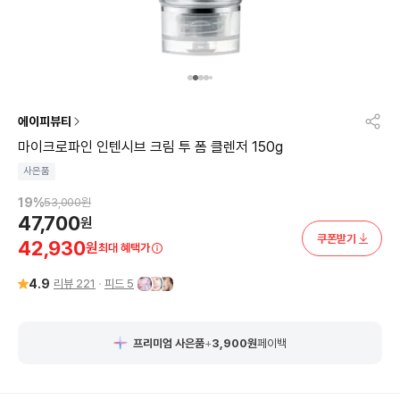
에이피뷰티
마이크로파인 인텐시브 크림 투 폼 클렌저 150g
사은품
19
%
53,000
원
47,700
원
쿠폰받기
42,930
원
최대 혜택가
4.9
리뷰
221
피드
5
프리미엄 사은품
+
3,900
원
페이백