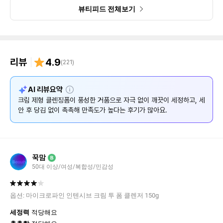
뷰티피드 전체보기
리뷰
4.9
(
221
)
설
AI 리뷰요약
명
크림 제형 클렌징폼이 풍성한 거품으로 자극 없이 깨끗이 세정하고, 세
안 후 당김 없이 촉촉해 만족도가 높다는 후기가 많아요.
꾹맘
B
50대 이상/여성/복합성/민감성
옵션:
마이크로파인 인텐시브 크림 투 폼 클렌저 150g
세정력
적당해요