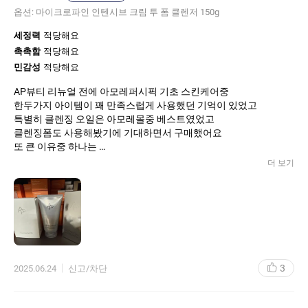
한번에 간편하게 세안하고자 할때 사용할거 같아요
옵션:
마이크로파인 인텐시브 크림 투 폼 클렌저 150g
클렌징 오일 샘플때문에 구매한것도 있는데
세정력
적당해요
여행시 아주 요긴하게 쓸 예정입니다
촉촉함
적당해요
민감성
적당해요
AP뷰티 리뉴얼 전에 아모레퍼시픽 기초 스킨케어중
한두가지 아이템이 꽤 만족스럽게 사용했던 기억이 있었고
특별히 클렌징 오일은 아모레몰중 베스트였었고
클렌징폼도 사용해봤기에 기대하면서 구매했어요
또 큰 이유중 하나는
설화수랑 헤라 시그니아도 사용하지만
더 보기
워낙 화장품 좋은거 다 써보고 싶은 욕심이 많아서
AP 스킨케어 본품 구매하기전에
증정용 샘플을 먼저 사용해보기 위함이었구요..
프라임 리저브 리트리니티 라인은
가격대가 너무 높아 시험삼아 구매하기엔
장벽이 있는거 같구요..
결론은 아쉽게 저랑은 안맞는 성분이 있는지
3
2025.06.24
신고/차단
정성스런 스킨케어 후에도 밀리는데..
AP뷰티 스킨케어 입문템으로 괜찮은듯합니다