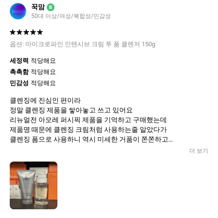
꾹맘
B
50대 이상/여성/복합성/민감성
옵션:
마이크로파인 인텐시브 크림 투 폼 클렌저 150g
세정력
적당해요
촉촉함
적당해요
민감성
적당해요
클렌징에 진심인 편이라
정말 클렌징 제품을 쌓아놓고 쓰고 있어요
리뉴얼전 아모레 퍼시픽 제품을 기억하고 구매했는데
제품명 때문에 클렌징 크림처럼 사용하는줄 알았다가
클렌징 폼으로 사용하니 역시 미세한 거품이 쫀쫀하고
풍성하고 부드럽게 세안되는데 이전 제품보다
더 보기
더 업그레이드 된것 같아서 추가로 하나 더 구매했어요
사용해보고 싶었던 세럼도 증정품으로 받게되어 넘 좋아요