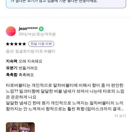
가 높다는 후기가 많고 입술에 기분 좋다는 반응이에요.
jeon******
B
20대/여성/중성/칙칙함
한달 사용 리뷰
옵션:
립글로이밤 타로 버블티
지속력
오래 지속돼요
유분기
번들거려요
촉촉함
촉촉해요
타로버블티는 개인적으로 말차버블티에 비해서 향이 좀 더 편안한
느낌?? 밀크티향에 달달한 버블 냄새가 섞여서 나는데 타로의 느낌
은 은은하게 나요
달달한 냄새긴 한데 뭔가 개인적으로 느껴지는 말차버블티의 느끼
함까지는 안 느껴져서 향적으로는 훨씬 취향 (립마스크까지 결국
삼)
더 보기
립글로이밤은 립마스크를 약간 녹인듯한 질감이고 거의 비슷한데
보습력 지속력만 살짝 떨어진다는 느낌이에요