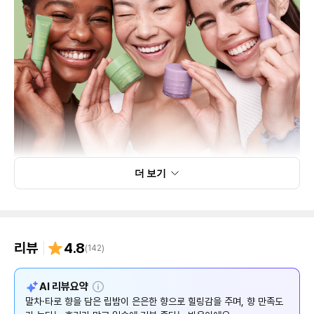
더 보기
리뷰
4.8
(
142
)
설
AI 리뷰요약
명
말차·타로 향을 담은 립밤이 은은한 향으로 힐링감을 주며, 향 만족도