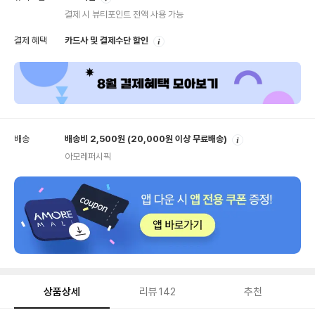
내
결제 시 뷰티포인트 전액 사용 가능
안
결제 혜택
카드사 및 결제수단 할인
내
안
배송
배송비 2,500원
(20,000원 이상 무료배송)
내
아모레퍼시픽
상품상세
리뷰
142
추천