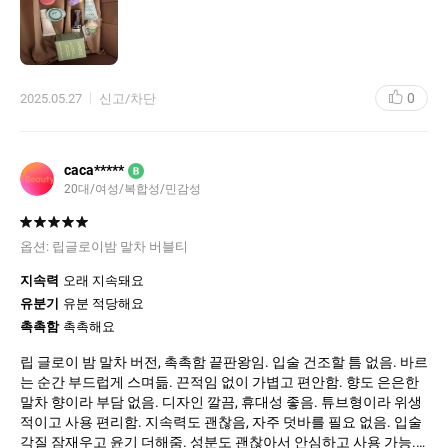
그리고 패키지가 예쁘고 고급져서 갖고다니면 왠지 기분이 좋음 ㅋ
ㅋ
사선 팁도 바르기 편함
근데 립마스크에 비하면 향이 너무너무너무 은은하게 나서 아쉬
움... 코 박고 맡아야 은은하게 겨우 느껴져요
0
2025.05.27
신고/차단
발색은 적당히 조절해서 쓰면 거슬리진 않을 정도이지만 망고가 립
을 은은한 웜톤으로 기울게 하는 것처럼 타로버블티는 은은한 쿨톤
으로 연출해주는 것 같기도???
caca*****
B
20대/여성/복합성/민감성
옵션:
립글로이밤 말차 버블티
지속력
오래 지속돼요
유분기
유분 적당해요
촉촉함
촉촉해요
립 글로이 밤 말차 버전, 촉촉함 끝판왕임. 입술 건조할 틈 없음. 바르
는 순간 부드럽게 스며듦. 끈적임 없이 가볍고 편안함. 향도 은은한
말차 향이라 부담 없음. 디자인 깔끔, 휴대성 좋음. 튜브형이라 위생
적이고 사용 편리함. 지속력도 괜찮음, 자주 덧바를 필요 없음. 입술
각질 잠재우고 윤기 더해줌. 성분도 괜찮아서 안심하고 사용 가능.