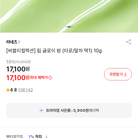
라네즈
[버블티컬렉션] 립 글로이 밤 (타로/말차 택1) 10g
10
%
19,000
원
17,100
원
쿠폰받기
17,100
원
최대 혜택가
4.8
리뷰
142
프리미엄 사은품
+
3,900
원
페이백
안
뷰티포인트
1%
적립