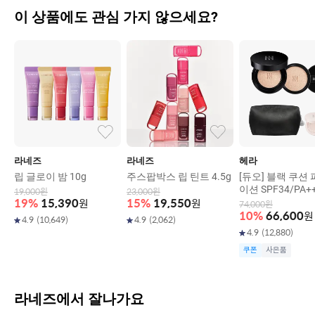
이 상품에도 관심 가지 않으세요?
라네즈
라네즈
헤라
립 글로이 밤 10g
주스팝박스 립 틴트 4.5g
[듀오] 블랙 쿠션
이션 SPF34/PA+
19,000
원
23,000
원
15g+리필15g)
19
%
15,390
원
15
%
19,550
원
74,000
원
10
%
66,600
원
4.9
(
10,649
)
4.9
(
2,062
)
4.9
(
12,880
)
쿠폰
사은품
라네즈에서 잘나가요