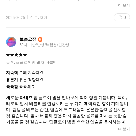
가격대는 조금 있지만 만족감 높음. 데일리템으로 강추. 입술 건조
더 보기
한 사람 필수템. 재구매 의사 100%.
0
2025.04.25
신고/차단
보습요정
R
50대 이상/남성/복합성/민감성
옵션:
립글로이밤 말차 버블티
지속력
오래 지속돼요
유분기
유분 적당해요
촉촉함
촉촉해요
새로운 라네즈 립 글로이 밤을 만나보게 되어 정말 기쁩니다. 특히,
타로와 말차 버블티를 연상시키는 두 가지 매력적인 향이 기대됩니
다. 립밤을 바르는 순간, 입술에 부드러움과 은은한 광택을 선사할
것 같습니다. 말차 버블티 향은 마치 달콤한 음료를 마시는 듯한 즐
거움을 줄 것 같습니다. 립글로이 밤은 촉촉한 입술을 유지하는 데
도움을 줄 것으로 예상됩니다. 라네즈의 섬세한 감각이 돋보이는 제
더 보기
품이라 생각합니다. 이 립밤으로 더욱 생기 넘치는 메이크업을 연출