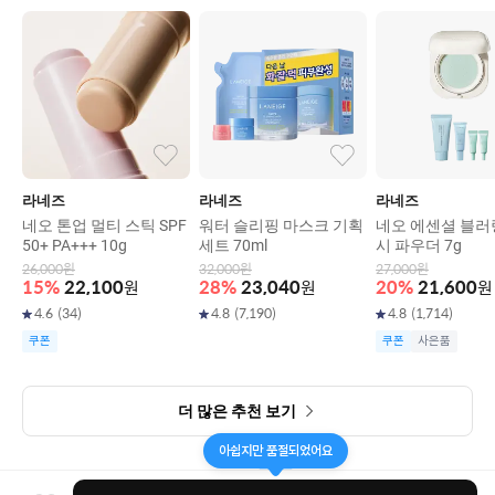
라네즈
라네즈
라네즈
네오 톤업 멀티 스틱 SPF
워터 슬리핑 마스크 기획
네오 에센셜 블러
50+ PA+++ 10g
세트 70ml
시 파우더 7g
26,000
원
32,000
원
27,000
원
15
%
22,100
원
28
%
23,040
원
20
%
21,600
원
4.6
(
34
)
4.8
(
7,190
)
4.8
(
1,714
)
쿠폰
쿠폰
사은품
더 많은 추천 보기
아쉽지만 품절되었어요