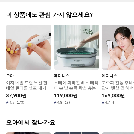
이 상품에도 관심 가지 않으세요?
오아
메디니스
메디니스
이지 네일 드릴 무선 젤
스테이 파라핀 베스 테라
고주파 진동 후레
네일 큐티클 셀프 제거기
피 손 발 손목 왁스 촛농
괄사 뱃살 팔 허
전동 쏙오프 손톱 발톱 정
용해기 MD-143G
리 마사지기 MD-1
37,900
원
119,000
원
169,000
원
리기 그라인더 세신드릴
4.5
(
173
)
4.8
(
16
)
4.7
(
6
)
오아에서 잘나가요