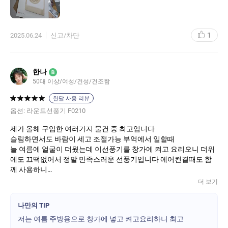
1
2025.06.24
신고/차단
한나
B
50대 이상/여성/건성/건조함
한달 사용 리뷰
옵션:
라운드선풍기 F0210
제가 올해 구입한 여러가지 물건 중 최고입니다
슬림하면서도 바람이 세고 조절가능 부억에서 일할때
늘 여름에 얼굴이 더웠는데 이선풍기를 창가에 켜고 요리오니 더위
에도 끄떡없어서 정말 만족스러운 선풍기입니다 에어컨결때도 함
께 사용하니
효과도 더하고 분해해서 청소도 할 수 있으니 정말만족스러운선풍
더 보기
기입니다 최고입니다 아주좋아요
나만의 TIP
저는 여름 주방용으로 창가에 넣고 켜고요리하니 최고