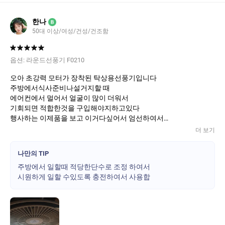
한나
B
50대 이상/여성/건성/건조함
옵션:
라운드선풍기 F0210
오아 초강력 모터가 장착된 탁상용선풍기입니다
주방에서식사준비나설거지할 때
에어컨에서 멀어서 얼굴이 많이 더워서
기회되면 적합한것을 구입해야지하고있다
행사하는 이제품을 보고 이거다싶어서 엄선하여서
구매하였습니다
더 보기
디자인도 좋고 분리하여서 세척할수 있다는점이
나만의 TIP
특히 마음에듭니다
주방에서 일할때 적당한단수로 조정 하여서
주방전용으로 잘사용하려고합니다
시원하게 일할 수있도록 충전하여서 사용합