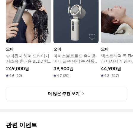
오아
오아
오아
슈퍼윈디 헤어 드라이기
아이스볼트폴드 휴대용
넥스트레쳐 목 EM
저소음 휴대용 BLDC 항
미니 급속 냉각 손 선풍기
파 마사지기 안마
공모터 강력 드라이어
이중쿨링 BLDC
레칭 기구
249,000
원
39,900
원
44,900
원
4.6
(
12
)
4.7
(
20
)
4.3
(
317
)
더 많은 추천 보기
관련 이벤트