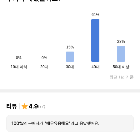
61%
23%
15%
0%
0%
10대 이하
20대
30대
40대
50대 이상
최근 1년 기준
리뷰
4.9
(
27
)
100%
의 구매자가
"매우유용해요"
라고 응답했어요.