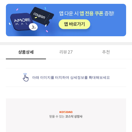
상품상세
리뷰
27
추천
상
품
아래 이미지를 터치하여 상세정보를 확대해보세요
상
세