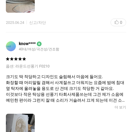
0
2025.06.24
신고/차단
know****
B
40대/여성/극건성/건조함
옵션:
라운드선풍기 F0210
크기도 딱 적당하고 디자인도 슬림해서 마음에 들어요.
화장할 때 머리말릴 겸해서 사계절쓰고 더워지는 요즘에 밤에 침대
옆 탁자에 올려놓을 용도로 산 건데 크기도 적당한 거 같아요.
이것보다 작은 탁상용 선풍기 타회사제품쓰는데 그건 제가 소음에
예민한 편이라 그런지 잘 때 소리가 거슬려서 끄게 되는데 이건 소리
가 별로 안나서 더 좋아요^^
더 보기