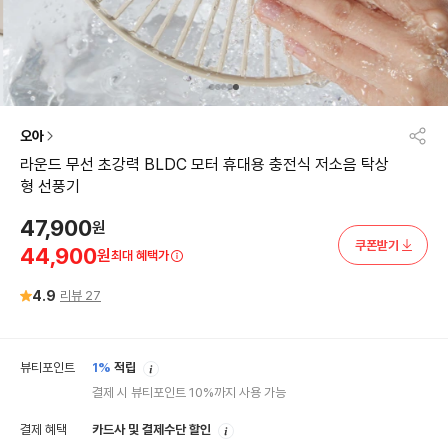
오아
라운드 무선 초강력 BLDC 모터 휴대용 충전식 저소음 탁상
형 선풍기
47,900
원
쿠폰받기
44,900
원
최대 혜택가
4.9
리뷰
27
안
뷰티포인트
1%
적립
내
결제 시 뷰티포인트 10%까지 사용 가능
안
결제 혜택
카드사 및 결제수단 할인
내