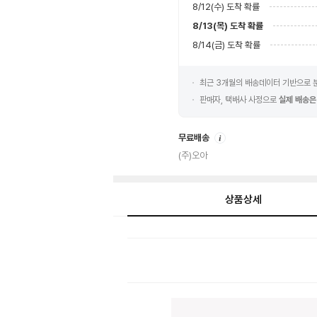
8/12(수)
도착 확률
8/13(목)
도착 확률
8/14(금)
도착 확률
최근 3개월의 배송데이터 기반으로
판매자, 택배사 사정으로
실제 배송은
안
무료배송
내
(주)오아
상품상세
상
품
상
세