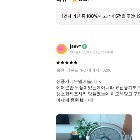
1건
의 리뷰 중
100%
의 고객이
5점
을 주었어요
jae9*
B
50대 이상/여성/건성/주름
옵션:
라운드PRO 베이지 F0206
선풍기너무맘에듭니다.
에어콘만 무풍이있는게아니라 요선풍기도 무
생소한제조사라 망설였는데 아모레믿고 구
아세페 응원합니다!