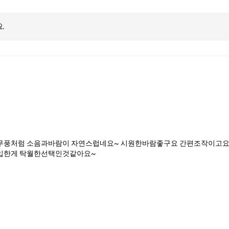
.
풍처럼 소음과바람이 자연스럽네요~ 시원한바람좋구요 간편조작이고요 
입한게 탁월한선택인것같아요~