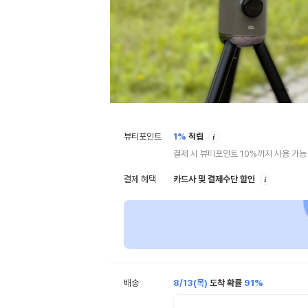
안
뷰티포인트
1%
적립
내
결제 시 뷰티포인트 10%까지 사용 가능
안
결제 혜택
카드사 및 결제수단 할인
내
배송
8/13(목)
도착 확률
91%