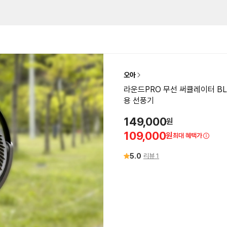
오아
라운드PRO 무선 써큘레이터 BL
용 선풍기
149,000
원
109,000
원
최대 혜택가
5.0
리뷰
1