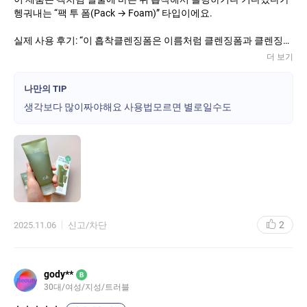
헹궈내는 “팩 투 폼(Pack → Foam)” 타입이에요.
실제 사용 후기: “이 흡착클렌징폼은 이름처럼 클렌징폼과 클렌징
팩의 기능을 동시에 할 수 있는 ‘팩폼’ 타입이에요.”
더 보기
쿠팡
나만의 TIP
팩처럼 사용했을 때는 1–2분 올려두고, 폼으로 사용할 때는 바로 거
품내서 사용하는 방식으로 구분 가능해요.
29CM
!
피지, 각질, 모공 노폐물 케어에 집중된 구조
브랜드 측 자료에 따르면 ‘모공 속 노폐물 -92.3%’ 수치 등이 제시되
어 있어요.
2
2025.11.06
신고/차단
“피지·각질·블랙/화이트헤드까지 쑥쑥 흡착”이라는 문구가 있어요.
!
후기에서 “노폐물도 잘 제거되었어요… 세안하면 힐링되는 기분” 등
gody**
B
의 평이 보여요.
30대/여성/지성/트러블
언니의파우치