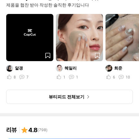
제품을 협찬 받아 작성한 솔직한 후기입니다
알갱
헤일리
희준
8
7
1
1
6
10
뷰티피드 전체보기
리뷰
4.8
(
798
)