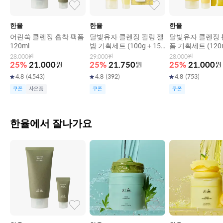
한율
한율
한율
어린쑥 클렌징 흡착 팩폼
달빛유자 클렌징 필링 젤
달빛유자 클렌징 
120ml
밤 기획세트 (100g + 15
폼 기획세트 (120m
g)
ml)
28,000
원
29,000
원
28,000
원
25
%
21,000
원
25
%
21,750
원
25
%
21,000
원
4.8
(
4,543
)
4.8
(
392
)
4.8
(
753
)
쿠폰
사은품
쿠폰
쿠폰
한율에서 잘나가요