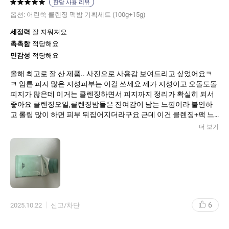
한달 사용 리뷰
옵션:
어린쑥 클렌징 팩밤 기획세트 (100g+15g)
진정 및 촉촉함도 고려됨
세정력
잘 지워져요
어린쑥 추출물, 병풀 등 진정 성분이 포함되어 있고, 세안 후 당김이
촉촉함
적당해요
덜하다는 평가가 있어요.
민감성
적당해요
화해
@
올해 최고로 잘 산 제품.. 사진으로 사용감 보여드리고 싶었어요ㅋ
아모레퍼시픽
ㅋ 암튼 피지 많은 지성피부는 이걸 쓰세요 제가 지성이고 오돌도돌
@
피지가 많은데 이거는 클렌징하면서 피지까지 정리가 확실히 되서
좋아요 클렌징오일,클렌징밤들은 잔여감이 남는 느낌이라 불안하
“세안 후 촉촉함” 만족도가 약알칼리 타입 대비 97%라는 수치가 나
고 롤링 많이 하면 피부 뒤집어지더라구요 근데 이건 클렌징+팩 느
와요.
낌이라 전혀 피부가 뒤집어지지 않았어요 만족합니다. 다만 양이 적
더 보기
HANYUL
어요 손가락 두마디 이상은 짜야 자극없이 클렌징하는데 매일 쓰면
너무 헤퍼요. 대용량 만들어주세요. 그리고 이거 제품 자체에 사용
향과 사용감
방법을 적어주시는게 좋을 것 같아요. 가끔 이게 뭐지 뭐하는데 쓰
는거지 합니다. 요새 하나두개만 제품 안쓰잖아요 여러개 있으면 얘
“쑥 향이 은은하게 퍼져서 세안하면 힐링되는 기분”이라는 사용후
가 뭐하는 앤가 싶기도 하고..한율 쑥떡라인은 사용방법을 좀 익혀
기도 있어요.
서 쓰면 효과가 정말 좋은데 다들 거기까진 모르는 것 같아서 안타까
언니의파우치
워요ㅠ 마지막으로 이 제품을 세면대에 놓고 물이 조금만 들어가도
6
2025.10.22
신고/차단
줄줄 샙니다.. 원래는 따로 올려둬서 몰랐는데 물이 잘 들어가요 개
텍스처가 ‘쑥떡’이라는 표현으로 밀착감 있고 재미있다는 의견이 있
선부탁합니다 그거 외엔 너무 잘쓰고 있어요 진짜좋습니다!
어요.