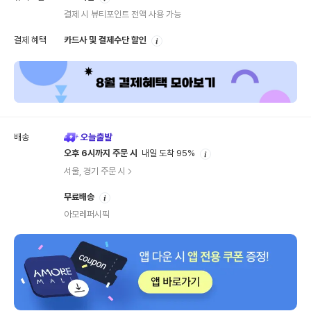
내
결제 시 뷰티포인트 전액 사용 가능
안
결제 혜택
카드사 및 결제수단 할인
내
배송
안
오후 6시까지 주문 시
내일 도착 95%
내
서울, 경기 주문 시
안
무료배송
내
아모레퍼시픽