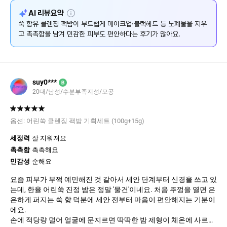
설
AI 리뷰요약
명
쑥 함유 클렌징 팩밤이 부드럽게 메이크업·블랙헤드 등 노폐물을 지우
고 촉촉함을 남겨 민감한 피부도 편안하다는 후기가 많아요.
suy0***
B
20대/남성/수분부족지성/모공
옵션:
어린쑥 클렌징 팩밤 기획세트 (100g+15g)
세정력
잘 지워져요
촉촉함
촉촉해요
민감성
순해요
요즘 피부가 부쩍 예민해진 것 같아서 세안 단계부터 신경을 쓰고 있
는데, 한율 어린쑥 진정 밤은 정말 '물건'이네요. 처음 뚜껑을 열면 은
은하게 퍼지는 쑥 향 덕분에 세안 전부터 마음이 편안해지는 기분이
에요.
​손에 적당량 덜어 얼굴에 문지르면 딱딱한 밤 제형이 체온에 사르르