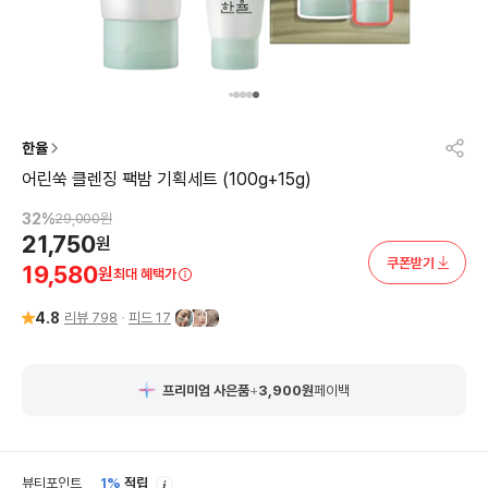
한율
어린쑥 클렌징 팩밤 기획세트 (100g+15g)
32
%
29,000
원
21,750
원
쿠폰받기
19,580
원
최대 혜택가
4.8
리뷰
798
피드
17
프리미엄 사은품
+
3,900
원
페이백
안
뷰티포인트
1%
적립