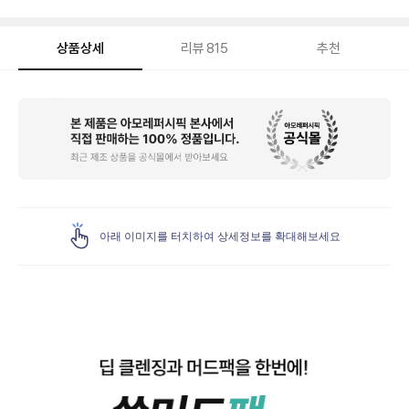
상품상세
리뷰
815
추천
상
품
상
세
아래 이미지를 터치하여 상세정보를 확대해보세요