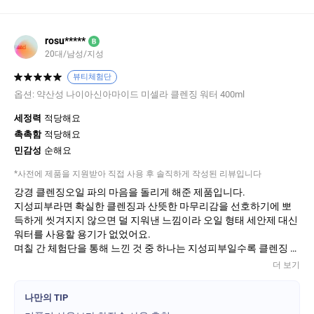
rosu*****
B
20대/남성/지성
뷰티체험단
옵션:
약산성 나이아신아마이드 미셀라 클렌징 워터 400ml
세정력
적당해요
촉촉함
적당해요
민감성
순해요
*사전에 제품을 지원받아 직접 사용 후 솔직하게 작성된 리뷰입니다
강경 클렌징오일 파의 마음을 돌리게 해준 제품입니다.
지성피부라면 확실한 클렌징과 산뜻한 마무리감을 선호하기에 뽀
득하게 씻겨지지 않으면 덜 지워낸 느낌이라 오일 형태 세안제 대신
워터를 사용할 용기가 없었어요.
며칠 간 체험단을 통해 느낀 것 중 하나는 지성피부일수록 클렌징 워
터를 사용하기 좋겠다는 것입니다.
더 보기
미셀라 클렌징 워터는 물로 헹궈낼 필요가 없어요. 미셀의 구조는
친수성 머리와 소수성 꼬리가 공처럼 되어 피지, 노폐물, 먼지, 화장
나만의 TIP
품 등을 닦아내줍니다. 씻어낼 필요가 없고 더군다나 대용량이라 화