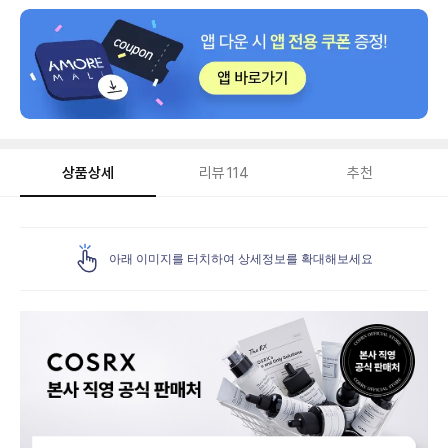
상품상세
리뷰
114
추천
상
품
아래 이미지를 터치하여 상세정보를 확대해보세요
상
세