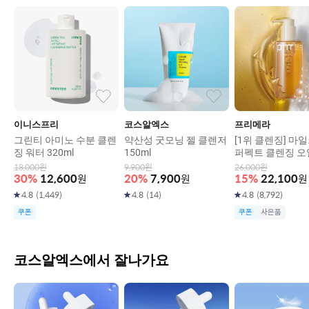
이니스프리
코스알엑스
프리메라
그린티 아미노 수분 클렌
약산성 굿모닝 젤 클렌저
[1위 클렌징] 마일
징 워터 320ml
150ml
퍼펙트 클렌징 오
200ml
18,000
원
9,900
원
26,000
원
30
%
12,600
원
20
%
7,900
원
15
%
22,100
원
4.8
(
1,449
)
4.8
(
14
)
4.8
(
8,792
)
쿠폰
쿠폰
사은품
코스알엑스에서 잘나가요