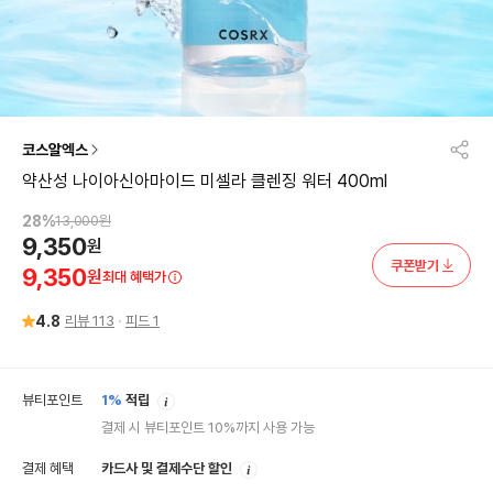
코스알엑스
약산성 나이아신아마이드 미셀라 클렌징 워터 400ml
28
%
13,000
원
9,350
원
쿠폰받기
9,350
원
최대 혜택가
4.8
리뷰
113
피드
1
안
뷰티포인트
1%
적립
내
결제 시 뷰티포인트 10%까지 사용 가능
안
결제 혜택
카드사 및 결제수단 할인
내