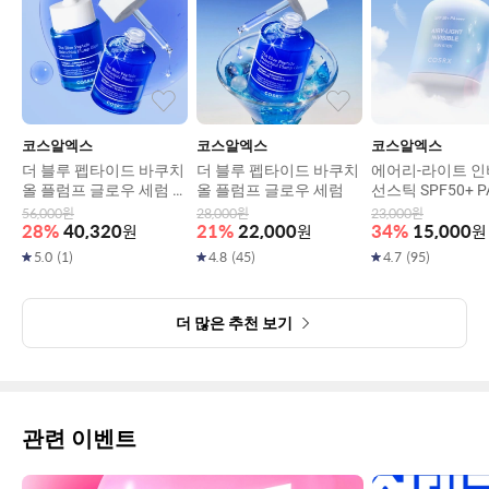
코스알엑스
코스알엑스
코스알엑스
더 블루 펩타이드 바쿠치
더 블루 펩타이드 바쿠치
에어리-라이트 
올 플럼프 글로우 세럼 5
올 플럼프 글로우 세럼
선스틱 SPF50+ P
0ml, 2개
19g
56,000
원
28,000
원
23,000
원
28
%
40,320
원
21
%
22,000
원
34
%
15,000
원
5.0
(
1
)
4.8
(
45
)
4.7
(
95
)
더 많은 추천 보기
관련 이벤트