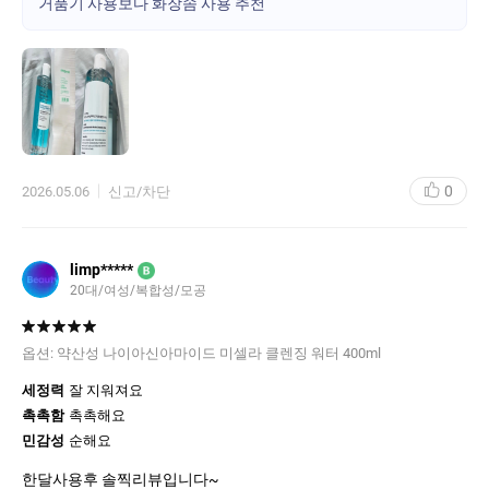
거품기 사용보다 화장솜 사용 추천
장솜에 흠뻑 젹셔 귀 뒤, 목, 가슴 부근같이 씻을 때 손이 잘 가지 않
거나 피지선이 분포된 부분을 닦아보세요. 제가 지성피부에게 추천
하고 싶은 건 메이크업 지우는 세안용 아닌 활용 방법으로 자기 전에
기초가 너무 무겁게 올라왔다 싶을 때나 마지막 스킨 케어 후 시간이
흘러 피지가 너무 올라왔다 싶을 때 가볍게 닦아주는 것입니다. 그
러면 다시 보송한 상태로 잠들 수 있습니다. 세정력에 대해선 저는
포인트 메이크업을 할 일이 드물지만 기본 파우더나 이지워셔블 선
제품은 아주 잘 지워내줍니다.
0
2026.05.06
신고/차단
limp*****
B
20대/여성/복합성/모공
옵션:
약산성 나이아신아마이드 미셀라 클렌징 워터 400ml
세정력
잘 지워져요
촉촉함
촉촉해요
민감성
순해요
한달사용후 솔찍리뷰입니다~