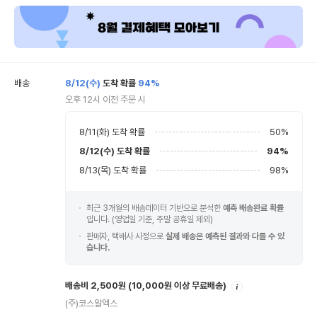
배송
8/12(수)
도착 확률
94%
오후 12시 이전 주문 시
8/11(화)
도착 확률
50
%
8/12(수)
도착 확률
94
%
8/13(목)
도착 확률
98
%
최근 3개월의 배송데이터 기반으로 분석한
예측 배송완료 확률
입니다. (영업일 기준, 주말 공휴일 제외)
판매자, 택배사 사정으로
실제 배송은 예측된 결과와 다를 수 있
습니다.
안
배송비 2,500원
(10,000원 이상 무료배송)
내
(주)코스알엑스