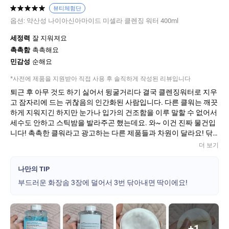
뷰티체험단
옵션:
약산성 나이아신아마이드 미셀라 클렌징 워터 400ml
세정력
잘 지워져요
촉촉함
촉촉해요
민감성
순해요
*사전에 제품을 지원받아 직접 사용 후 솔직하게 작성된 리뷰입니다
퇴근 후 아무 것도 하기 싫어서 뒹굴거리다 결국 클렌징워터로 지우
고 잠자리에 드는 귀찮음의 인간화된 사람입니다. 다른 클워는 깨끗
하게 지워지긴 하지만 눈가나 입가의 건조함을 이루 말할 수 없어서
세수도 안하고 스틱밤을 발라주곤 했는데요. 와~ 이건 진짜 물건입
니다! 촉촉한 클워라고 광고하는 다른 제품들과 차원이 달라요! 닦
이는 것도 스르륵 샥샥 부드럽게, 지우면서도 따가움을 전혀 느낄 수
더 보기
없었고, 무엇보다 지운 뒤에 여전히 촉촉함이 남아있습니다. 진짜
거짓말 안하고 제 인생 클워가 될 것 같아요♡ 피부에 자극이 거의
나만의 TIP
없이 싹 닦여나가면서도 피부 가뭄 현상을 없애준 이 클워를 세상 모
부드러운 화장솜 3장에 덜어서 3번 닦아내면 딱이에요!
든 건조한 분들께 공유하고 싶습니다!!!
+
1