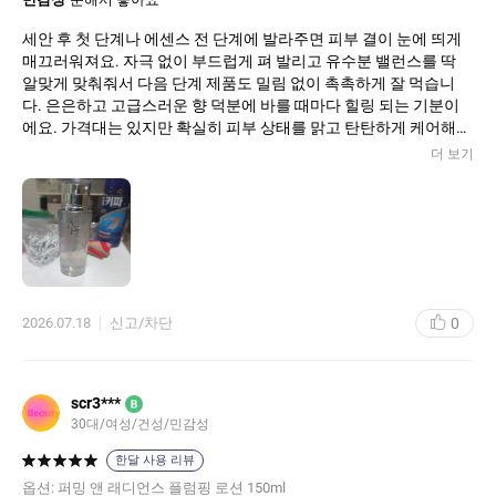
세안 후 첫 단계나 에센스 전 단계에 발라주면 피부 결이 눈에 띄게
매끄러워져요. 자극 없이 부드럽게 펴 발리고 유수분 밸런스를 딱
알맞게 맞춰줘서 다음 단계 제품도 밀림 없이 촉촉하게 잘 먹습니
다. 은은하고 고급스러운 향 덕분에 바를 때마다 힐링 되는 기분이
에요. 가격대는 있지만 확실히 피부 상태를 맑고 탄탄하게 케어해
주는 돈값 하는 제품입니다!
더 보기
0
2026.07.18
신고/차단
scr3***
B
30대/여성/건성/민감성
한달 사용 리뷰
옵션:
퍼밍 앤 래디언스 플럼핑 로션 150ml