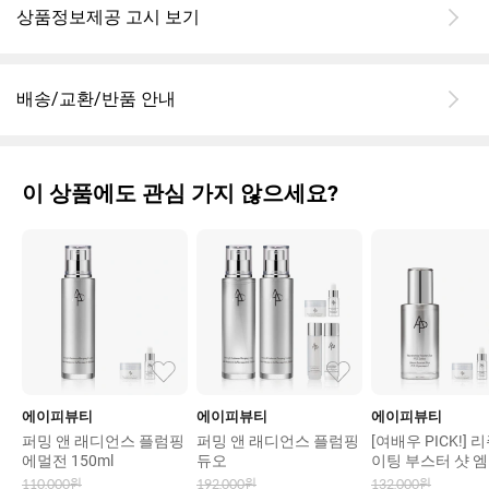
상품정보제공 고시 보기
배송/교환/반품 안내
이 상품에도 관심 가지 않으세요?
에이피뷰티
에이피뷰티
에이피뷰티
퍼밍 앤 래디언스 플럼핑
퍼밍 앤 래디언스 플럼핑
[여배우 PICK!]
에멀전 150ml
듀오
이팅 부스터 샷 
30ml
110,000
원
192,000
원
132,000
원