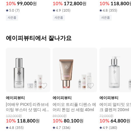
10
%
99,000
원
10
%
172,800
원
10
%
118,800
5.0
(
7
)
4.9
(
105
)
4.8
(
355
)
사은품
사은품
사은품
에이피뷰티에서 잘나가요
에이피뷰티
에이피뷰티
에이피뷰티
[여배우 PICK!] 리쥬브네
에이오 트리플 디펜스 에
에이피 얼티밋 오
이팅 부스터 샷 엠디 세럼
어리 톤업 선 세럼 40ml
크 클렌저 200ml
30ml
132,000
원
89,000
원
72,000
원
10
%
118,800
원
10
%
80,100
원
10
%
64,800
원
4.8
(
355
)
4.7
(
336
)
4.9
(
180
)