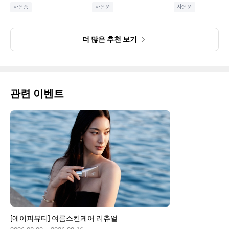
사은품
사은품
사은품
더 많은 추천 보기
관련 이벤트
[에이피뷰티] 여름스킨케어 리츄얼