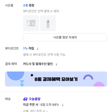
사은품
2
종
증정
뷰티포인트 전액 결제 시 제외
사은품 정보 자세히
안
뷰티포인트
1%
적립
내
결제 시 뷰티포인트 전액 사용 가능
안
결제 혜택
카드사 및 결제수단 할인
내
배송
안
지금 주문 시
내일 도착 88%
내
서울, 경기 주문 시