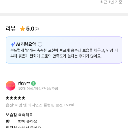
최근 1년 기준
리뷰
5.0
(
2
)
설
AI 리뷰요약
명
부드럽게 발리는 촉촉한 로션이 빠르게 흡수돼 보습을 채우고, 민감 피
부의 붉은기 완화에 도움돼 만족도가 높다는 후기가 많아요.
rh59**
B
50대 이상/여성/건성/주름
옵션:
퍼밍 앤 래디언스 플럼핑 로션 150ml
보습감
촉촉해요
향
향이 좋아요
민감성
순해서 좋아요