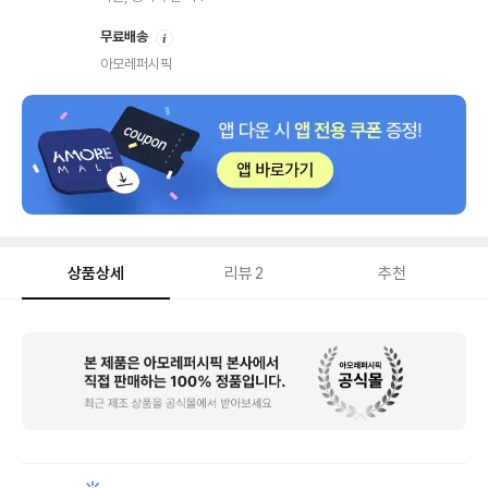
안
무료배송
내
아모레퍼시픽
상품상세
리뷰
2
추천
상
품
상
세