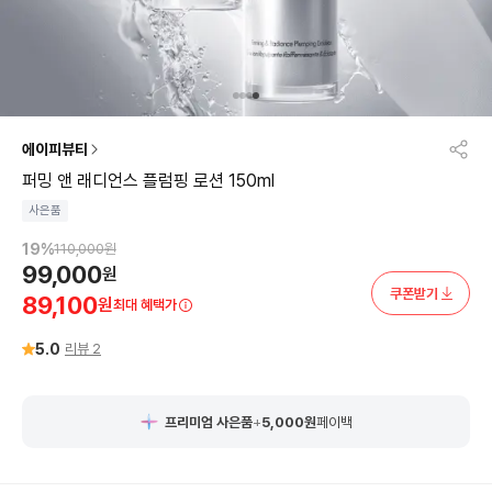
에이피뷰티
퍼밍 앤 래디언스 플럼핑 로션 150ml
사은품
19
%
110,000
원
99,000
원
쿠폰받기
89,100
원
최대 혜택가
5.0
리뷰
2
프리미엄 사은품
+
5,000
원
페이백