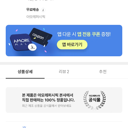
안
무료배송
내
아모레퍼시픽
상품상세
리뷰
2
추천
상
품
상
세