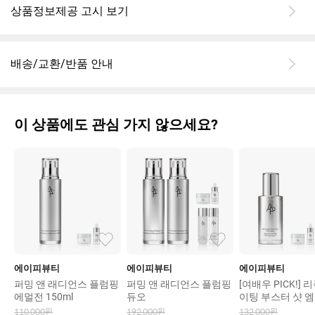
상품정보제공 고시 보기
배송/교환/반품 안내
이 상품에도 관심 가지 않으세요?
에이피뷰티
에이피뷰티
에이피뷰티
퍼밍 앤 래디언스 플럼핑
퍼밍 앤 래디언스 플럼핑
[여배우 PICK!]
에멀전 150ml
듀오
이팅 부스터 샷 
30ml
110,000
원
192,000
원
132,000
원