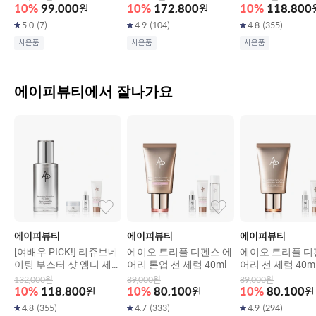
10
%
99,000
원
10
%
172,800
원
10
%
118,800
5.0
(
7
)
4.9
(
104
)
4.8
(
355
)
사은품
사은품
사은품
에이피뷰티에서 잘나가요
에이피뷰티
에이피뷰티
에이피뷰티
[여배우 PICK!] 리쥬브네
에이오 트리플 디펜스 에
에이오 트리플 디
이팅 부스터 샷 엠디 세럼
어리 톤업 선 세럼 40ml
어리 선 세럼 40m
30ml
132,000
원
89,000
원
89,000
원
10
%
118,800
원
10
%
80,100
원
10
%
80,100
원
4.8
(
355
)
4.7
(
333
)
4.9
(
294
)