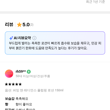
최근 1년 기준
리뷰
5.0
(
2
)
설
AI 리뷰요약
명
부드럽게 발리는 촉촉한 로션이 빠르게 흡수돼 보습을 채우고, 민감 피
부의 붉은기 완화에 도움돼 만족도가 높다는 후기가 많아요.
rh59**
B
50대 이상/여성/건성/주름
옵션:
퍼밍 앤 래디언스 플럼핑 로션 150ml
보습감
촉촉해요
향
향이 좋아요
민감성
순해서 좋아요