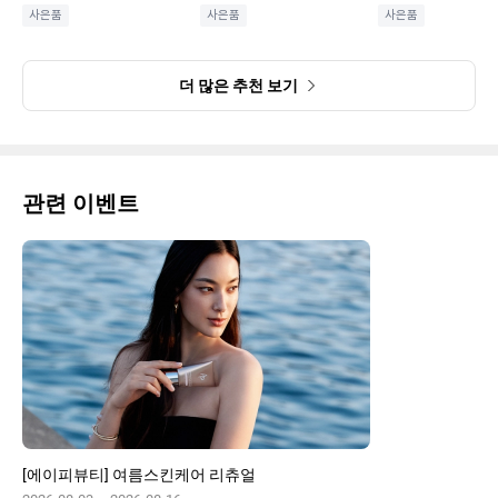
사은품
사은품
사은품
더 많은 추천 보기
관련 이벤트
[에이피뷰티] 여름스킨케어 리츄얼