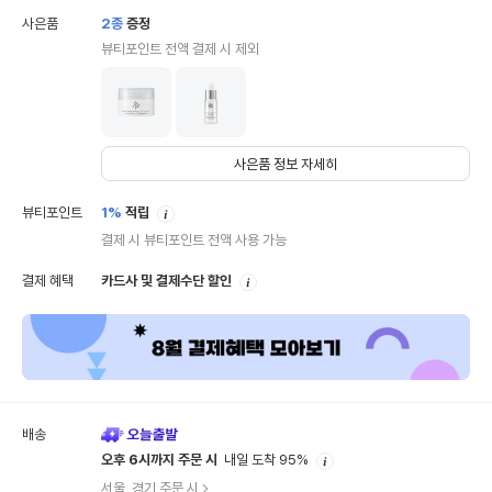
사은품
2
종
증정
뷰티포인트 전액 결제 시 제외
사은품 정보 자세히
안
뷰티포인트
1%
적립
내
결제 시 뷰티포인트 전액 사용 가능
안
결제 혜택
카드사 및 결제수단 할인
내
배송
안
오후 6시까지 주문 시
내일 도착 95%
내
서울, 경기 주문 시