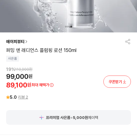
에이피뷰티
퍼밍 앤 래디언스 플럼핑 로션 150ml
사은품
19
%
110,000
원
99,000
원
쿠폰받기
89,100
원
최대 혜택가
5.0
리뷰
2
프리미엄 사은품
+
5,000
원
페이백