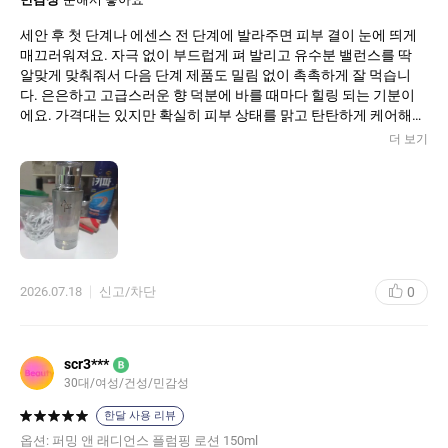
세안 후 첫 단계나 에센스 전 단계에 발라주면 피부 결이 눈에 띄게
매끄러워져요. 자극 없이 부드럽게 펴 발리고 유수분 밸런스를 딱
알맞게 맞춰줘서 다음 단계 제품도 밀림 없이 촉촉하게 잘 먹습니
다. 은은하고 고급스러운 향 덕분에 바를 때마다 힐링 되는 기분이
에요. 가격대는 있지만 확실히 피부 상태를 맑고 탄탄하게 케어해
주는 돈값 하는 제품입니다!
더 보기
0
2026.07.18
신고/차단
scr3***
B
30대/여성/건성/민감성
한달 사용 리뷰
옵션:
퍼밍 앤 래디언스 플럼핑 로션 150ml