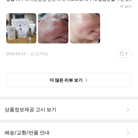
같아요. 세럼을 바르고 흡수시키려 두드리면 착찹감기는게 손끝에
더 보기
서 알수있어요.
피부톤과 결도 밝아지고 매끄러워 지는것을 알수 있어요.
일부러 체험시간을 길게 가지고 리뷰를 쓰려고 마지막날까지 꽉 채
워서 오늘에서야 리뷰를 쓰게 되었어요.
저는 피부과를 한번도 다녀보지 않은 50대 줌마지만 리쥬브네이팅
부스터샷 엠디 세럼은 그런저에게 무슨 시술이라도 한거같은 광채
를 느끼게 해주었어요. 에이피라인이 가격대가 있어서 물론 좋겠지
1
2026.04.24
신고/차단
라는 생각도 했었는데 부스터샷 엠디 세럼은 그동안 쓰던 세럼들하
고는 결이 다르게 느껴졌어요.
맑은 물같은 세럼이 피부를 채워주고 윤기있게 해주는게 참 신기했
습니다.
피부과 시술후 사용하면 효과가 더 증대된다고 하니 더 많은 여성들
더 많은 리뷰 보기
이 찾을것 같아요.
용기도 고급스럽지만 무겁지 않았고 뚜껑을 돌려서 오픈할때 스포
이드 부분이 올라오는 것도 세련되고 멋져요.
그런데 세럼을 쓰기위해 스포이드 누르는곳을 펌핑하고 피부가까
상품정보제공 고시 보기
이 잘 대고 눌러야지 간혹 다른곳으로 슝하고 세럼이 날아가 버려서
주의해야될것 같아요.
한방울 한방울 귀한 세럼이니까요.
물론 다시 사용할 의향도 백프로여서 세럼을 다 사용하고 나면 구매
배송/교환/반품 안내
할 예정이에요.