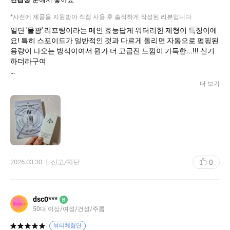
*사전에 제품을 지원받아 직접 사용 후 솔직하게 작성된 리뷰입니다
일단 '물광' 리프팅이라는 메인 효능답게 워터리한 제형이 특징이에
요! 특히 스포이드가 일반적인 것과 다르게 돌리면 자동으로 펌핑된
용량이 나오는 방식이여서 뭔가 더 고급진 느낌이 가득한...!!! 신기
하더라구여
워터리한 제형감이지만 마무리감은 쫀득하게 남는 느낌이 있기 때
더 보기
문에, 심한 편은 아니지만 끈쩍임 불호이신 분들은 조금 아쉬울 수도
있을 것 같아여! 근데 저는 쫜득한 마무리감이 오히려 화장할 때 피
부표현을 더 예쁘게 해주는 효과가 있기도 해서 좋더라구요!! 그래
서 물광인가:D 얇게 여러번 레이어링 해 주면 더 좋은 것 같아욤
약간 저렴이 버전으론 마ㅁㄷ 로즈 리퀴드? 워터리하지만 쫀득한
마무리인! 그치만 부스터샷 엠디 세럼은 세럼이다보니 아무래도 완
0
2026.03.30
신고/차단
전 물보다는 조금 더 점성이 있는 편이라는 점. 워터리 세럼 그 자체
ㅇㅇ 흡수력은 좋은 편이라 마음에 들어요
그리고 제품력에서는 당연히 비싼 값 하는 것 같아요ㅠ 성분이 좋아
dsc0***
B
서 그런가 트러블도 안나고 순하게 올라가는 것 같은!! 계속 쓰다보
50대 이상/여성/건성/주름
면 리프팅 효과도 볼 수 있겠죠..? 요즘 주름이랑 탄력이 또 고민인
데 효과가 좋았으면 좋겠네요ㅎㅎ 한달 리뷰로 돌아오겠습니당
뷰티체험단