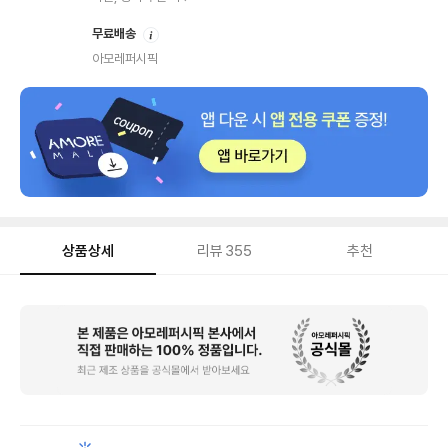
안
무료배송
내
아모레퍼시픽
상품상세
리뷰
355
추천
상
품
상
세