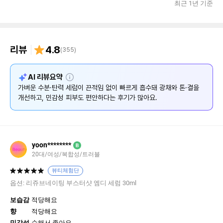
최근 1년 기준
리뷰
4.8
(
355
)
설
AI 리뷰요약
명
가벼운 수분·탄력 세럼이 끈적임 없이 빠르게 흡수돼 광채와 톤·결을
개선하고, 민감성 피부도 편안하다는 후기가 많아요.
yoon********
B
20대/여성/복합성/트러블
뷰티체험단
옵션:
리쥬브네이팅 부스터샷 엠디 세럼 30ml
보습감
적당해요
향
적당해요
민감성
순해서 좋아요