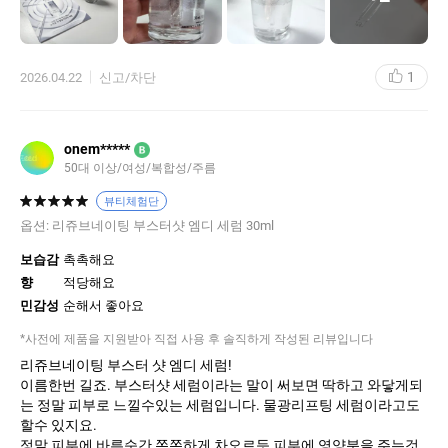
기나 싶더니 이제 적응되었는지 금방 없어지더라고요 다행히 별탈
없이 아직까진 잘사용중입니다 적응이되니 얼굴에 광도 나고 팔자
주름이 엷어진것도 같고 탄력도 생기는거 같고 제일 크게 느끼는점
은 얼굴에 잡티나 홍조도 있지만 그외 피부가 맑아보입니다 전 하얀
1
2026.04.22
신고/차단
피부인데 더하애진거 같기도하고 광이 나다보니 피부 엄청좋아보
입니다 나이는 못속이나 봅니다 목주름이 ㅠ 전 목까지 다 충분히 바
릅니다 확실히 전후가 틀리긴합니다 이제 적응 완료 했으니 다쓸때
까지 충분히 꾸준히 발라볼랍니다 변화가 보이니 찾게되네요
onem*****
B
50대 이상/여성/복합성/주름
뷰티체험단
옵션:
리쥬브네이팅 부스터샷 엠디 세럼 30ml
보습감
촉촉해요
향
적당해요
민감성
순해서 좋아요
*사전에 제품을 지원받아 직접 사용 후 솔직하게 작성된 리뷰입니다
리쥬브네이팅 부스터 샷 엠디 세럼!
이름한번 길죠. 부스터샷 세럼이라는 말이 써보면 딱하고 와닿게되
는 정말 피부로 느낄수있는 세럼입니다. 물광리프팅 세럼이라고도
할수 있지요.
정말 피부에 바른순간 쫀쫀하게 차오르듯 피부에 영양분을 주는것