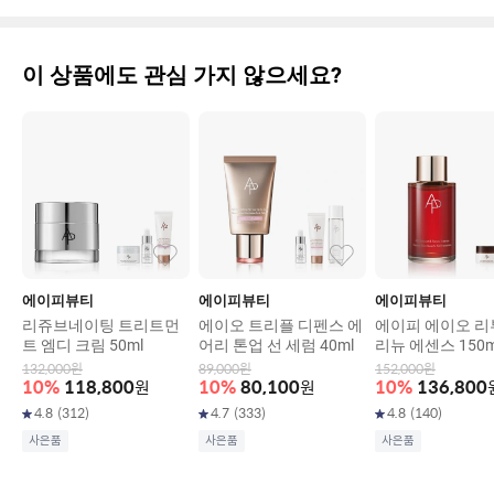
앞으로는 에이피라인도 하나 하나 관심이 더 갈것 같아요.
이 상품에도 관심 가지 않으세요?
에이피뷰티
에이피뷰티
에이피뷰티
리쥬브네이팅 트리트먼
에이오 트리플 디펜스 에
에이피 에이오 리
트 엠디 크림 50ml
어리 톤업 선 세럼 40ml
리뉴 에센스 150m
132,000
원
89,000
원
152,000
원
10
%
118,800
원
10
%
80,100
원
10
%
136,800
4.8
(
312
)
4.7
(
333
)
4.8
(
140
)
사은품
사은품
사은품