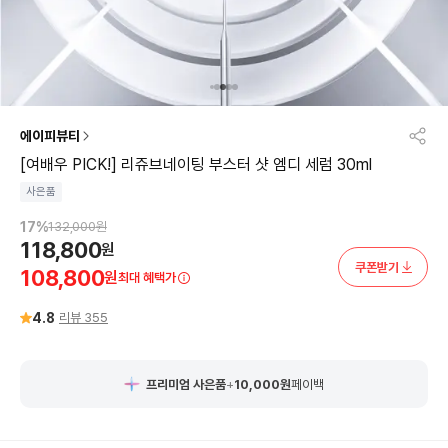
에이피뷰티
[여배우 PICK!] 리쥬브네이팅 부스터 샷 엠디 세럼 30ml
사은품
17
%
132,000
원
118,800
원
쿠폰받기
108,800
원
최대 혜택가
4.8
리뷰
355
프리미엄 사은품
+
10,000
원
페이백