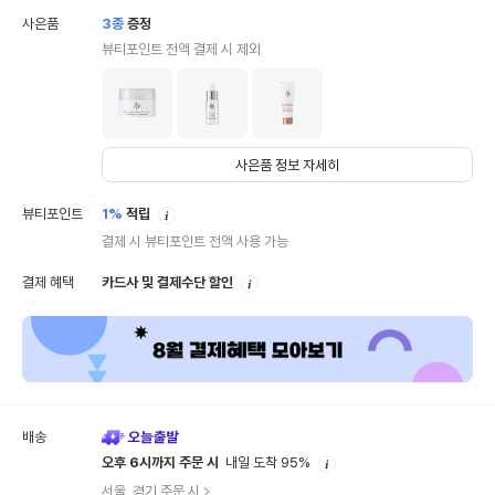
사은품
3
종
증정
뷰티포인트 전액 결제 시 제외
사은품 정보 자세히
안
뷰티포인트
1%
적립
내
결제 시 뷰티포인트 전액 사용 가능
안
결제 혜택
카드사 및 결제수단 할인
내
배송
안
오후 6시까지 주문 시
내일 도착 95%
내
서울, 경기 주문 시