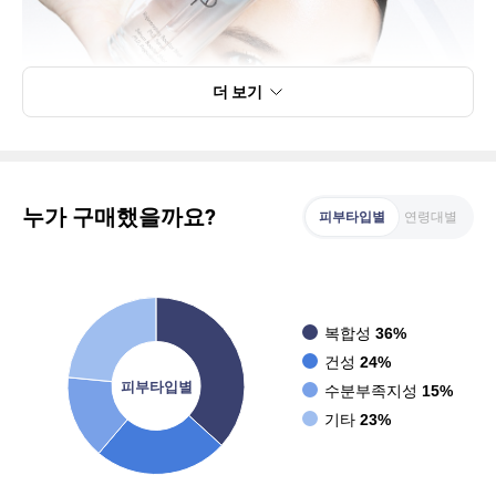
더 보기
누가 구매했을까요?
피부타입별
연령대별
복합성
36%
건성
24%
피부타입별
수분부족지성
15%
기타
23%