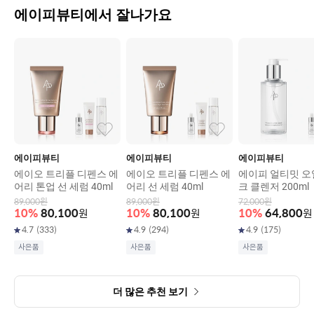
에이피뷰티에서 잘나가요
에이피뷰티
에이피뷰티
에이피뷰티
에이오 트리플 디펜스 에
에이오 트리플 디펜스 에
에이피 얼티밋 오
어리 톤업 선 세럼 40ml
어리 선 세럼 40ml
크 클렌저 200ml
89,000
원
89,000
원
72,000
원
10
%
80,100
원
10
%
80,100
원
10
%
64,800
원
4.7
(
333
)
4.9
(
294
)
4.9
(
175
)
사은품
사은품
사은품
더 많은 추천 보기