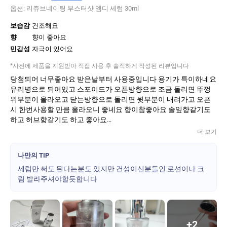
옵션:
리쥬브네이팅 부스터샷 엠디 세럼 30ml
Ap뷰티는 항상 궁금했지만 높은 가격대 때문에 구매는 못 해봤던 브
랜드였는데 체험단 당첨돼서 너무 기뻤습니다ㅠㅠㅠ 거기에 본품
보습감
건조해요
용량 주는 클라스...
향
향이 좋아요
민감성
자극이 있어요
일단 무시무시한 가격이 진입장벽이지만 그만큼 좋은 효능이 많이
들어간 기능성 제품이라는 점에서 여유 있으시면 한번 써보시는 것
*사전에 제품을 지원받아 직접 사용 후 솔직하게 작성된 리뷰입니다
도 좋을 것 같아여!! 돈 많이 벌면 다른 라인들도 사용해보고 싶네요
당첨되어 너무좋아요 받은날부터 사용중입니다 용기가 특이하네요
ㅠ
유리병으로 되어있고 스포이드가 오픈방향으로 조금 돌리면 뚜껑
위부분이 올라오고 닫는방향으로 돌리면 윗부분이 내려가고 오픈
시 한번사용할 만큼 올라오니 좋네요 향이참좋아요 솔잎향같기도
하고 허브향같기도 하고 좋아요
첫날과 둘째날 닥토를한다음 바로 세럼만 일회사용량를 바르는데
더 보기
잘발립니다 오일바르는거처럼 근데 바를수록 쫜득해집니다 흡수시
키고 난뒤 지렁이가 기어가는 느낌이 들어 리프팅이 되나? 싶었는
나만의 TIP
데 둘째날이 지나고 나니 얼굴에 좁쌀처럼 올라오고 이상하다 싶어
세럼만 써도 된다는분도 있지만 건성이신분들인 로션이나 크
사용중단하고 바로 집에있는 에스트라 제품 죄다 꺼내서 스킨 부터
림 발라주셔야할듯합니다
크림까지 트러블 잠재우기위해 일주일정도 에스트라만 집중 사용
하다 보니 괜찮아진듯 해서 다시 사용 저에겐 아마도 세럼만 바르기
엔 건조했던 모양입니다
재사용 첫날부터는 닥토 하고 에스트라 스킨 충분히바르고 이번엔
세럼을 두번씩 발랐고 목까지 다바르고 크림도 발라주니 좁쌀이 생
+
2