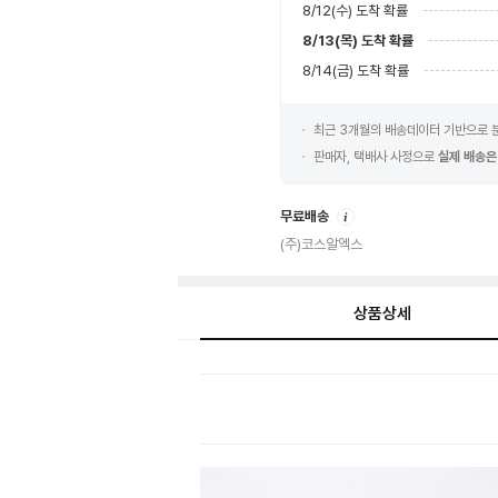
8/12(수)
도착 확률
8/13(목)
도착 확률
8/14(금)
도착 확률
최근 3개월의 배송데이터 기반으로
판매자, 택배사 사정으로
실제 배송은
안
무료배송
내
(주)코스알엑스
상품상세
상
품
상
세