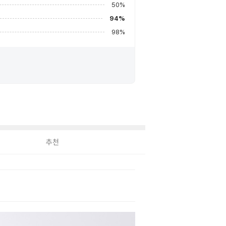
50
%
94
%
98
%
추천