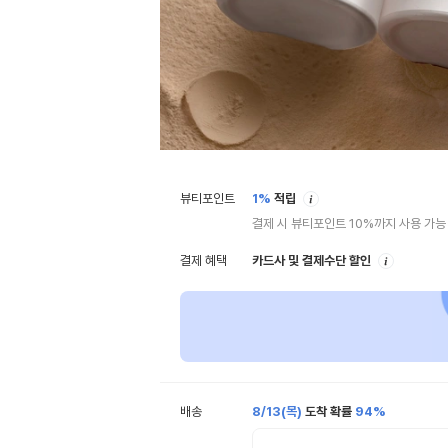
안
뷰티포인트
1%
적립
내
결제 시 뷰티포인트 10%까지 사용 가능
안
결제 혜택
카드사 및 결제수단 할인
내
배송
8/13(목)
도착 확률
94%