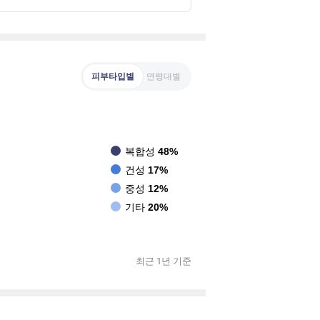
피부타입별
연령대별
복합성
48%
건성
17%
중성
12%
기타
20%
최근 1년 기준