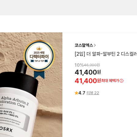
코스알엑스
[2입] 더 알파-알부틴 2 디스컬
10
%
46,000
원
41,400
원
41,400
원
최대 혜택가
4.7
리뷰
22