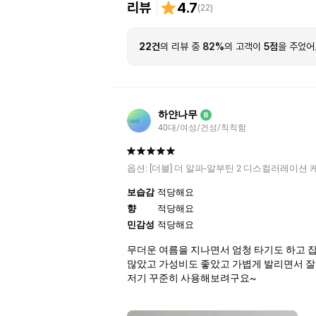
리뷰
4.7
(
22
)
22건
의 리뷰 중
82%
의 고객이
5점
을 주었어
하얀나무
B
40대/여성/건성/칙칙함
옵션:
[더블] 더 알파-알부틴 2 디스컬러레이션 케어
보습감
적당해요
향
적당해요
민감성
적당해요
무더운 여름을 지나면서 엄청 타기도 하고 
많았고 가성비도 좋았고 가볍게 발리면서 잘
저기 꾸준히 사용해보려구요~