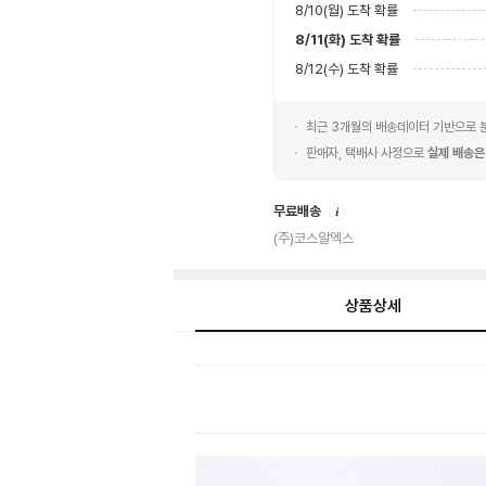
8/10(월)
도착 확률
8/11(화)
도착 확률
8/12(수)
도착 확률
최근 3개월의 배송데이터 기반으로
판매자, 택배사 사정으로
실제 배송은
안
무료배송
내
(주)코스알엑스
상품상세
상
품
상
세