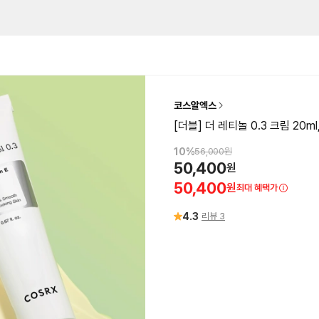
코스알엑스
[더블] 더 레티놀 0.3 크림 20ml
10
%
56,000
원
50,400
원
50,400
원
최대 혜택가
4.3
리뷰
3