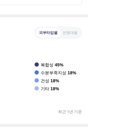
피부타입별
연령대별
복합성
45%
수분부족지성
18%
건성
18%
기타
18%
최근 1년 기준