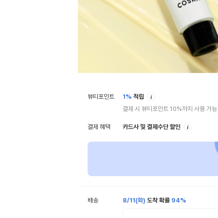
안
뷰티포인트
1%
적립
내
결제 시 뷰티포인트 10%까지 사용 가능
안
결제 혜택
카드사 및 결제수단 할인
내
배송
8/11(화)
도착 확률
94%