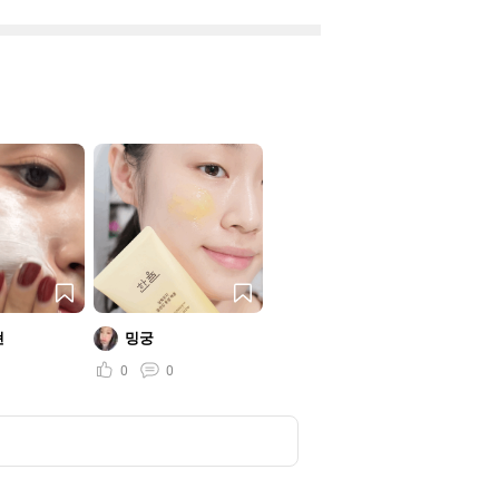
현
밍궁
0
0