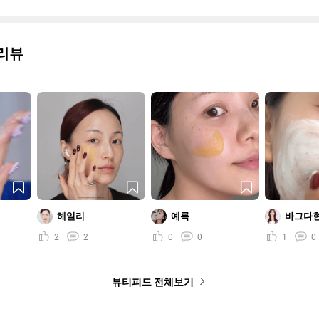
리뷰
헤일리
예록
바그다
2
2
0
0
1
0
뷰티피드 전체보기