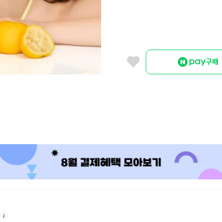
구매
안
내