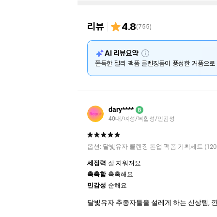
리뷰
4.8
(
755
)
설
AI 리뷰요약
명
쫀득한 젤리 팩폼 클렌징폼이 풍성한 거품으로 
dary****
B
40대/여성/복합성/민감성
옵션:
달빛유자 클렌징 톤업 팩폼 기획세트 (120ml 
세정력
잘 지워져요
촉촉함
촉촉해요
민감성
순해요
달빛유자 추종자들을 설레게 하는 신상템, 