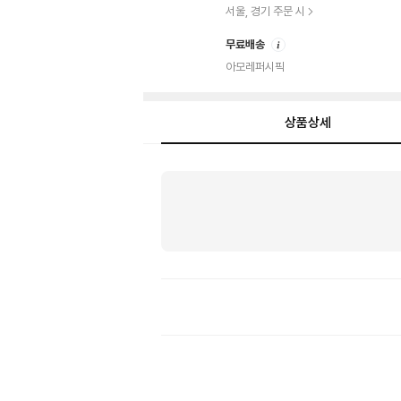
서울, 경기 주문 시
안
무료배송
내
아모레퍼시픽
상품상세
상
품
상
세