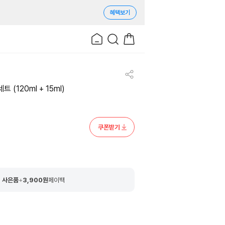
혜택보기
(120ml + 15ml)
쿠폰받기
 사은품
+
3,900
원
페이백