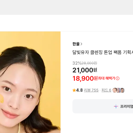
한율
달빛유자 클렌징 톤업 팩폼 기획세트 
32
%
28,000
원
21,000
원
18,900
원
최대 혜택가
4.8
리뷰
755
피드
6
프리미엄