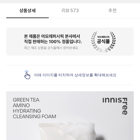
상품상세
리뷰
573
추천
상
품
상
세
아래 이미지를 터치하여 상세정보를 확대해보세요