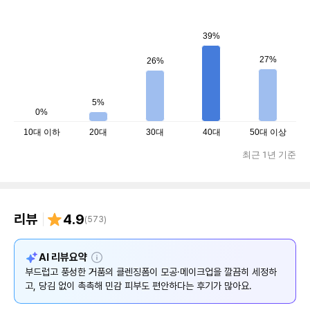
39%
27%
26%
5%
0%
10대 이하
20대
30대
40대
50대 이상
최근 1년 기준
리뷰
4.9
(
573
)
설
AI 리뷰요약
명
부드럽고 풍성한 거품의 클렌징폼이 모공·메이크업을 깔끔히 세정하
고, 당김 없이 촉촉해 민감 피부도 편안하다는 후기가 많아요.