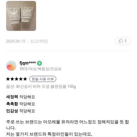
조금만 문질러도 쫀쫀하고 밀도 높은 거품이 풍성하게 올라와 피부
에 자극 없이 부드럽게 롤링됩니다. 세안 후 거울을 보면 거뭇했던
블랙헤드와 요철이 정리되어 피부 결이 매끈매끈하고 환해진 게 눈
으로 바로 보여요.
미끌거리거나 잔여감 없이 산뜻하고 드득하게 마무리되니, 매일 깨
1
2026.06.15
신고/차단
끗한 모공 케어를 원한다면 무조건 추천합니다.
거기다가 원플원?!?!?! 못참죠.
fjqm****
B
30대/여성/복합성/민감성
한달 사용 리뷰
옵션:
화산송이 바하 모공 클렌징폼 150g
세정력
적당해요
촉촉함
적당해요
민감성
적당해요
주로 쓰는 브랜드는 아모레몰 유저라면 어느정도 정해져있을 듯 합
니다.
저는 몇가지 브랜드와 특정라인들이 있는데요,