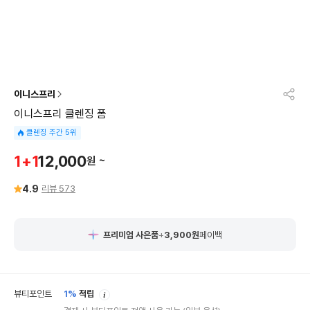
이니스프리
이니스프리 클렌징 폼
클렌징 주간 5위
12,000
1+1
원
~
4.9
리뷰
573
프리미엄 사은품
+
3,900
원
페이백
안
뷰티포인트
1%
적립
내