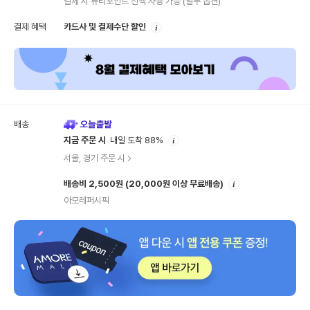
결제 시 뷰티포인트 전액 사용 가능
(일부 옵션)
안
결제 혜택
카드사 및 결제수단 할인
내
배송
안
지금 주문 시
내일 도착 88%
내
서울, 경기 주문 시
안
배송비 2,500원
(20,000원 이상 무료배송)
내
아모레퍼시픽