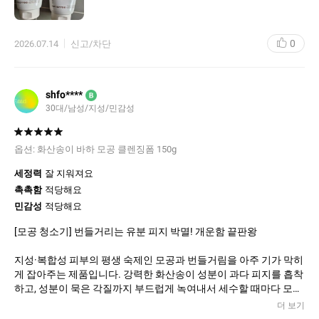
​모공 고민이 많고 피지고민이라면 강력 추천하는 이니스프리 화산
송이 BHA 모공 클렌징 폼! 꾸준히 사용하면 피부 변화를 확실히 느
낄 수 있을 거예요.
0
2026.07.14
신고/차단
shfo****
B
30대/남성/지성/민감성
옵션:
화산송이 바하 모공 클렌징폼 150g
세정력
잘 지워져요
촉촉함
적당해요
민감성
적당해요
[모공 청소기] 번들거리는 유분 피지 박멸! 개운함 끝판왕
지성·복합성 피부의 평생 숙제인 모공과 번들거림을 아주 기가 막히
게 잡아주는 제품입니다. 강력한 화산송이 성분이 과다 피지를 흡착
하고, 성분이 묵은 각질까지 부드럽게 녹여내서 세수할 때마다 모공
속이 대청소되는 기분이에요.
더 보기