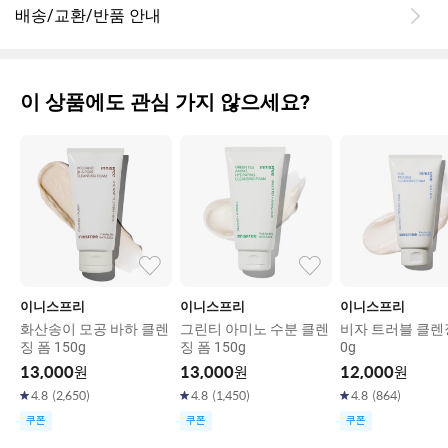
배송/교환/반품 안내
이 상품에도 관심 가지 않으세요?
이니스프리
이니스프리
이니스프리
화산송이 모공 바하 클렌
그린티 아미노 수분 클렌
비자 트러블 클렌징
징 폼 150g
징 폼 150g
0g
13,000
원
13,000
원
12,000
원
4.8
(
2,650
)
4.8
(
1,450
)
4.8
(
864
)
쿠폰
쿠폰
쿠폰