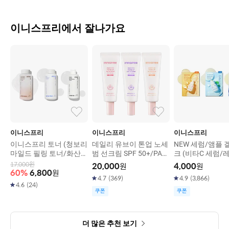
이니스프리에서 잘나가요
이니스프리
이니스프리
이니스프리
이니스프리 토너 (청보리
데일리 유브이 톤업 노세
NEW 세럼/앰플 
마일드 필링 토너/화산송
범 선크림 SPF 50+/PA+
크 (비타C 세럼/
이 파하 모공 매끈결 토
+++ (핑크/라벤더/베이
시카 흔적 앰플/레
17,000
원
20,000
원
4,000
원
너/비자 트러블 토너)
지) 50ml
DRN 앰플)
60
%
6,800
원
4.7
(
369
)
4.9
(
3,866
)
4.6
(
24
)
쿠폰
쿠폰
더 많은 추천 보기