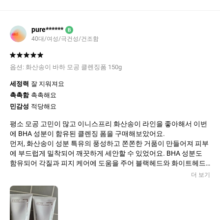
pure******
B
40대/여성/극건성/건조함
옵션:
화산송이 바하 모공 클렌징폼 150g
세정력
잘 지워져요
촉촉함
촉촉해요
민감성
적당해요
평소 모공 고민이 많고 이니스프리 화산송이 라인을 좋아해서 이번
에 BHA 성분이 함유된 클렌징 폼을 구매해보았어요.
​먼저, 화산송이 성분 특유의 풍성하고 쫀쫀한 거품이 만들어져 피부
에 부드럽게 밀착되어 깨끗하게 세안할 수 있었어요. BHA 성분도
함유되어 각질과 피지 케어에 도움을 주어 블랙헤드와 화이트헤드
를 완화시키는 데 효과적이었어요. 특히 모공 속 노폐물까지 깨끗하
더 보기
게 제거해주어 피부가 매끈해진 느낌을 받을 수 있었어요.
​세안 후에도 당김 없이 촉촉하게 마무리되어 피부가 편안했고, 은은
한 허브 향이 기분까지 맑게 만들어주어 매일 사용하기에도 부담 없
는 제품이었어요.