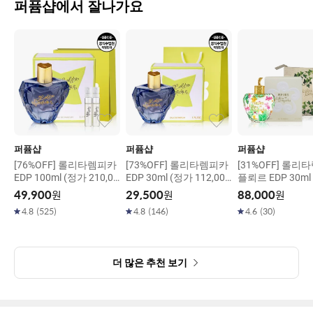
퍼퓸샵에서 잘나가요
퍼퓸샵
퍼퓸샵
퍼퓸샵
[76%OFF] 롤리타렘피카
[73%OFF] 롤리타렘피카
[31%OFF] 롤리
EDP 100ml (정가 210,00
EDP 30ml (정가 112,000
플뢰르 EDP 30ml
0원)
원)
28,000원)
49,900
원
29,500
원
88,000
원
4.8
(
525
)
4.8
(
146
)
4.6
(
30
)
더 많은 추천 보기