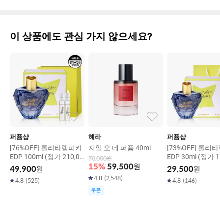
이 상품에도 관심 가지 않으세요?
퍼퓸샵
헤라
퍼퓸샵
[76%OFF] 롤리타렘피카
지일 오 데 퍼퓸 40ml
[73%OFF] 롤리
EDP 100ml (정가 210,00
EDP 30ml (정가 1
70,000
원
0원)
원)
15
%
59,500
원
49,900
원
29,500
원
4.8
(
2,548
)
4.8
(
525
)
4.8
(
146
)
쿠폰