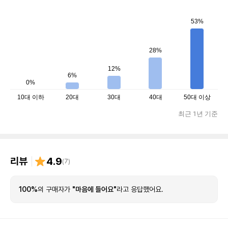
53%
28%
12%
6%
0%
10대 이하
20대
30대
40대
50대 이상
최근 1년 기준
리뷰
4.9
(
7
)
100%
의 구매자가
"마음에 들어요"
라고 응답했어요.