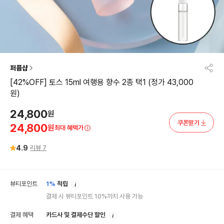
퍼퓸샵
[42%OFF] 토스 15ml 여행용 향수 2종 택1 (정가 43,000
원)
24,800
원
쿠폰받기
24,800
원
최대 혜택가
4.9
리뷰
7
안
뷰티포인트
1%
적립
내
결제 시 뷰티포인트 10%까지 사용 가능
안
결제 혜택
카드사 및 결제수단 할인
내