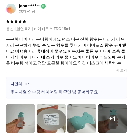
jeon*******
B
30대/여성
옵션:
[할인특가] 베이비토스 EDC 15ml
은은한 베이비파우더향이에요 평소 너무 진한 향수는 머리가 아픈
지라 은은하게 뿌릴 수 있는 향수를 찾다가 베이비토스 향수 구매했
어요 여행용이라 휴대성이 좋구요 파우치는 물론 주머니에 쏘옥 들
어가서 아무때나 꺼내 쓰기 너무 좋아요 베이비파우더 느낌에 무거
운 비누향 섞이고 정말 포근한 향이에요 약간 머스크에 세탁비누 냄
새 납니다
더 보기
나만의 TIP
우디계열 향수랑 레이어링 해주면 넘 좋더라구요
+
1