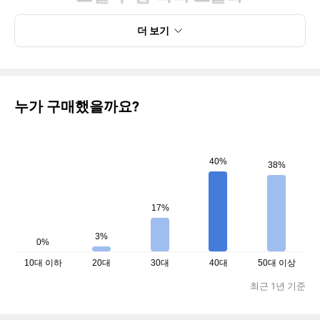
더 보기
누가 구매했을까요?
40%
38%
17%
3%
0%
10대 이하
20대
30대
40대
50대 이상
최근 1년 기준