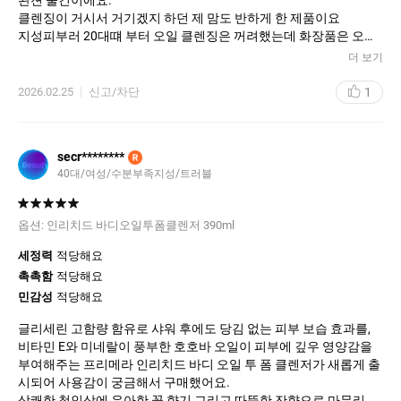
클렌징이 거시서 거기겠지 하던 제 맘도 반하게 한 제품이요
지성피부러 20대떄 부터 오일 클렌징은 꺼려했는데 화장품은 오일
로 지우고 폼으로 이중 세안하라 하더라구요..
더 보기
물론 사람마다 다르겠지만.
지금 이건은 그 둘의 장점만 몰아둔! 효자템~ 재구매 의사있고
1
2026.02.25
신고/차단
씻고 나서도 자극적이지 않고 뽀득하고 개운한 느낌이요~
secr********
R
40대/여성/수분부족지성/트러블
옵션:
인리치드 바디오일투폼클렌저 390ml
세정력
적당해요
촉촉함
적당해요
민감성
적당해요
글리세린 고함량 함유로 샤워 후에도 당김 없는 피부 보습 효과를,
비타민 E와 미네랄이 풍부한 호호바 오일이 피부에 깊우 영양감을
부여해주는 프리메라 인리치드 바디 오일 투 폼 클렌저가 새롭게 출
시되어 사용감이 궁금해서 구매했어요.
상쾌한 첫인상에 우아한 꽃 향기 그리고 따뜻한 잔향으로 마무리되