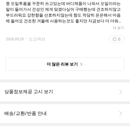
중 오일투폼을 꾸준히 쓰고있는데 바디제품이 나와서 오일이라는
말이 들어가서 건성인 제게 맞겠다싶어 구매했는데 건조하지않고
부드러워요 강한향을 선호하지않는데 향도 적당히 은은해서 마음
에 들어요 건조한 겨울에 사용하는것도 좋지만 지금보다 더 더워지
면 아침 저녁으로 씻는 횟수가 많을건데 이럴때 써도 괜찮을거 같아
더 보기
요 다른 더 괜찮은 상품이 나오지않는다면 꾸준히 이 상품을 쓸거에
요
0
2026.05.29
신고/차단
한동안은
더 많은 리뷰 보기
상품정보제공 고시 보기
배송/교환/반품 안내