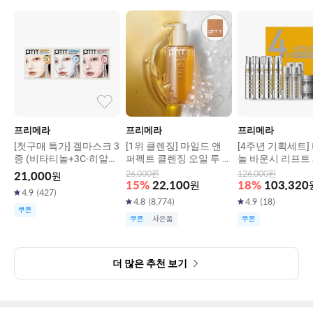
프리메라
프리메라
프리메라
[첫구매 특가] 겔마스크 3
[1위 클렌징] 마일드 앤
[4주년 기획세트]
종 (비타티놀+3C-히알루
퍼펙트 클렌징 오일 투 폼
놀 바운시 리프트 
론산+피디알엔)
200ml
0G X4입
26,000
원
126,000
원
21,000
원
15
%
22,100
원
18
%
103,320
4.9
(
427
)
4.8
(
8,774
)
4.9
(
18
)
쿠폰
쿠폰
사은품
쿠폰
더 많은 추천 보기