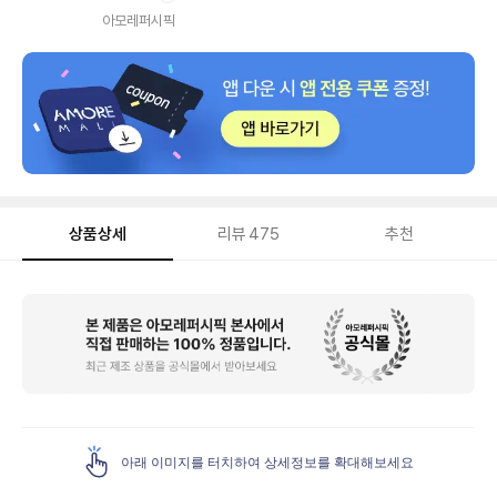
내
아모레퍼시픽
상품상세
리뷰
475
추천
상
품
상
세
아래 이미지를 터치하여 상세정보를 확대해보세요