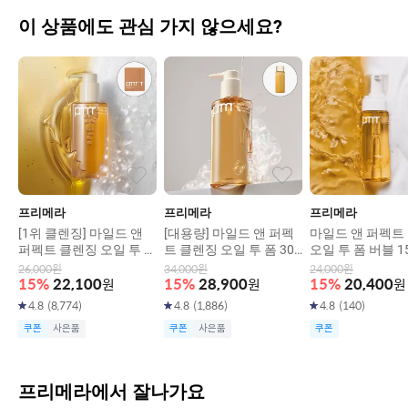
이 상품에도 관심 가지 않으세요?
프리메라
프리메라
프리메라
[1위 클렌징] 마일드 앤
[대용량] 마일드 앤 퍼펙
마일드 앤 퍼펙트
퍼펙트 클렌징 오일 투 폼
트 클렌징 오일 투 폼 300
오일 투 폼 버블 15
200ml
ml
26,000
원
34,000
원
24,000
원
15
%
22,100
원
15
%
28,900
원
15
%
20,400
원
4.8
(
8,774
)
4.8
(
1,886
)
4.8
(
140
)
쿠폰
사은품
쿠폰
사은품
쿠폰
프리메라에서 잘나가요