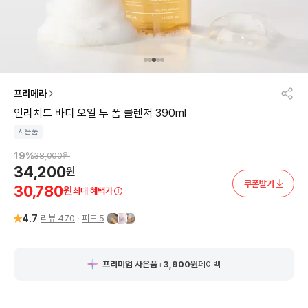
프리메라
인리치드 바디 오일 투 폼 클렌저 390ml
사은품
19
%
38,000
원
34,200
원
쿠폰받기
30,780
원
최대 혜택가
4.7
리뷰
470
피드
5
프리미엄 사은품
+
3,900
원
페이백