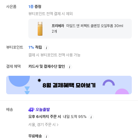
사은품
1
종
증정
뷰티포인트 전액 결제 시 제외
프리메라
마일드 앤 퍼펙트 클렌징 오일투폼 30ml
2
개
안
뷰티포인트
1%
적립
내
결제 시 뷰티포인트 전액 사용 가능
안
결제 혜택
카드사 및 결제수단 할인
내
배송
안
오후 6시까지 주문 시
내일 도착 95%
내
서울, 경기 주문 시
안
무료배송