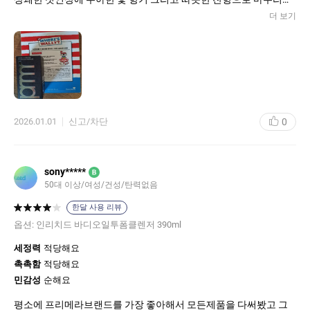
는 플로럴 우디 머스크향이 샤워 후에도 지속되어 좋아요.
더 보기
0
2026.01.01
신고/차단
sony*****
B
50대 이상/여성/건성/탄력없음
한달 사용 리뷰
옵션:
인리치드 바디오일투폼클렌저 390ml
세정력
적당해요
촉촉함
적당해요
민감성
순해요
평소에 프리메라브랜드를 가장 좋아해서 모든제품을 다써봤고 그