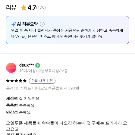
리뷰
4.7
(
470
)
설
AI 리뷰요약
명
오일 투 폼 바디 클렌저가 풍성한 거품으로 순하게 세정하고 촉촉하게
마무리돼, 은은한 머스크 향에 만족한다는 후기가 많아요.
deux***
B
40대/여성/수분부족지성/모공
한달 사용 리뷰
옵션:
인리치드 바디오일투폼클렌저 390ml
세정력
잘 지워져요
촉촉함
촉촉해요
민감성
순해요
오일투폼 제품들이 속속들이 나오긴 하는데 첫 구매는 프리메라 요
고요고
완젼 물건이에요.