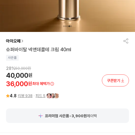
아이오페
슈퍼바이탈 넥앤데콜테 크림 40ml
사은품
28
%
50,000
원
40,000
원
쿠폰받기
36,000
원
최대 혜택가
4.8
리뷰
938
피드
5
프리미엄 사은품
+
3,900
원
페이백