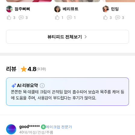
점주삐삐
베리뮤트
민잉
3
3
1
1
3
3
뷰티피드 전체보기
리뷰
4.8
(
938
)
설
AI 리뷰요약
명
쫀쫀한 목·데콜테 크림이 끈적임 없이 흡수되어 보습과 목주름 케어 등
에 도움을 주며, 사용감이 부드럽다는 후기가 많아요.
good******
B
메이크업 전문가
40대/여성/건성/주름