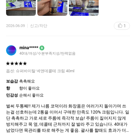
로조 만족하면 사용중이에요
끈적이지 않는다는게 가장 와닿네요
목 주릎은 체감될때는 깊어진거라 하던데 펴지는거 기대하기보다
지금보다 더 나빠지지 않는걸로 만족하며 사용할 생각이에요😊
1
2026.06.09
신고/차단
mina*****
B
40대/여성/수분부족지성/탄력없음
옵션:
슈퍼바이탈 넥앤데콜테 크림 40ml
보습감
촉촉해요
향
향이 좋아요
민감성
순해서 좋아요
벌써 두통째!! 제가 나름 코덕이라 화장품은 여러가지 돌아가며 쓰
는걸 선호하는데 2통을 이어서 구매한 만족도 120% 크림입니다. 일
단 촉촉하고 가로 세로 주름에 즉각적 보습! 주름이 짙어지지 않게
방지해주고 목 옆, 데콜테 근처까지 잘 발라 주고 있습니다. 40대가
넘었다면 목관리를 따로 해주는 게 좋음. 괄사를 할때도 효과가 더