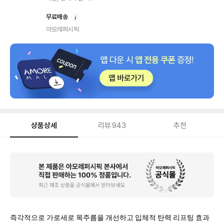
안
무료배송
내
아모레퍼시픽
상품상세
리뷰
943
추천
상
품
상
세
즉각적으로 가로세로 목주름을 개선하고 입체적 탄력 리프팅 효과