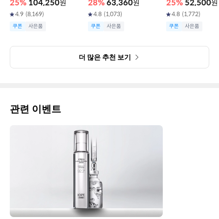
25
%
104,250
원
28
%
63,360
원
25
%
52,500
원
4.9
(
8,169
)
4.8
(
1,073
)
4.8
(
1,772
)
쿠폰
사은품
쿠폰
사은품
쿠폰
사은품
더 많은 추천 보기
관련 이벤트