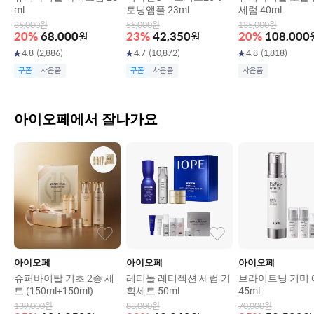
ml
토닝앰플 23ml
세럼 40ml
85,000
원
55,000
원
135,000
원
20
%
68,000
원
23
%
42,350
원
20
%
108,000
4.8
(
2,886
)
4.7
(
10,872
)
4.8
(
1,818
)
쿠폰
사은품
쿠폰
사은품
사은품
아이오페에서 잘나가요
아이오페
아이오페
아이오페
슈퍼바이탈 기초 2종 세
레티놀 레티젝션 세럼 기
브라이트닝 기미
트 (150ml+150ml)
획세트 50ml
45ml
139,000
원
88,000
원
70,000
원