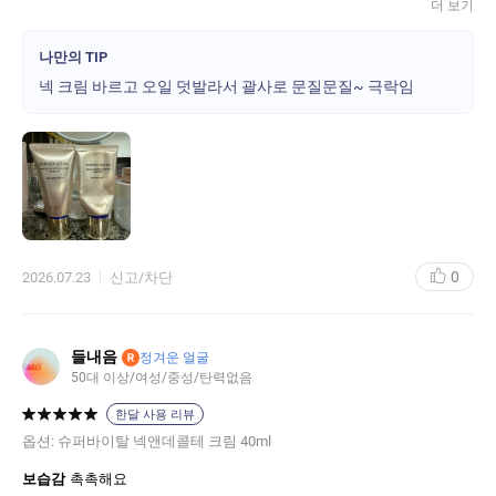
즉각적인 느낌이고요. 아모레 퍼시픽 공식몰에서 단기간에 제일 높
더 보기
은 등급까지 찍었는데 (무진장 사봤다는 말임;;;) 슈퍼바이탈 넥 크림
이 재구매 일순위였어요. 발림성, 향, 보습감, 유수분 밸런스, 주름 효
나만의 TIP
과... 클라랑스 찜쪄먹을 정도.. 물론 그건 또 좀 다른 결이긴 합니다
넥 크림 바르고 오일 덧발라서 괄사로 문질문질~ 극락임
만 (프랑스 화장품 특유의 느낌적인 느낌) 공식몰에 넥크림은 이거
하나인거 같은데... 다른 메스티지/프레스티지 라인에서도 넥크림
만들어주세요. 여러가지 써보고 싶어요!
0
2026.07.23
신고/차단
들내음
R
정겨운 얼굴
50대 이상/여성/중성/탄력없음
한달 사용 리뷰
옵션:
슈퍼바이탈 넥앤데콜테 크림 40ml
보습감
촉촉해요