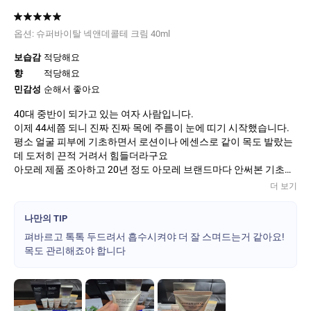
옵션:
슈퍼바이탈 넥앤데콜테 크림 40ml
보습감
적당해요
향
적당해요
민감성
순해서 좋아요
40대 중반이 되가고 있는 여자 사람입니다.
이제 44세쯤 되니 진짜 진짜 목에 주름이 눈에 띠기 시작했습니다.
평소 얼굴 피부에 기초하면서 로션이나 에센스로 같이 목도 발랐는
데 도저히 끈적 거려서 힘들더라구요
아모레 제품 조아하고 20년 정도 아모레 브랜드마다 안써본 기초가
없습니다.
더 보기
헤라, 설화수, 프리메라, 에스트라, 라네즈, 아이오페등...
현재는 헤라, 설화수, 아이오페, 에스트라 기초라인 낮,밤, 계절별로
나만의 TIP
피부상태 별로 사용중인데 그리고 보니 목은...
펴바르고 톡톡 두드려서 흡수시켜야 더 잘 스며드는거 같아요!
별신경 없이 그냥 되는데로 사용했다 안했다 했는데 이젠 안되겠다
목도 관리해죠야 합니다
싶어서 맘 먹고 목 전용 기초 구매해봅니다.
지금 3주정도 사용중이고 우선 얼굴에 사용하는 기초와는 다르게
목에 펴바르고 톡톡~~ 스며듭니다.
쏵~끈적임 없고 느낌이 프라이머 바른듯한 느낌이에요
주름은 딱히 없어졌다고 현재는 느끼지 못했지만 사용감자체 만으