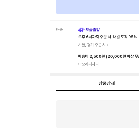
배송
오후 6시까지 주문 시
내일 도착 95%
서울, 경기 주문 시
배송비 2,500원
(20,000원 이상 
아모레퍼시픽
상품상세
상
품
상
세