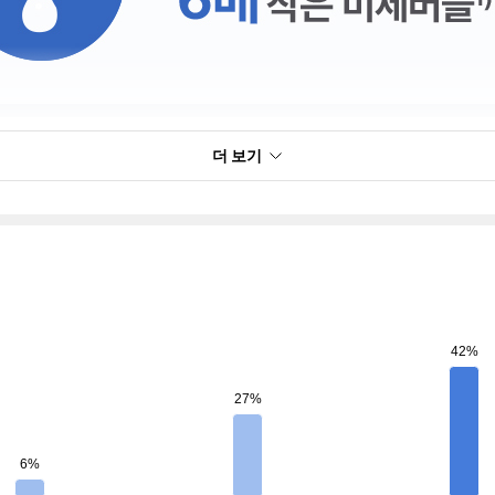
더 보기
42%
27%
6%