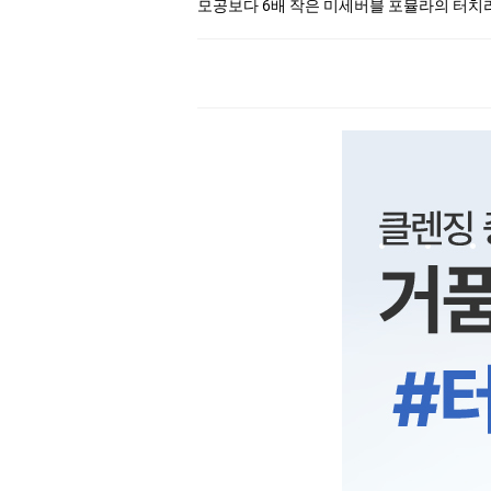
모공보다 6배 작은 미세버블 포뮬라의 터치