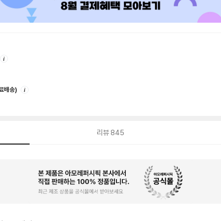
안
내
안
무료배송)
내
리뷰
845