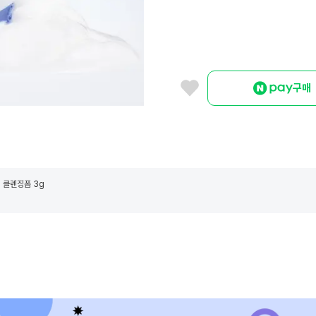
구매
 클렌징폼 3g