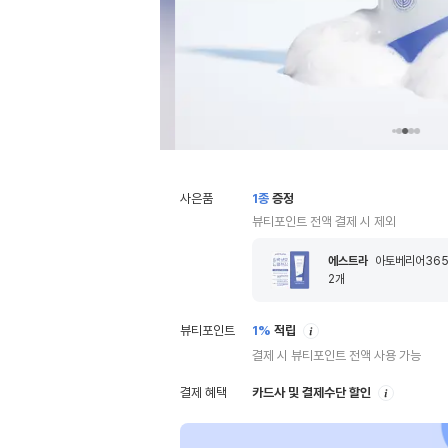
사은품
1
종
증정
뷰티포인트 전액 결제 시 제외
에스트라
아토베리어365
2
개
안
뷰티포인트
1%
적립
내
결제 시 뷰티포인트 전액 사용 가능
안
결제 혜택
카드사 및 결제수단 할인
내