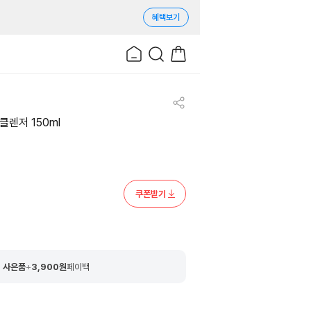
혜택보기
클렌저 150ml
쿠폰받기
 사은품
+
3,900
원
페이백