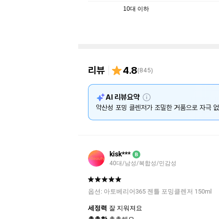
10대 이하
리뷰
4.8
(
845
)
설
AI 리뷰요약
명
약산성 포밍 클렌저가 조밀한 거품으로 자극 없
kisk***
B
40대/남성/복합성/민감성
옵션:
아토베리어365 젠틀 포밍클렌저 150ml
세정력
잘 지워져요