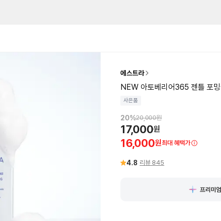
에스트라
NEW 아토베리어365 젠틀 포밍
사은품
20
%
20,000
원
17,000
원
16,000
원
최대 혜택가
4.8
리뷰
845
프리미엄