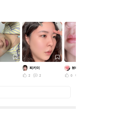
찌키미
뷰티러뷰어
정
2
2
0
0
3