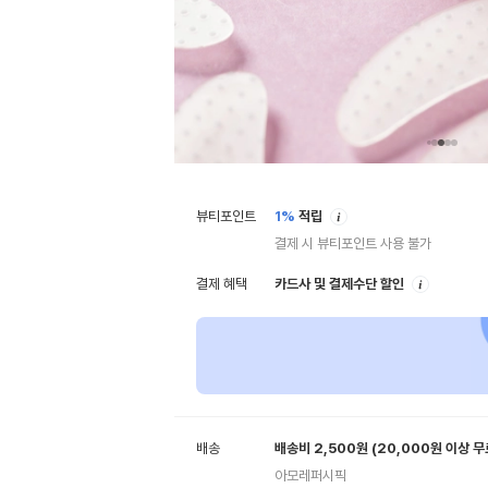
안
뷰티포인트
1%
적립
내
결제 시 뷰티포인트 사용 불가
안
결제 혜택
카드사 및 결제수단 할인
내
배송
배송비 2,500원
(20,000원 이상 
아모레퍼시픽