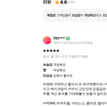
리뷰
4.6
(
734
)
복합성
고객님들이
보습감
이
적당해요
라고 응
ll92****
B
50대 이상/여성/건성/탄력없음
옵션:
올 케어 도트 주름패치 40매
보습감
적당해요
향
적당해요
민감성
순해서 좋아요
라방때 구매하고 좋아서 또 재구매했어요~!!
지고 메이크업이 끼어서 고민인데 요즘같은
주름 개선 효과를 기대해볼수 있을거 같아요
🌱PDRN, 바쿠치올, 아데노신, 콜라겐, 펩타이드 등 주름, 안티에이징으로 알법한 성분을 다 때려넣은 점과 주름개선 기능성 화장품이라는 점이 믿음이 가서 좋았어