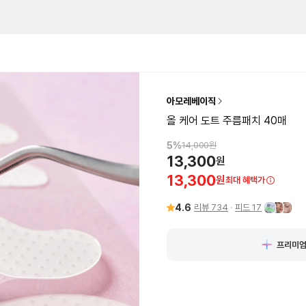
아모레베이직
올 케어 도트 주름패치 40매
5
%
14,000
원
13,300
원
13,300
원
최대 혜택가
4.6
리뷰
734
피드
17
프리미엄