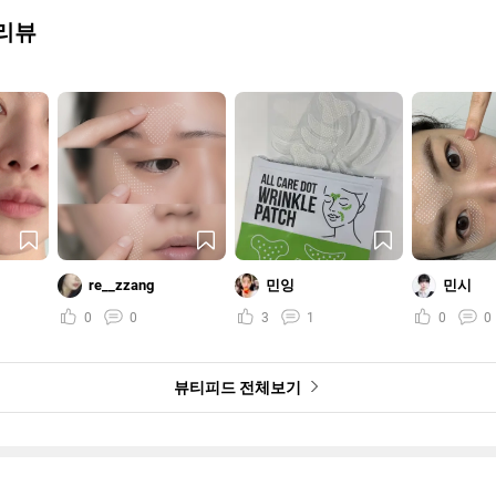
리뷰
re__zzang
민잉
민시
0
0
3
1
0
0
뷰티피드 전체보기