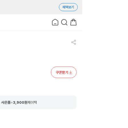
혜택보기
쿠폰받기
 사은품
+
3,900
원
페이백