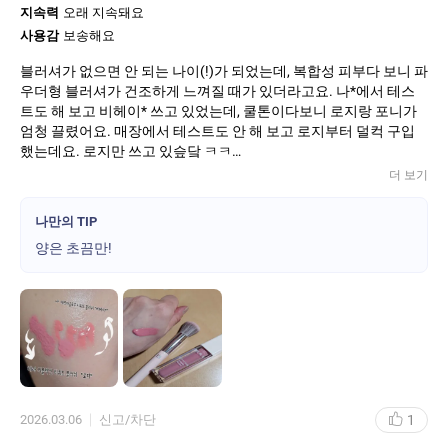
지속력
오래 지속돼요
사용감
보송해요
블러셔가 없으면 안 되는 나이(!)가 되었는데, 복합성 피부다 보니 파
우더형 블러셔가 건조하게 느껴질 때가 있더라고요. 나*에서 테스
트도 해 보고 비헤이* 쓰고 있었는데, 쿨톤이다보니 로지랑 포니가
엄청 끌렸어요. 매장에서 테스트도 안 해 보고 로지부터 덜컥 구입
했는데요. 로지만 쓰고 있슾닼 ㅋㅋ
아마 두 제품 비교해 보신 분들 많을 걸요?
더 보기
일단 비헤이@랑 비교해 보면..
둘다 데일리템으로 나쁘진 않아요! 그런데 21호 이하의 밝은 톤 쿨
나만의 TIP
톤 피부에 바쁜 아침 시간에 막(?) 때려 쓰기에는 로지가 진짜 부담
양은 초끔만!
없어요!
비헤이@는 양 조절 필수입니다...잘못하면 낮부터 만취쓰~ 그래서
일부러 사진도 두 가지 색상 같이 올려서 찍어 봤슴다. (올린 김에 섞
어 봤는데, 섞으니까 또 나쁘지 않아요~¿ㅋㅋ)
지금 포니도 사려고 드릉드릉함다. 요게, 나@이랑 다르게 피부이올
렸을 때 약간의 쿨링감 같은 게 있어요. 저만 느끼는 건가요? 브러쉬
로 톡톡 올리면 시원한 느낌이 화아 퍼지면서 원래 혈색처럼 착붙어
요! 파우더형처럼 모공 부각도 없고, 지속력도 말모!
1
2026.03.06
신고/차단