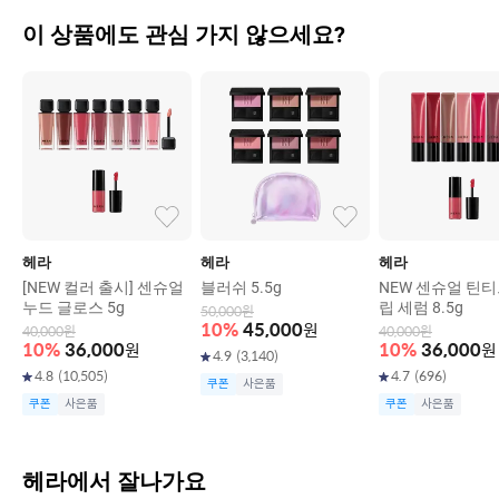
이 상품에도 관심 가지 않으세요?
헤라
헤라
헤라
[NEW 컬러 출시] 센슈얼
블러쉬 5.5g
NEW 센슈얼 틴티
누드 글로스 5g
립 세럼 8.5g
50,000
원
10
%
45,000
원
40,000
원
40,000
원
10
%
36,000
원
10
%
36,000
원
4.9
(
3,140
)
4.8
(
10,505
)
4.7
(
696
)
쿠폰
사은품
쿠폰
사은품
쿠폰
사은품
헤라에서 잘나가요