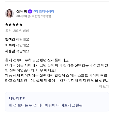
아, 같이 온 브러쉬요!!! 왜 따로 판매 안 하세요?? 예??? 파세요!!! 빨
리 파세요! 팔아 주세요!!! 팔아 주세요 제발 ㅜㅜ
선대희
W
뷰티 크리에이터
30대/여성/복합성/칙칙함
옵션:
203호 베베
발색감
적당해요
지속력
적당해요
사용감
적당해요
출시 전부터 무척 궁금했던 신제품이에요.
여러 색상들 사이에서 고민 끝에 베베 컬러를 선택했는데 정말 탁월
한 선택이었습니다. 너무 예뻐요!
제품 상세 페이지에는 설렘처럼 말갛게 스미는 소프트 베이비 핑크
라고 소개되었는데, 실제 제 볼에는 약간 누디 베이지 한 방울 섞인
베이비 핑크로 표현됩니다.
더 보기
흰끼가 섞여 뽀용해지려다 차분한 누디 베이지가 들어가 수줍은듯
맑은 복숭아 속살처럼 발색되는 묘한 매력이 있어요.
나만의 TIP
수분 세럼 포뮬라 덕분에 건조함 없이 촉촉하게, 그렇지만 번들거리
한 겹 보다는 두 겹 레이어링이 더 예쁘게 표현됨
지 않고요.
피부에 맑고 선명하게 스미는 생기와 혈색이 정말 섬세해요!