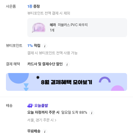
사은품
1
종
증정
뷰티포인트 전액 결제 시 제외
헤라
마블러스 PVC 파우치
1
개
안
뷰티포인트
1%
적립
내
결제 시 뷰티포인트 전액 사용 가능
안
결제 혜택
카드사 및 결제수단 할인
내
배송
안
오늘 자정까지 주문 시
일요일 도착 88%
내
서울, 경기 주문 시
안
무료배송