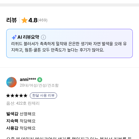
리뷰
4.8
(
469
)
설
AI 리뷰요약
명
리퀴드 블러셔가 촉촉하게 밀착돼 은은한 생기와 자연 발색을 오래 유
지하고, 웜톤·쿨톤 모두 만족도가 높다는 후기가 많아요.
anni****
B
20대/여성/건성/건조함
한달 사용 리뷰
옵션:
422호 란제리
발색감
선명해요
지속력
적당해요
사용감
적당해요
요즘 제 데일리 메이크업의 생기를 책임지고 있는 블러셔 리뷰를 들