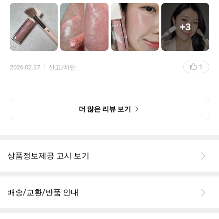
손 끝이나 핑거 퍼프로 블렌딩해도 좋지만 저는 구매시 함께 받은 전
용 브러쉬를 활용해 펴발라보았어요.
정말 맑고 은은한 수채화처럼 표현되더라구요.
+
3
한 겹, 두 겹 얇게 쌓을수록 더욱 예쁘게 올라온답니다.
상세 페이지 발색컷만 보고 골랐는데 정말 마음에 들어요.
1
2026.02.27
신고/차단
더 많은 리뷰 보기
상품정보제공 고시 보기
배송/교환/반품 안내