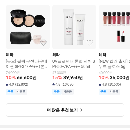
헤라
헤라
헤라
[듀오] 블랙 쿠션 파운데
UV프로텍터 톤업 피치 S
[NEW 컬러 출시]
이션 SPF34/PA++ (본품
PF50+/PA++++ 50ml
누드 글로스 5g
15g+리필15g)
74,000
원
47,000
원
40,000
원
10
%
66,600
원
15
%
39,950
원
10
%
36,000
원
4.9
(
12,892
)
4.8
(
13,030
)
4.8
(
10,505
)
쿠폰
사은품
쿠폰
사은품
쿠폰
사은품
더 많은 추천 보기