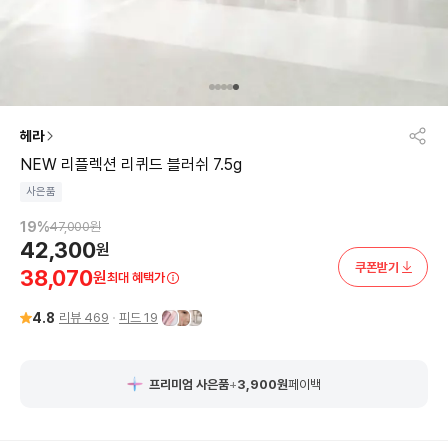
헤라
NEW 리플렉션 리퀴드 블러쉬 7.5g
사은품
19
%
47,000
원
42,300
원
쿠폰받기
38,070
원
최대 혜택가
4.8
리뷰
469
피드
19
프리미엄 사은품
+
3,900
원
페이백