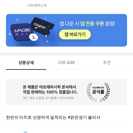
내
아모레퍼시픽
상품상세
리뷰
488
추천
상
품
상
세
한번의 터치로 선명하게 밀착되는 #맑은생기 블러셔