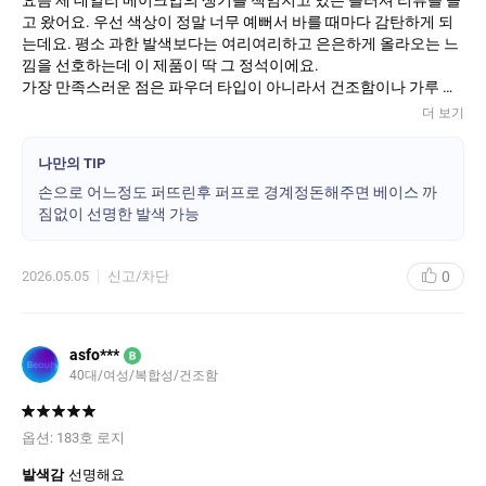
고 왔어요. 우선 색상이 정말 너무 예뻐서 바를 때마다 감탄하게 되
는데요. 평소 과한 발색보다는 여리여리하고 은은하게 올라오는 느
낌을 선호하는데 이 제품이 딱 그 정석이에요.
​가장 만족스러운 점은 파우더 타입이 아니라서 건조함이나 가루 날
림이 전혀 없다는 거예요. 제형 자체가 촉촉함을 머금고 있어 피부
더 보기
에 닿는 순간 부드럽게 밀착되는데, 마치 맑은 수채화처럼 발색되어
얼굴이 투명해 보이는 효과가 있어요.
나만의 TIP
​보통 이런 제형은 자칫하면 뭉침이 생기거나 공들여 바른 베이스가
손으로 어느정도 퍼뜨린후 퍼프로 경계정돈해주면 베이스 까
까질까 봐 걱정되곤 하잖아요? 그런데 이 제품은 여러 번 레이어링
짐없이 선명한 발색 가능
해도 베이스 까짐 없이 매끄럽게 올라가고, 손가락으로 톡톡 두드려
주기만 해도 경계 없이 자연스럽게 펴 발라집니다.
​답답한 느낌 없이 맑은 생기를 더하고 싶은 분들, 특히 피부 속부터
0
2026.05.05
신고/차단
차오르는듯한 은은한 광을 좋아하시는 분들께 강력 추천드려요. 정
말 색깔이 너무 예뻐서 깔별로 쟁여두고 싶을 정도랍니다!
asfo***
B
40대/여성/복합성/건조함
옵션:
183호 로지
발색감
선명해요