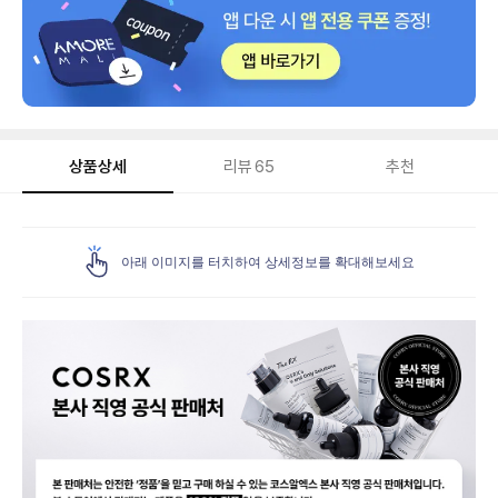
상품상세
리뷰
65
추천
상
품
아래 이미지를 터치하여 상세정보를 확대해보세요
상
세