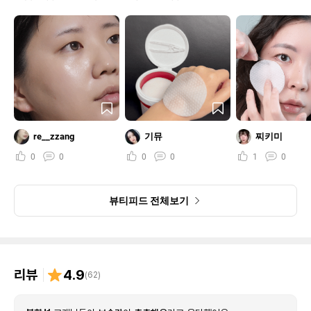
re__zzang
기뮤
찌키미
0
0
0
0
1
0
뷰티피드 전체보기
리뷰
4.9
(
62
)