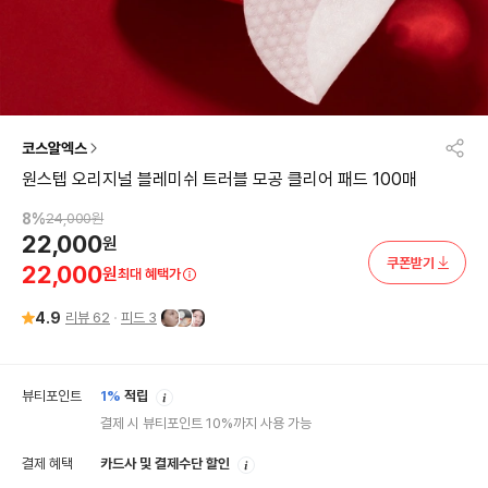
코스알엑스
원스텝 오리지널 블레미쉬 트러블 모공 클리어 패드 100매
8
%
24,000
원
22,000
원
쿠폰받기
22,000
원
최대 혜택가
4.9
리뷰
62
피드
3
안
뷰티포인트
1%
적립
내
결제 시 뷰티포인트 10%까지 사용 가능
안
결제 혜택
카드사 및 결제수단 할인
내