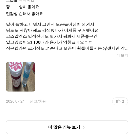
향
향이 좋아요
민감성
순해서 좋아요
날이 습하고 더워서 그런지 모공늘어짐이 생겨서
닦토도 귀찮아 패드 검색했다가 이제품 구매했어요
코스알엑스 입점전에도 몇가지 써봐서 제품좋은건
알고있었어요! 100매라 용기가 엄청크네요ㄷㄷ
작은컵라면 크기정도..? 쓴다고 모공이 확줄어들지는 않겠지만 각
질,블랙헤드정도라도 어느정도 정리되길바래요~ 아모레에도 이런
더 보기
질감,크기 패드 출시되면좋겠어요 기존건 너무 닦이는거없이
작은 마스크팩얹는느낌이랄까..
0
2026.07.24
신고/차단
더 많은 리뷰 보기