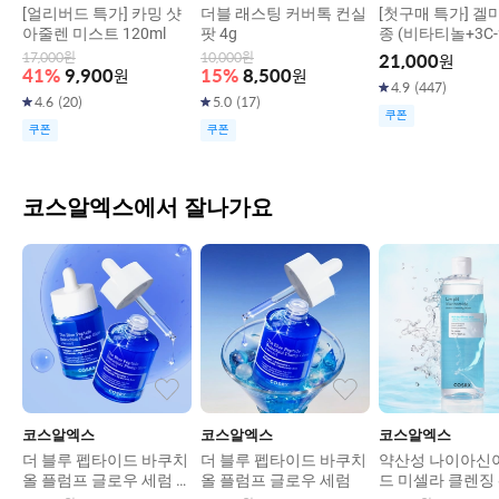
[얼리버드 특가] 카밍 샷
더블 래스팅 커버톡 컨실
[첫구매 특가] 겔
아줄렌 미스트 120ml
팟 4g
종 (비타티놀+3C
론산+피디알엔)
17,000
원
10,000
원
21,000
원
41
%
9,900
원
15
%
8,500
원
4.9
(
447
)
4.6
(
20
)
5.0
(
17
)
쿠폰
쿠폰
쿠폰
코스알엑스에서 잘나가요
코스알엑스
코스알엑스
코스알엑스
더 블루 펩타이드 바쿠치
더 블루 펩타이드 바쿠치
약산성 나이아신
올 플럼프 글로우 세럼 5
올 플럼프 글로우 세럼
드 미셀라 클렌징 