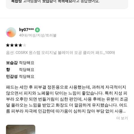
복합성
고객님들이
보습감
이
촉촉해요
라고 응답했어요.
hy07***
B
40대/여성/지성/트러블
옵션:
COSRX 원스텝 오리지널 블레미쉬 모공 클리어 패드_100매
보습감
적당해요
향
적당해요
민감성
적당해요
패드는 세안 후 피부결 정돈용으로 사용했는데, 과하게 자극적이지
않으면서 피지와 노폐물이 닦이는 느낌이 좋았습니다. 특히 지성 피
부라 오후만 되면 번들거림이 심한 편인데, 사용 후에는 유분이 조금
덜 올라오는 느낌을 받았고 화장도 더 깔끔하게 유지됐습니다. 여드
름 피부라 자극에 민감한데 따가움이 심하지 않아 부담 없이 사용할
수 있었습니다. 다만 이미 올라온 염증성 여드름을 바로 가라앉히는
더 보기
효과보다는 모공 관리와 피부결 개선에 더 도움이 되는 제품이라고
느꼈습니다. 꾸준히 사용하니 코 주변 피지와 블랙헤드 관리에도 어