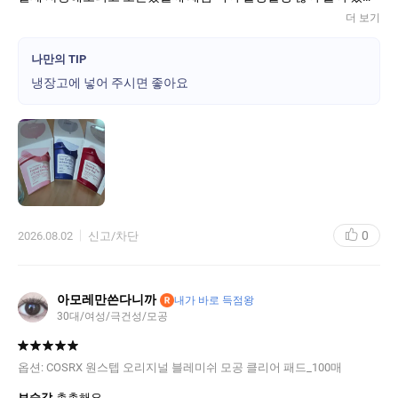
서 놀랐습니다.
더 보기
냉장고에 넣어두고 사용해서 차갑게 얼굴에 열감을 ㄹ 식혀줘서 좋
았고, 촉촉해진 피부에 또 한번 놀랐습니다.
나만의 TIP
이후 떼어낸 패치로 다리 팔꿈치등에 해주면서 마무리 ~! 매우 만족
냉장고에 넣어 주시면 좋아요
하고 있습니다.
파란색 핑크색 종류별로 하나씩 구매 했어요.
엄마랑 같이 사용하고 있는데 엄마도 좋다고 하시네요 재구매 의사
있습니다
0
2026.08.02
신고/차단
아모레만쓴다니까
R
내가 바로 득점왕
30대/여성/극건성/모공
옵션:
COSRX 원스텝 오리지널 블레미쉬 모공 클리어 패드_100매
보습감
촉촉해요