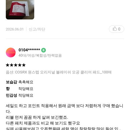
느 정도 만족스러웠습니다.
0
2026.06.01
신고/차단
0104*******
B
40대/여성/복합성/탄력없음
옵션:
COSRX 원스텝 오리지널 블레미쉬 모공 클리어 패드_100매
보습감
촉촉해요
향
적당해요
민감성
적당해요
세일도 하고 포인트 적용해서 원래 금액 보다 저렴하게 구매 했습니
다.
리뷸 먼저 꼼꼼 하게 살펴 보긴했죠.
다른 패치 제품과도 비교 해 보기도 헸구요
실제 사용해보려고 오픈했을때 세럼 액이 찰랑찰랑 많이 들어 있어