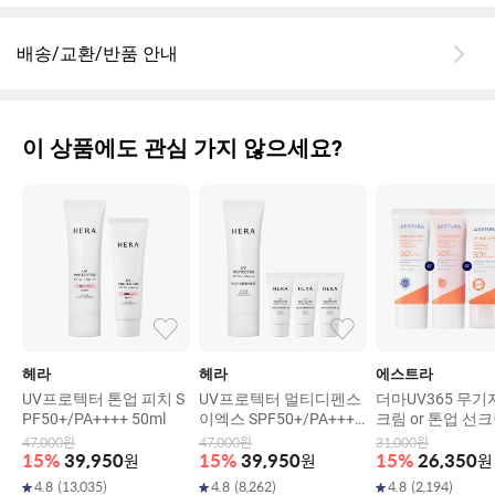
배송/교환/반품 안내
이 상품에도 관심 가지 않으세요?
헤라
헤라
에스트라
UV프로텍터 톤업 피치 S
UV프로텍터 멀티디펜스
더마UV365 무기
PF50+/PA++++ 50ml
이엑스 SPF50+/PA++++
크림 or 톤업 선크
50ml
비타C광채 수분 
47,000
원
47,000
원
31,000
원
PF 50+/ PA++++
15
%
39,950
원
15
%
39,950
원
15
%
26,350
원
0ml
4.8
(
13,035
)
4.8
(
8,262
)
4.8
(
2,194
)