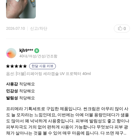
0
2026.07.10
신고/차단
kjh9***
B
40대/여성/건성/건조함
한달 사용 리뷰
옵션:
[더블] 리페어링 세라캡슐 UV 프로텍터 40ml
사용감
적당해요
민감성
적당해요
발림성
적당해요
프리메라 기획세트로 구입한 제품입니다. 썬크림은 아무리 많이 사
도 늘 모자라는 느낌인데요, 이번에는 아예 더블 용량인데다가 샘플
도 많아서 꽤 넉넉하게 사용중입니다. 피부에 발림성도 좋고 향이나
피부자극도 거의 없어 편하게 사용이 가능합니다 무엇보다 피부 광
채가 살아나는 것을 볼 수 있어 매우 마음에 듭니다. 다 쓰면 재구매