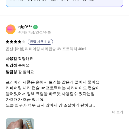
qtg0***
B
40대/여성/건성/주름
한달 사용 리뷰
옵션:
[더블] 리페어링 세라캡슐 UV 프로텍터 40ml
사용감
적당해요
민감성
순해요
발림성
잘 발려요
프리메리 제품은 순해서 트러블 같은게 없어서 좋아요
리페어링 새라 캡슐 uv 프로텍터는 세라마이드 캡슐이
들어있어서 장벽 크림을 바르듯 사용할수 있다는점
가격대가 조금 있네요
노즐 입구가 너무 크지 않아서 양 조절하기 편하고
짜보면 물처럼 줄줄 흐르는 제형은 아니고 꾸덕한것도 아닌 묽은 크
더 보기
림 느낌이라 얼굴에 쓱쓱 펴바르기 편하고 쉬워요 적당히 촉촉하고
그렇다고 끈적임 있는거 아니라
여름에도 부담없이 바를수 있는 선크림 이네요