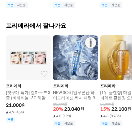
쿠폰
사은품
쿠폰
사은품
쿠폰
사은품
프리메라에서 잘나가요
프리메라
프리메라
프리메라
[첫구매 특가] 겔마스크 3
NEW 3C-히알루론산 하
[1위 클렌징] 마일
종 (비타티놀+3C-히알루
이드레이션 써지 세럼 30
퍼펙트 클렌징 오
론산+피디알엔)
g
200ml
28,800
원
26,000
원
21,000
원
20
%
23,040
원
15
%
22,100
원
4.9
(
454
)
4.8
(
198
)
4.8
(
8,785
)
쿠폰
쿠폰
사은품
쿠폰
사은품