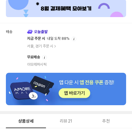
배송
안
지금 주문 시
내일 도착 88%
내
서울, 경기 주문 시
안
무료배송
내
아모레퍼시픽
상품상세
리뷰
21
추천