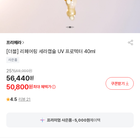
프리메라
[더블] 리페어링 세라캡슐 UV 프로텍터 40ml
사은품
25
%
68,000
원
56,440
원
쿠폰받기
50,800
원
최대 혜택가
4.5
리뷰
21
프리미엄 사은품
+
5,000
원
페이백