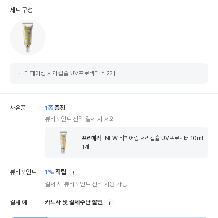
세트 구성
리페어링 세라캡슐 UV프로텍터 * 2개
사은품
1
종
증정
뷰티포인트 전액 결제 시 제외
프리메라
NEW 리페어링 세라캡슐 UV프로텍터 10ml
1
개
안
뷰티포인트
1%
적립
내
결제 시 뷰티포인트 전액 사용 가능
안
결제 혜택
카드사 및 결제수단 할인
내