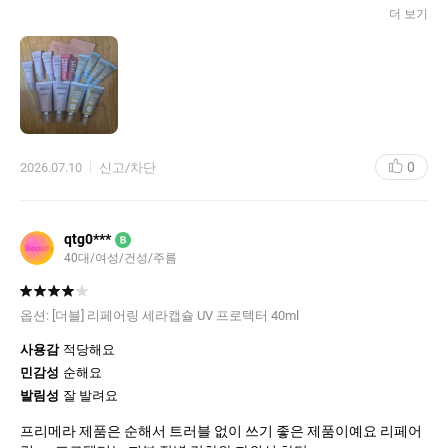
의사 있습니다.
더 보기
0
2026.07.10
신고/차단
qtg0***
B
40대/여성/건성/주름
옵션:
[더블] 리페어링 세라캡슐 UV 프로텍터 40ml
사용감
적당해요
민감성
순해요
발림성
잘 발려요
프리메라 제품은 순해서 트러블 없이 쓰기 좋은 제품이예요 리페어