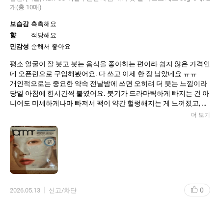
개(총 10매)
보습감
촉촉해요
향
적당해요
민감성
순해서 좋아요
평소 얼굴이 잘 붓고 붓는 음식을 좋아하는 편이라 쉽지 않은 가격인
데 오픈런으로 구입해봤어요. 다 쓰고 이제 한 장 남았네요 ㅠㅠ
개인적으로는 중요한 약속 전날밤에 쓰면 오히려 더 붓는 느낌이라
당일 아침에 한시간씩 붙였어요. 붓기가 드라마틱하게 빠지는 건 아
니어도 미세하게나마 빠져서 팩이 약간 헐렁해지는 게 느껴졌고, 수
분 쿨링 진정 효과는 확실히 있어서 화장 잘 먹는 피부 컨디션이 되
더 보기
는 것 같아요.
한시간씩 쓰는 번거로움과 가격대가 있어서 재구매는 고민되지만
사용감 기억해뒀다가 필요할 때 또 사러 올게요~!
0
2026.05.13
신고/차단