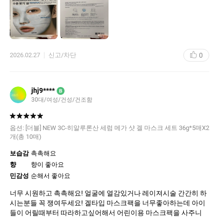
히 눈가가 심하게 부어서 마스카라를 하면 다 번질 정도인데, 세안
후 이 마스크를 올려주니 붓기완화에 정말 큰 도움이 되네요. 그치
만 출근 전에 쓰려면 매우 일찍 일어나야 하는 단..점이… ㅠㅠ 그래
도 이런 유용한 마스크 출시해주셔서 감사합니다!! 앞으로도 쟁여두
고 필요할때마다 써야겠어요 ㅎㅎ
0
2026.02.27
신고/차단
jhj9****
B
30대/여성/건성/건조함
옵션:
[더블] NEW 3C-히알루론산 세럼 메가 샷 겔 마스크 세트 36g*5매X2
개(총 10매)
보습감
촉촉해요
향
향이 좋아요
민감성
순해서 좋아요
너무 시원하고 촉촉해요! 얼굴에 열감있거나 레이져시술 간간히 하
시는분들 꼭 쟁여두세요! 겔타입 마스크팩을 너무좋아하는데 아이
들이 어릴때부터 따라하고싶어해서 어린이용 마스크팩을 사주니