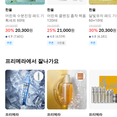
한율
한율
한율
어린쑥 수분진정 패드 기
어린쑥 클렌징 흡착 팩폼
달빛유자 패드 
획세트 60매
120ml
60+10매
29,000
원
28,000
원
29,000
원
30
%
20,300
원
25
%
21,000
원
30
%
20,300
원
4.9
(
7,601
)
4.8
(
4,559
)
4.8
(
6,181
)
쿠폰
쿠폰
사은품
쿠폰
프리메라에서 잘나가요
프리메라
프리메라
프리메라