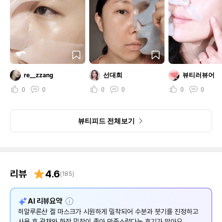
re__zzang
선대희
뷰티러뷰어
0
0
0
0
0
0
뷰티피드 전체보기
리뷰
4.6
(
185
)
설
AI 리뷰요약
명
히알루론산 겔 마스크가 시원하게 밀착되어 수분과 붓기를 진정하고
사용 후 광채와 화장 밀착이 좋아 만족스럽다는 후기가 많아요.