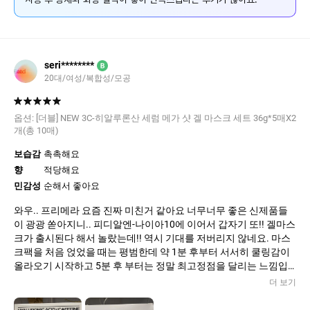
seri********
B
20대/여성/복합성/모공
옵션:
[더블] NEW 3C-히알루론산 세럼 메가 샷 겔 마스크 세트 36g*5매X2
개(총 10매)
보습감
촉촉해요
향
적당해요
민감성
순해서 좋아요
와우.. 프리메라 요즘 진짜 미친거 같아요 너무너무 좋은 신제품들
이 광광 쏟아지니.. 피디알엔-나이아10에 이어서 갑자기 또!! 겔마스
크가 출시된다 해서 놀랐는데!! 역시 기대를 저버리지 않네요. 마스
크팩을 처음 얹었을 때는 평범한데 약 1분 후부터 서서히 쿨링감이
올라오기 시작하고 5분 후 부터는 정말 최고정점을 달리는 느낌입
니다. 얼굴붓기 완화는 이 쿨링효과에서 오는 것 같고요, 카페인도
더 보기
이론상으로는 붓기에 도움이 되는 성분이니 서로 시너지 작용을 하
는 것 같습니다. 요즘 잠을 제대로 못자서 그런가 아침마다 얼굴 특