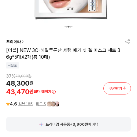
프리메라
[더블] NEW 3C-히알루론산 세럼 메가 샷 겔 마스크 세트 3
6g*5매X2개(총 10매)
사은품
37
%
70,000
원
48,300
원
쿠폰받기
43,470
원
최대 혜택가
4.6
리뷰
185
피드
5
프리미엄 사은품
+
3,900
원
페이백