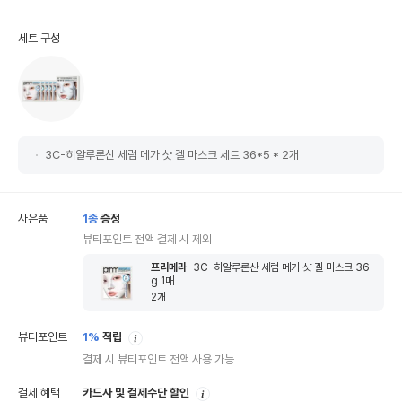
세트 구성
3C-히알루론산 세럼 메가 샷 겔 마스크 세트 36*5 * 2개
사은품
1
종
증정
뷰티포인트 전액 결제 시 제외
프리메라
3C-히알루론산 세럼 메가 샷 겔 마스크 36
g 1매
2
개
안
뷰티포인트
1%
적립
내
결제 시 뷰티포인트 전액 사용 가능
안
결제 혜택
카드사 및 결제수단 할인