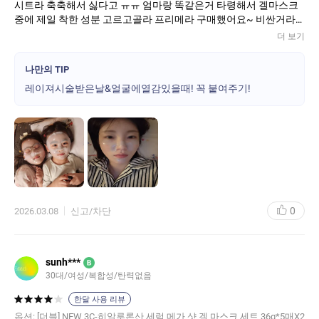
시트라 축축해서 싫다고 ㅠㅠ 엄마랑 똑같은거 타령해서 겔마스크
중에 제일 착한 성분 고르고골라 프리메라 구매했어요~ 비싼거라
일주일에 한번만 해준다고해서 그런지 더 좋아하네요.. 중간에 뗀다
더 보기
고하지도않고 너무 잘하고있습니다..(덕분에 엄마는 눈.입에붙어있
는 거 독차지..) 더 많은용량 크게 세일해주세요..ㅎㅎ미래 프리메라
나만의 TIP
고객들도 대만족입니다👍
레이져시술받은날&얼굴에열감있을때! 꼭 붙여주기!
0
2026.03.08
신고/차단
sunh***
B
30대/여성/복합성/탄력없음
한달 사용 리뷰
옵션:
[더블] NEW 3C-히알루론산 세럼 메가 샷 겔 마스크 세트 36g*5매X2