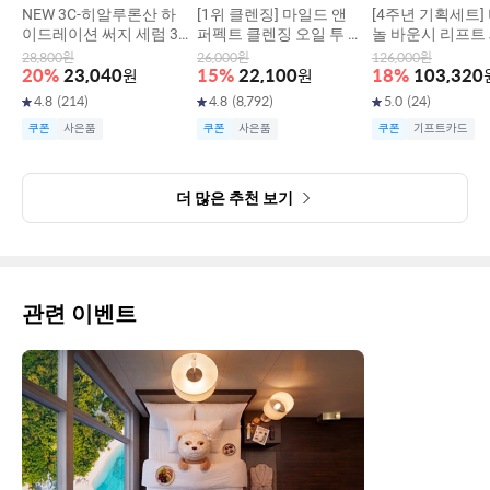
NEW 3C-히알루론산 하
[1위 클렌징] 마일드 앤
[4주년 기획세트]
이드레이션 써지 세럼 30
퍼펙트 클렌징 오일 투 폼
놀 바운시 리프트 
g
200ml
0G X4입
28,800
원
26,000
원
126,000
원
20
%
23,040
원
15
%
22,100
원
18
%
103,320
4.8
(
214
)
4.8
(
8,792
)
5.0
(
24
)
쿠폰
사은품
쿠폰
사은품
쿠폰
기프트카드
더 많은 추천 보기
관련 이벤트