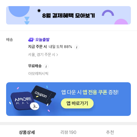
내
배송
안
지금 주문 시
내일 도착 88%
내
서울, 경기 주문 시
안
무료배송
내
아모레퍼시픽
상품상세
리뷰
190
추천