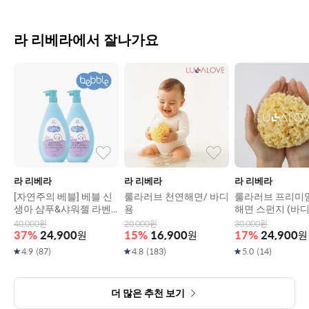
라 리베라에서 잘나가요
라 리베라
라 리베라
라 리베라
[자연주의 베블] 베블 신
룰라러브 천연해면/ 바디
룰라러브 프리미
생아 샴푸&샤워젤 라벤
용
해면 스펀지 (바디
더 (400ml) 2개입 400ML
ra soft) (건조클
40,000
원
20,000
원
30,000
원
37
%
24,900
원
15
%
16,900
원
17
%
24,900
원
4.9
(
87
)
4.8
(
183
)
5.0
(
14
)
더 많은 추천 보기