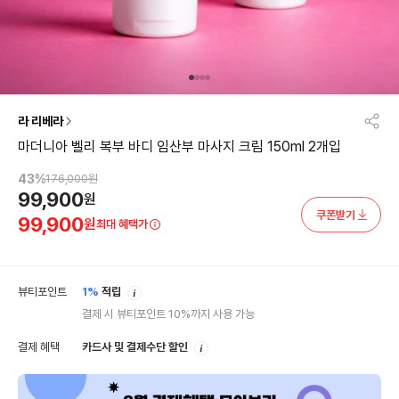
라 리베라
마더니아 벨리 복부 바디 임산부 마사지 크림 150ml 2개입
43
%
176,000
원
99,900
원
쿠폰받기
99,900
원
최대 혜택가
안
뷰티포인트
1%
적립
내
결제 시 뷰티포인트 10%까지 사용 가능
안
결제 혜택
카드사 및 결제수단 할인
내