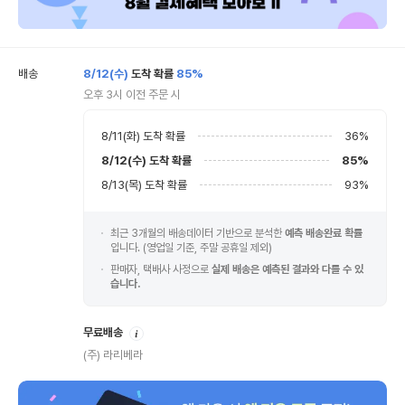
배송
8/12(수)
도착 확률
85%
오후 3시 이전 주문 시
8/11(화)
도착 확률
36
%
8/12(수)
도착 확률
85
%
8/13(목)
도착 확률
93
%
최근 3개월의 배송데이터 기반으로 분석한
예측 배송완료 확률
입니다. (영업일 기준, 주말 공휴일 제외)
판매자, 택배사 사정으로
실제 배송은 예측된 결과와 다를 수 있
습니다.
안
무료배송
내
(주) 라리베라