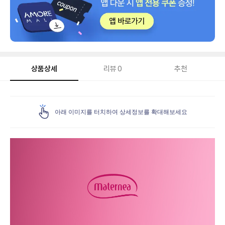
상품상세
리뷰
0
추천
상
품
아래 이미지를 터치하여 상세정보를 확대해보세요
상
세