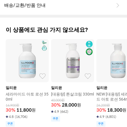
배송/교환/반품 안내
이 상품에도 관심 가지 않으세요?
일리윤
일리윤
일리윤
세라마이드 아토 로션 35
[대용량] 튼살크림 330ml
NEW [대용량] 
0ml
드 아토 로션 564
40,000
원
30
%
28,000
원
16,900
원
26,200
원
30
%
11,800
원
30
%
18,300
원
4.9
(
662
)
4.8
(
16,706
)
4.9
(
6,801
)
쿠폰
쿠폰
쿠폰