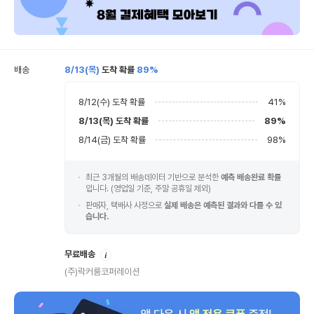
배송
8/13(목)
도착 확률
89%
8/12(수)
도착 확률
41
%
8/13(목)
도착 확률
89
%
8/14(금)
도착 확률
98
%
최근 3개월의 배송데이터 기반으로 분석한
예측 배송완료 확률
입니다. (영업일 기준, 주말 공휴일 제외)
판매자, 택배사 사정으로
실제 배송은 예측된 결과와 다를 수 있
습니다.
안
무료배송
내
(주)락커룸코퍼레이션