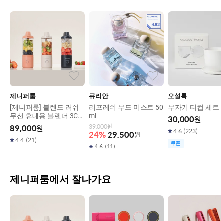
제니퍼룸
큐리안
오설록
[제니퍼룸] 블렌드 러쉬
리프레쉬 무드 미스트 50
무자기 티컵 세트
무선 휴대용 블렌더 3Col
ml
30,000
원
or
39,000
원
89,000
원
4.6
(
223
)
24
%
29,500
원
4.4
(
21
)
쿠폰
4.6
(
11
)
제니퍼룸에서 잘나가요