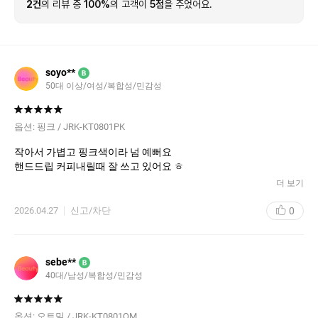
2건
의 리뷰 중
100%
의 고객이
5점
을 주었어요.
soyo**
B
50대 이상/여성/복합성/민감성
옵션:
핑크 / JRK-KT0801PK
작아서 가볍고 핑크색이라 넘 예뻐요
핸드드립 커피내릴때 잘 쓰고 있어요 ㅎ
더 보기
0
2026.04.27
신고/차단
sebe**
B
40대/남성/복합성/민감성
옵션:
오트밀 / JRK-KT0801OM