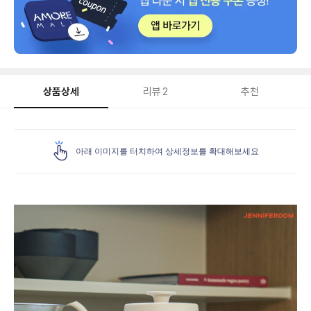
상품상세
리뷰
2
추천
상
품
아래 이미지를 터치하여 상세정보를 확대해보세요
상
세