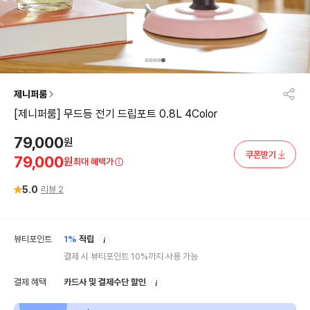
제니퍼룸
[제니퍼룸] 무드등 전기 드립포트 0.8L 4Color
79,000
원
쿠폰받기
79,000
원
최대 혜택가
5.0
리뷰
2
안
뷰티포인트
1%
적립
내
결제 시 뷰티포인트 10%까지 사용 가능
안
결제 혜택
카드사 및 결제수단 할인
내